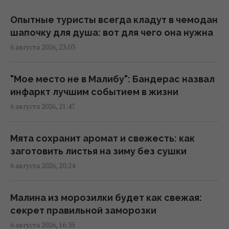
19:54 четверг, 06 августа 2026
Опытные туристы всегда кладут в чемодан
шапочку для душа: вот для чего она нужна
Встреча с "ведьмой" изменила все: звезда
6 августа 2026, 23:03
2000-х впервые раскрыла, почему исчезла
со сцены
18:42 четверг, 06 августа 2026
"Мое место не в Малибу": Бандерас назвал
инфаркт лучшим событием в жизни
6 августа 2026, 21:47
Не Кировоград и не Елисаветград: как
назывался Кропивницкий изначально
17:15 четверг, 06 августа 2026
Мята сохранит аромат и свежесть: как
заготовить листья на зиму без сушки
6 августа 2026, 20:24
В Италии из-за жары популярные
достопримечательности будут работать
дольше: новый график
Малина из морозилки будет как свежая:
17:13 четверг, 06 августа 2026
секрет правильной заморозки
6 августа 2026, 16:35