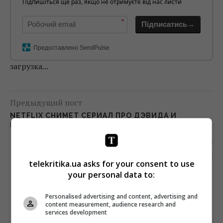
Підпишіться ще раз, якщо не отримуєте від нас листи
*
Підписатись→
Предоставлено SendPulse
загрузка...
Предыдущий пост
NETFLIX СНИМЕТ СЕРИАЛ ПРО ДЭВИДА И
ВИКТОРИЮ БЕКХЭМ
Следующий пост
1+1 MEDIA НЕ ПЛАНИРУЕТ ВНОСИТЬ НИКАКИХ
telekritika.ua asks for your consent to use
ИЗМЕНЕНИЙ В ШОУ «МАСКАРАД»
your personal data to:
Personalised advertising and content, advertising and
content measurement, audience research and
services development