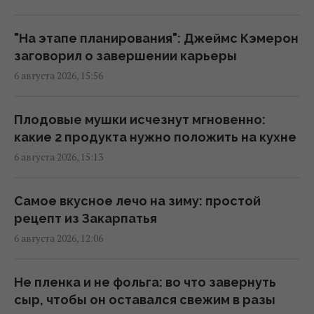
7 августа: церковный праздник сегодня,
кому нельзя много работать в этот день
"На этапе планирования": Джеймс Кэмерон
17:10 четверг, 06 августа 2026
заговорил о завершении карьеры
6 августа 2026, 15:56
Укрепляет кости и нервную систему:
диетологи назвали продукт №1 по
Плодовые мушки исчезнут мгновенно:
содержанию кальция
какие 2 продукта нужно положить на кухне
16:54 четверг, 06 августа 2026
6 августа 2026, 15:13
В Италии из-за жары
Самое вкусное лечо на зиму: простой
достопримечательности будут работать
рецепт из Закарпатья
дольше: какой новый график работы
6 августа 2026, 12:06
16:50 четверг, 06 августа 2026
Не пленка и не фольга: во что завернуть
Этот фильм 2010 года признали
сыр, чтобы он оставался свежим в разы
величайшим психологическим боевиком в