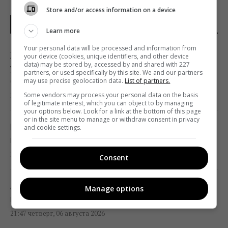
Store and/or access information on a device
НОВОСТИ ДНЯ
Learn more
Your personal data will be processed and information from
Женщины с дипломами чаще выбирают
your device (cookies, unique identifiers, and other device
data) may be stored by, accessed by and shared with 227
успешных мужчин без высшего
partners, or used specifically by this site. We and our partners
образования, – исследование
may use precise geolocation data.
List of partners.
23:24 четверг, 06 августа 2026
Some vendors may process your personal data on the basis
of legitimate interest, which you can object to by managing
your options below. Look for a link at the bottom of this page
or in the site menu to manage or withdraw consent in privacy
Миф развенчан: сколько на самом деле
and cookie settings.
могут работать ядерные реакторы
22:12 четверг, 06 августа 2026
Consent
Анчоусы или сардины: какая рыба
Manage options
полезнее
21:47 четверг, 06 августа 2026