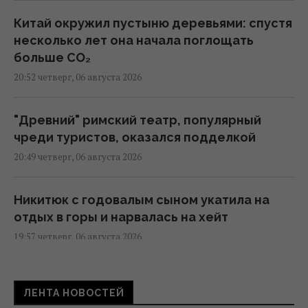
Китай окружил пустыню деревьями: спустя
несколько лет она начала поглощать
больше CO₂
20:52 четверг, 06 августа 2026
"Древний" римский театр, популярный
чреди туристов, оказался подделкой
20:49 четверг, 06 августа 2026
Никитюк с годовалым сыном укатила на
отдых в горы и нарвалась на хейт
19:57 четверг, 06 августа 2026
Песня, которая вдохновляет: как
ЛЕНТА НОВОСТЕЙ
определить по дате рождения