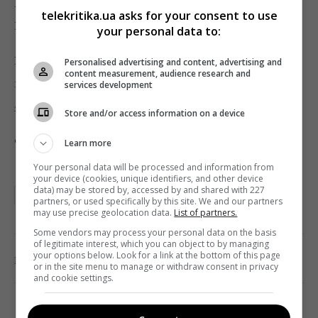
Рорвахер получила премию за лучший сценарий
telekritika.ua asks for your consent to use
Каннского кинофестиваля.
your personal data to:
Ранее мы рассказывали, как обстоят дела с
Personalised advertising and content, advertising and
content measurement, audience research and
показами в
заблокированном кинотеатре
services development
«Киев»
.
Store and/or access information on a device
Фото: Arthouse Traffic
Learn more
Your personal data will be processed and information from
your device (cookies, unique identifiers, and other device
data) may be stored by, accessed by and shared with 227
НЕДЕЛЯ ШВЕЙЦАРСКОГО КИНО
partners, or used specifically by this site. We and our partners
may use precise geolocation data.
List of partners.
Some vendors may process your personal data on the basis
of legitimate interest, which you can object to by managing
your options below. Look for a link at the bottom of this page
0
Поделиться:
Facebook
Twitter
or in the site menu to manage or withdraw consent in privacy
and cookie settings.