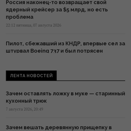
Россия наконец-то возвращает свой
ядерный крейсер за $5 млрд, но есть
проблема
22:12 пятница, 07 августа 2026
Пилот, сбежавший из КНДР, впервые сел за
штурвал Boeing 737 и был потрясен
20:18 пятница, 07 августа 2026
ЛЕНТА НОВОСТЕЙ
Какое комнатное растение вам нравится:
психологический тест на суперсилу
18:00 пятница, 07 августа 2026
Зачем оставлять ложку в муке — старинный
кухонный трюк
7 августа 2026, 20:49
Он лазал по деревьям, как кот, но при этом
был первой в истории собакой на планете
(фото)
Зачем вешать деревянную прищепку в