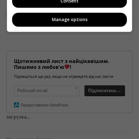
Consent
TELEKRITIKA
Manage options
Щотижневий лист з найцікавішим.
Пишемо з любов'ю
!
Підпишіться ще раз, якщо не отримуєте від нас листи
*
Підписатись→
Предоставлено SendPulse
загрузка...