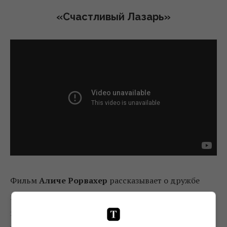
«Счастливый Лазарь»
Фильм
Аличе Рорвахер
рассказывает о дружбе
простодушного деревенского дурачка Лазаря и
избалованного аристократа Танкреди. В 2018 году