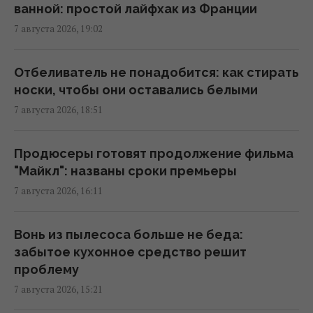
17:21 пятница, 07 августа 2026
ванной: простой лайфхак из Франции
7 августа 2026, 19:02
8 августа: церковный праздник сегодня,
что нужно сделать, чтобы исполнилось
Отбеливатель не понадобится: как стирать
желание
носки, чтобы они оставались белыми
17:10 пятница, 07 августа 2026
7 августа 2026, 18:51
Любят ли кошки своих хозяев так же, как
Продюсеры готовят продолжение фильма
собаки: вот что выяснила наука
"Майкл": названы сроки премьеры
16:17 пятница, 07 августа 2026
7 августа 2026, 16:11
От поддельных гидов до ИИ: названы
Вонь из пылесоса больше не беда:
самые опасные мошеннические ловушки
забытое кухонное средство решит
для туристов
проблему
15:34 пятница, 07 августа 2026
7 августа 2026, 15:21