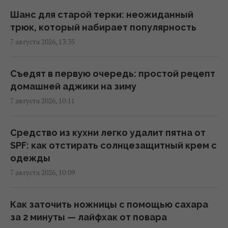
5 самых дешевых направлений Европы для
Шанс для старой терки: неожиданный
отдыха в 2026 году: обновленный рейтинг
трюк, который набирает популярность
15:26 пятница, 07 августа 2026
7 августа 2026, 13:35
В 1984 году Британия намеренно врезала
Съедят в первую очередь: простой рецепт
поезд в ядерный контейнер: зачем это
домашней аджики на зиму
сделали
7 августа 2026, 10:11
15:22 пятница, 07 августа 2026
Средство из кухни легко удалит пятна от
Муж известной украинской актрисы ушел
SPF: как отстирать солнцезащитный крем с
из жизни
одежды
15:00 пятница, 07 августа 2026
7 августа 2026, 10:09
Под льдом Антарктиды обнаружили
Как заточить ножницы с помощью сахара
остатки "моря", исчезнувшего десятки
за 2 минуты — лайфхак от повара
тысяч лет назад