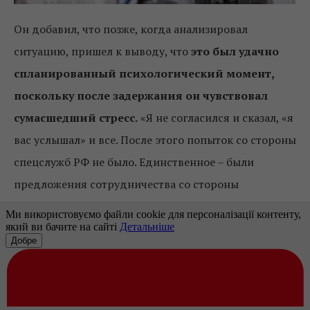
Он добавил, что позже, когда анализировал
ситуацию, пришел к выводу, что
это был удачно
спланированный психологический момент,
поскольку после задержания он чувствовал
сумасшедший стресс.
«Я не согласился и сказал, «я
вас услышал» и все. После этого попыток со стороны
спецслужб РФ не было. Единственное – были
предложения сотрудничества со стороны
оперативников пенитенциарной системы РФ, в
частности в следственном изоляторе “Матросская
тишина”, где я ждал этапирования».
Бывший узник Кремля рассказал, что «какие-то
лейтенанты» дали ему ручку, бумагу и сказали: