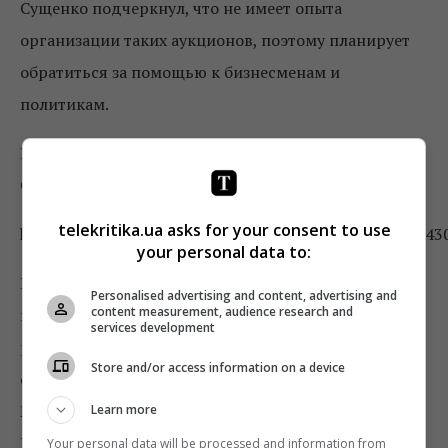
Сущенко подчеркнул, что не имеет опыта
организации таких аукционов, поэтому планирует
обратиться за помощью к бизнесменам и
политикам.
Напомним, что дочь политзаключенного
Юлия
Сущенко
публиковала его работы в Facebook.
telekritika.ua asks for your consent to use
https://www.facebook.com/jsushchenko/posts/23989014
your personal data to:
В интервью
«Укринформу»
, данном через 2 дня
Personalised advertising and content, advertising and
content measurement, audience research and
после возвращения в Киев, когда Сущенко пришел в
services development
редакцию на планерку, он рассказал более детально
Store and/or access information on a device
о том,
что с ним произошло после приезда в
Москву
: «Я поехал в Москву по семейным делам.
Learn more
Возникла срочная необходимость помочь
Your personal data will be processed and information from