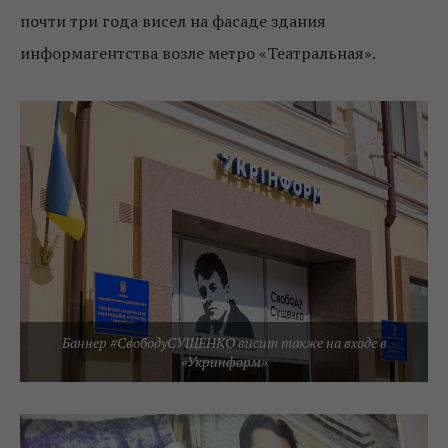
почти три года висел на фасаде здания
информагентства возле метро «Театральная».
Баннер #СвободуСУЩЕНКО висит также на входе в
«Укринформ»