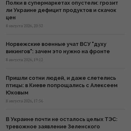
энергетике Киева до 24 августа, -
Полки в супермаркетах опустели: грозит
мониторы
ли Украине дефицит продуктов и скачок
16:43 суббота, 08 августа 2026
цен
8 августа 2026, 20:52
На Херсонщине россиянам приказали
начать "свободную охоту" на
Норвежские военные учат ВСУ "духу
автотранспорт, – ОВА
викингов": зачем это нужно на фронте
16:09 суббота, 08 августа 2026
8 августа 2026, 19:12
Украина должна уничтожать пусковые и
Пришли сотни людей, и даже слетелись
производство ракет: эксперт сказал, что
птицы: в Киеве попрощались с Алексеем
для этого нужно
Юковым
16:03 суббота, 08 августа 2026
8 августа 2026, 17:56
Зеленский: Украинская оборонка может
В Украине почти не осталось целых ТЭС:
удвоить объемы производства, но есть
тревожное заявление Зеленского