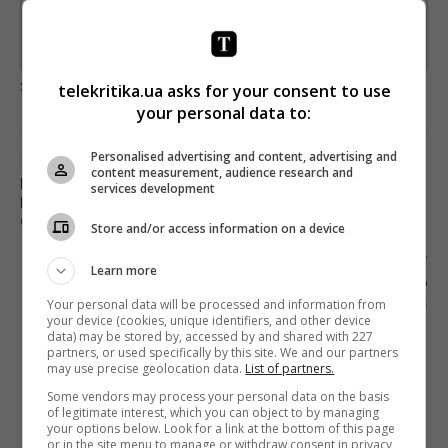
Підписатись→
Предоставлено SendPulse
загрузка...
telekritika.ua asks for your consent to use
your personal data to:
Предыдущий пост
Personalised advertising and content, advertising and
content measurement, audience research and
БЮДЖЕТ НА КИНО УКРАИНСКОГО
services development
КУЛЬТУРНОГО ФОНДА В 2020-М УМЕНЬШИТСЯ
С 400 МЛН ДО 150 МЛН
Store and/or access information on a device
Следующий пост
Learn more
BLOOMBERG СДЕЛАЛ РЕБРЕНДИНГ СВОЕГО
НОВОСТНОГО ПРОЕКТА TICTOC
Your personal data will be processed and information from
your device (cookies, unique identifiers, and other device
data) may be stored by, accessed by and shared with 227
partners, or used specifically by this site. We and our partners
may use precise geolocation data.
List of partners.
Some vendors may process your personal data on the basis
of legitimate interest, which you can object to by managing
your options below. Look for a link at the bottom of this page
or in the site menu to manage or withdraw consent in privacy