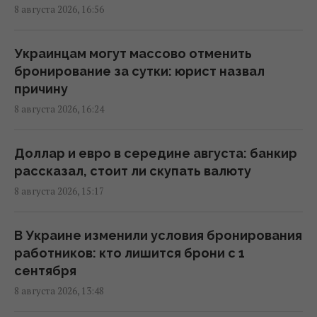
условие
8 августа 2026, 16:56
15:13 суббота, 08 августа 2026
Украинцам могут массово отменить
Избрание судей МУС: что случилось с
бронирование за сутки: юрист назвал
кандидатом от Украины
причину
15:04 суббота, 08 августа 2026
8 августа 2026, 16:24
Россия уничтожает украинское сельское
Доллар и евро в середине августа: банкир
хозяйство и саму природу Украины, –
рассказал, стоит ли скупать валюту
Forbes
8 августа 2026, 15:17
14:41 суббота, 08 августа 2026
В Украине изменили условия бронирования
Вучич заявил, что не видит путей для
работников: кто лишится брони с 1
скорейшего завершения войны в Украине
сентября
14:32 суббота, 08 августа 2026
8 августа 2026, 13:48