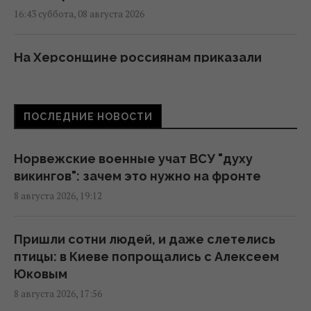
16:43 суббота, 08 августа 2026
На Херсонщине россиянам приказали
начать "свободную охоту" на
автотранспорт, – ОВА
16:09 суббота, 08 августа 2026
ПОСЛЕДНИЕ НОВОСТИ
Украина должна уничтожать пусковые и
Норвежские военные учат ВСУ "духу
производство ракет: эксперт сказал, что
викингов": зачем это нужно на фронте
для этого нужно
8 августа 2026, 19:12
16:03 суббота, 08 августа 2026
Пришли сотни людей, и даже слетелись
Зеленский: Украинская оборонка может
птицы: в Киеве попрощались с Алексеем
удвоить объемы производства, но есть
Юковым
условие
8 августа 2026, 17:56
15:13 суббота, 08 августа 2026