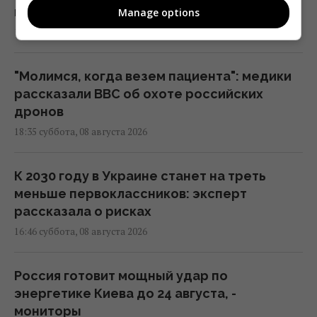
войну
Manage options
18:43 суббота, 08 августа 2026
"Молимся, когда везем пациента": медики
рассказали BBC об охоте российских
дронов
18:35 суббота, 08 августа 2026
К 2030 году в Украине станет на треть
меньше первоклассников: эксперт
рассказала о рисках
16:46 суббота, 08 августа 2026
Россия готовит мощный удар по
энергетике Киева до 24 августа, -
мониторы