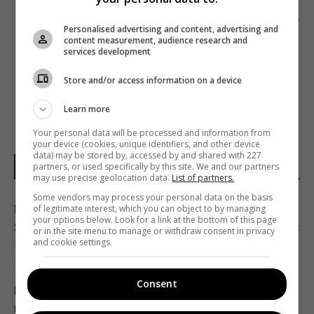
Следующий пост
Personalised advertising and content, advertising and
? ШОУ «ГОЛОС. ДІТИ 5» СТАРТУЕТ В КОНЦЕ
content measurement, audience research and
services development
ВЕСНЫ
Store and/or access information on a device
Learn more
Your personal data will be processed and information from
your device (cookies, unique identifiers, and other device
data) may be stored by, accessed by and shared with 227
partners, or used specifically by this site. We and our partners
НОВОСТИ УКРАИНЫ
may use precise geolocation data.
List of partners.
Some vendors may process your personal data on the basis
Маск не разрешил Украине использовать
of legitimate interest, which you can object to by managing
your options below. Look for a link at the bottom of this page
Starlink для ударов по России, - The Atlantic
or in the site menu to manage or withdraw consent in privacy
and cookie settings.
19:19 суббота, 08 августа 2026
Consent
Пессимизм вернулся в Украину: аналитик
предостерег от ошибочного взгляда на