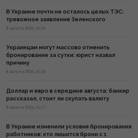
В Украине почти не осталось целых ТЭС:
Избрание судей МУС: что случилось с
тревожное заявление Зеленского
кандидатом от Украины
8 августа 2026, 16:56
15:04 суббота, 08 августа 2026
Украинцам могут массово отменить
Россия уничтожает украинское сельское
бронирование за сутки: юрист назвал
хозяйство и саму природу Украины, –
причину
Forbes
8 августа 2026, 16:24
14:41 суббота, 08 августа 2026
Доллар и евро в середине августа: банкир
Вучич заявил, что не видит путей для
рассказал, стоит ли скупать валюту
скорейшего завершения войны в Украине
8 августа 2026, 15:17
14:32 суббота, 08 августа 2026
В Украине изменили условия бронирования
В Кировоградской области разбился
работников: кто лишится брони с 1