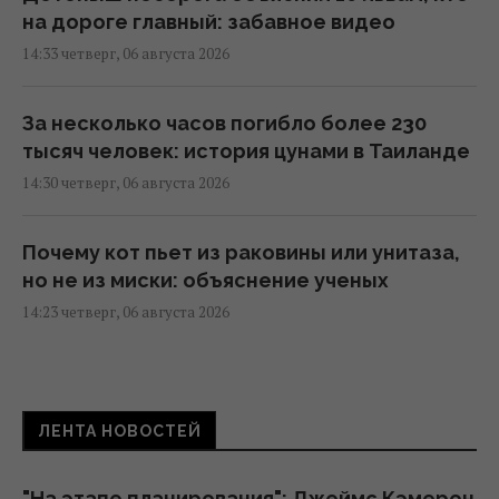
на дороге главный: забавное видео
14:33 четверг, 06 августа 2026
За несколько часов погибло более 230
тысяч человек: история цунами в Таиланде
14:30 четверг, 06 августа 2026
Почему кот пьет из раковины или унитаза,
но не из миски: объяснение ученых
14:23 четверг, 06 августа 2026
Известный певец-воин вышел из себя
после приезда солиста "Ногу свело!" в
ЛЕНТА НОВОСТЕЙ
Киев
14:19 четверг, 06 августа 2026
"На этапе планирования": Джеймс Кэмерон