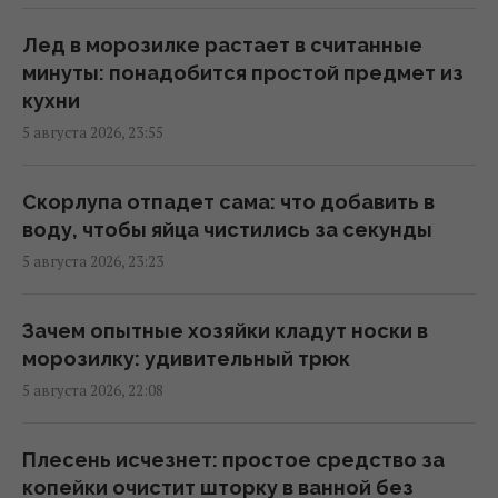
Может ли АЭС взорваться, как атомная
бомба: ученые дали четкий ответ
Лед в морозилке растает в считанные
13:45 четверг, 06 августа 2026
минуты: понадобится простой предмет из
кухни
5 августа 2026, 23:55
5 самых сложных профессий на авианосце
ВМС США
13:20 четверг, 06 августа 2026
Скорлупа отпадет сама: что добавить в
воду, чтобы яйца чистились за секунды
5 августа 2026, 23:23
"Не переставайте поддерживать":
Джамала призвала мир помочь Украине во
время войны
Зачем опытные хозяйки кладут носки в
13:07 четверг, 06 августа 2026
морозилку: удивительный трюк
5 августа 2026, 22:08
Сколько арбуза можно есть за день:
диетологи назвали безопасную норму
Плесень исчезнет: простое средство за
13:02 четверг, 06 августа 2026
копейки очистит шторку в ванной без