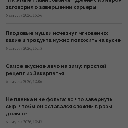
заговорил о завершении карьеры
Дома из старых шин и бутылок держат 20°C
6 августа 2026, 15:56
без кондиционера и отопления: как это
работает
14:11 четверг, 06 августа 2026
Плодовые мушки исчезнут мгновенно:
какие 2 продукта нужно положить на кухне
6 августа 2026, 15:13
Загадка со спичками, в которой
правильный ответ скрывается в одном
движении
Самое вкусное лечо на зиму: простой
14:08 четверг, 06 августа 2026
рецепт из Закарпатья
6 августа 2026, 12:06
Как охладить комнату без кондиционера:
копеечный прием начинает работать
Не пленка и не фольга: во что завернуть
мгновенно
сыр, чтобы он оставался свежим в разы
14:07 четверг, 06 августа 2026
дольше
6 августа 2026, 10:42