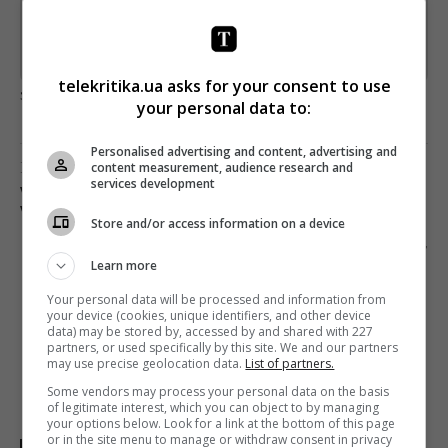
*
Підписатись→
Предоставлено SendPulse
telekritika.ua asks for your consent to use
загрузка...
your personal data to:
Personalised advertising and content, advertising and
Предыдущий пост
content measurement, audience research and
services development
VOGUE INTERNATIONAL ГЛОБАЛИЗИРУЕТСЯ В
VOGUE GLOBAL NETWORK
Store and/or access information on a device
Следующий пост
Learn more
ЗАПРЕЩЕННЫЙ «ЯНДЕКС» ХОЧЕТ КУПИТЬ
ПРАВА НА ПОКАЗ ЕВРОКУБКОВ В УКРАИНЕ
Your personal data will be processed and information from
your device (cookies, unique identifiers, and other device
data) may be stored by, accessed by and shared with 227
partners, or used specifically by this site. We and our partners
may use precise geolocation data.
List of partners.
Some vendors may process your personal data on the basis
of legitimate interest, which you can object to by managing
your options below. Look for a link at the bottom of this page
or in the site menu to manage or withdraw consent in privacy