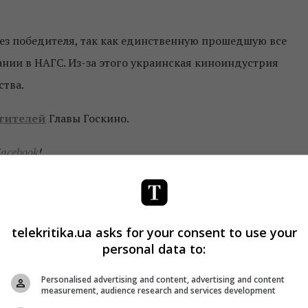
ез победителя, так как единственную прошедшую все
ании в НАГС. Из-за этого украинская киноиндустрия
ства.
тителей
Главы Госкино.
acebook
!
telekritika.ua asks for your consent to use your
personal data to:
Personalised advertising and content, advertising and content
measurement, audience research and services development