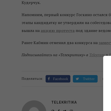
Кудерчук.
Напомним, первый конкурс Госкино остался б
этапы кандидатку не утвердили на собеседов
вышла на
акцию протеста
под здание ведом
Ранее Кабмин отменил два конкурса на
замес
Подписывайтесь на «Телекритику» в
Telegram
и
F
0
Поделиться:
Facebook
Twitter
TELEKRITIKA