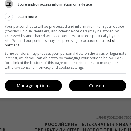
Store and/or access information on a device
Learn more
Your personal data will be processed and information from your device
(cookies, unique identifiers, and other device data) may be stored by,
accessed by and shared with 227 partners, or used specifically by this
site. We and our partners may use precise geolocation data.
List of
partners.
кавішим. Пишемо з любов'ю
!
Some vendors may process your personal data on the basis of legitimate
е від нас листи
interest, which you can object to by managing your options below. Look
for a link at the bottom of this page or in the site menu to manage or
withdraw consent in privacy and cookie settings.
*
Підписатись→
Manage options
Consent
Следующий по
РОССИЙСКИЕ ТЕЛЕКАНАЛЫ 1 ЯНВА
 К
ПРЕКРАТИЛИ СПУТНИКОВОЕ ВЕЩАНИЕ 