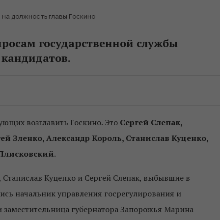
 на должность главы Госкино
просам государственной службы
 кандидатов.
ующих возглавить Госкино. Это
Сергей Слепак,
й Зленко, Александр Король, Станислав Куценко,
 Плисковский
.
, Станислав Куценко и Сергей Слепак, выбывшие в
ись начальник управления госрегулирования и
и заместительница губернатора Запорожья Марина