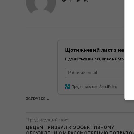
Щотижневий лист з найці
Підпишіться ще раз, якщо не отримуєт
Предоставлено SendPulse
загрузка...
Предыдущий пост
ЦЕДЕМ ПРИЗВАЛ К ЭФФЕКТИВНОМУ
ОБСУЖДЕНИЮ И РАССМОТРЕНИЮ ПОПРАВОК