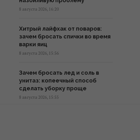
назойливую проблему
"Холостяка" ошарашила
8 августа 2026, 16:20
признанием после свадьбы
11:06 воскресенье, 09 августа 2026
Хитрый лайфхак от поваров:
зачем бросать спички во время
Известный украинский певец
варки яиц
попал в ДТП в Киеве и показал
8 августа 2026, 15:56
фото
10:09 воскресенье, 09 августа 2026
Зачем бросать лед и соль в
унитаз: копеечный способ
Супруги купили старый дом в
сделать уборку проще
деревне и вложили в ремонт 2,5
8 августа 2026, 15:55
млн грн: как его обустроили
09:38 воскресенье, 09 августа 2026
Круче чем «Шуба»: рецепт
очень вкусного салата
Каспровы-Верх: подъем на
«Пальто» за 15 минут
одну из самых высоких гор Татр