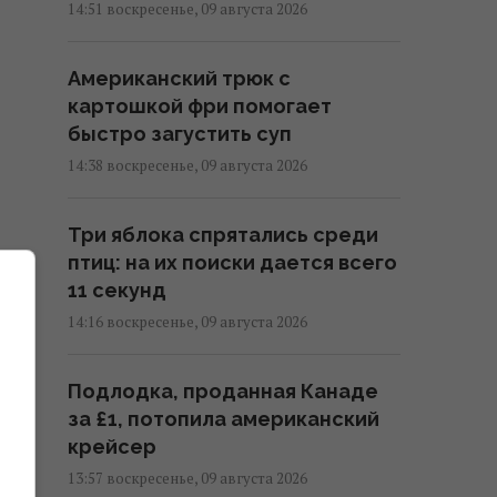
14:51 воскресенье, 09 августа 2026
Американский трюк с
картошкой фри помогает
быстро загустить суп
14:38 воскресенье, 09 августа 2026
Три яблока спрятались среди
птиц: на их поиски дается всего
11 секунд
14:16 воскресенье, 09 августа 2026
Подлодка, проданная Канаде
за £1, потопила американский
крейсер
13:57 воскресенье, 09 августа 2026