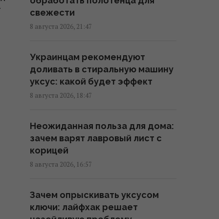
обработать полотенца для
»
Как отучить кота запрыгивать
свежести
на стол: владельцы поделились
8 августа 2026, 21:47
рабочими методами
12:08 воскресенье, 09 августа 2026
Украинцам рекомендуют
доливать в стиральную машину
Новый фильм Marvel бьет
уксус: какой будет эффект
рекорд за рекордом - он уже
8 августа 2026, 18:47
стал главным хитом 2026 года
11:38 воскресенье, 09 августа 2026
Неожиданная польза для дома:
зачем варят лавровый лист с
Пенсионер сменил Майорку на
корицей
Таиланд и теперь называет
8 августа 2026, 16:57
себя "королем мира"
11:12 воскресенье, 09 августа 2026
Зачем опрыскивать уксусом
ключи: лайфхак решает
"Я не вывожу": победительница