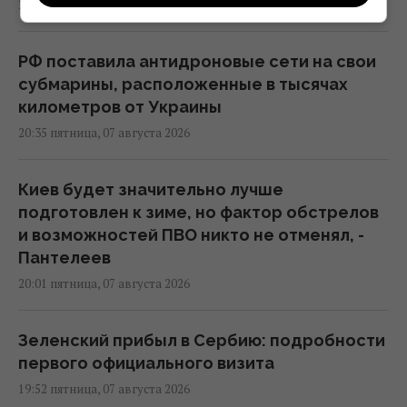
20:39 пятница, 07 августа 2026
РФ поставила антидроновые сети на свои
субмарины, расположенные в тысячах
километров от Украины
20:35 пятница, 07 августа 2026
Киев будет значительно лучше
подготовлен к зиме, но фактор обстрелов
и возможностей ПВО никто не отменял, -
Пантелеев
20:01 пятница, 07 августа 2026
Зеленский прибыл в Сербию: подробности
первого официального визита
19:52 пятница, 07 августа 2026