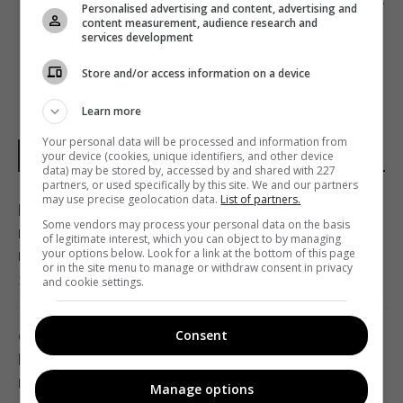
Personalised advertising and content, advertising and
НАБУ
content measurement, audience research and
services development
Store and/or access information on a device
Learn more
Your personal data will be processed and information from
your device (cookies, unique identifiers, and other device
НОВОСТИ УКРАИНЫ
data) may be stored by, accessed by and shared with 227
partners, or used specifically by this site. We and our partners
may use precise geolocation data.
List of partners.
В результате атаки РФ был уничтожен
Some vendors may process your personal data on the basis
крупнейший склад средств
of legitimate interest, which you can object to by managing
your options below. Look for a link at the bottom of this page
индивидуальной защиты
or in the site menu to manage or withdraw consent in privacy
21:32 пятница, 07 августа 2026
and cookie settings.
Consent
Суд продлил содержание под стражей
Коломойского, защита заявила о
проблемах со здоровьем
Manage options