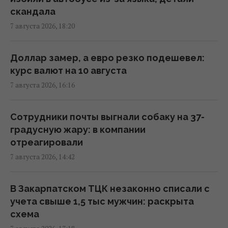
"Черноморец" в Одессе (фото, видео)
скандала
16:37 пятница, 07 августа 2026
7 августа 2026, 18:20
Дроны уже полдня атакуют Крым: ГУР
Доллар замер, а евро резко подешевел:
провел "морской парад" в Ялте
курс валют на 10 августа
16:31 пятница, 07 августа 2026
7 августа 2026, 16:16
"Будет волна банкротства": разгром
Сотрудники почты выгнали собаку на 37-
складов Wildberries больно бьет по РФ, -
градусную жару: в компании
Die Welt
отреагировали
16:22 пятница, 07 августа 2026
7 августа 2026, 14:42
В уголовном деле рынка "Столичный"
В Закарпатском ТЦК незаконно списали с
материалами стали сообщения о
учета свыше 1,5 тыс мужчин: раскрыта
поддержке ВСУ, - СМИ
схема
16:06 пятница, 07 августа 2026