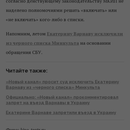
согласно действующему законодательству МКИП не
наделено полномочиями решать «включать» или
«не включать» кого-либо в списки.
Напомним, летом
Екатерину Варнаву исключили
из черного списка Минкульта
на основании
обращения СБУ.
Читайте также:
«Новый канал» просит суд исключить Екатерину
Варнаву из «черного списка» Минкульта
Официально: «Новый канал» прокомментировал
запрет на въезд Варнавы в Украину
Екатерине Варнаве запретили въезд в Украину
Фото: kino-teatr.ru