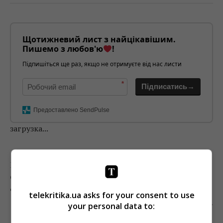
Щотижневий лист з найцікавішим.
Пишемо з любов'ю
!
Підпишіться ще раз, якщо не отримуєте від нас листи
*
Підписатись→
Предоставлено SendPulse
загрузка...
Предыдущий пост
СТАЛО ИЗВЕСТНО ИМЯ ПЕРВОГО ЗВЕЗДНОГО
ДЕТЕКТИВА ШОУ «МАСКА»
telekritika.ua asks for your consent to use
Следующий пост
your personal data to:
ЯНИНУ СОКОЛОВУ ВЫЗЫВАЮТ НА ДОПРОС В