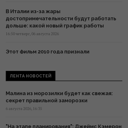
В Италии из-за жары
достопримечательности будут работать
дольше: какой новый график работы
16:50 четверг, 06 августа 2026
Этот фильм 2010 года признали
величайшим психологическим боевиком в
истории кино
16:32 четверг, 06 августа 2026
ЛЕНТА НОВОСТЕЙ
Названо время в планке, которое говорит
Малина из морозилки будет как свежая:
об отличной форме после 55 лет
секрет правильной заморозки
16:00 четверг, 06 августа 2026
6 августа 2026, 16:35
Беременную Витвицкую заподозрили в
"На этапе планирования": Джеймс Кэмерон