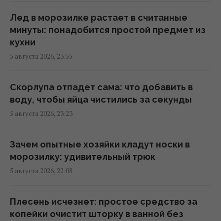
Почему кот пьет из раковины или унитаза,
Лед в морозилке растает в считанные
но не из миски: объяснение ученых
минуты: понадобится простой предмет из
14:23 четверг, 06 августа 2026
кухни
5 августа 2026, 23:55
Известный певец-воин вышел из себя
после приезда солиста "Ногу свело!" в
Скорлупа отпадет сама: что добавить в
Киев
воду, чтобы яйца чистились за секунды
14:19 четверг, 06 августа 2026
5 августа 2026, 23:23
Дома из старых шин и бутылок держат 20°C
Зачем опытные хозяйки кладут носки в
без кондиционера и отопления: как это
морозилку: удивительный трюк
работает
5 августа 2026, 22:08
14:11 четверг, 06 августа 2026
Плесень исчезнет: простое средство за
Загадка со спичками, в которой
копейки очистит шторку в ванной без