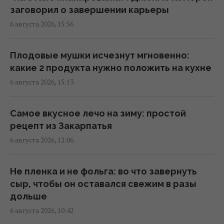
тайном ЭКО и суррогатном материнстве -
заговорил о завершении карьеры
она ответила
6 августа 2026, 15:56
15:56 четверг, 06 августа 2026
Плодовые мушки исчезнут мгновенно:
Почему мы часто просыпаемся именно в 3
какие 2 продукта нужно положить на кухне
часа ночи: объяснение ученых
6 августа 2026, 15:13
15:30 четверг, 06 августа 2026
Самое вкусное лечо на зиму: простой
Детеныш носорога объяснил 10 львам, кто
рецепт из Закарпатья
на дороге главный: забавное видео
6 августа 2026, 12:06
14:33 четверг, 06 августа 2026
Не пленка и не фольга: во что завернуть
За несколько часов погибло более 230
сыр, чтобы он оставался свежим в разы
тысяч человек: история цунами в Таиланде
дольше
14:30 четверг, 06 августа 2026
6 августа 2026, 10:42