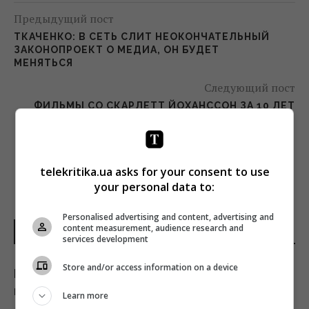
Предыдущий пост
ТКАЧЕНКО: В СЕТЬ СЛИТ НЕОКОНЧАТЕЛЬНЫЙ
ЗАКОНОПРОЕКТ О МЕДИА, ОН БУДЕТ
МЕНЯТЬСЯ
Следующий пост
ФИЛЬМЫ СО СКАРЛЕТТ ЙОХАНССОН ЗА 10 ЛЕТ
СОБРАЛИ В ПРОКАТЕ $13 МЛРД
telekritika.ua asks for your consent to use
your personal data to:
Personalised advertising and content, advertising and
content measurement, audience research and
НОВОСТИ ДНЯ
services development
Store and/or access information on a device
Не Кировоград и не Елисаветград: как
назывался Кропивницкий изначально
Learn more