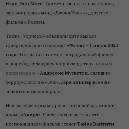
Кэри-Энн Мосс
. Примечательно, что на эту дату
запланирован выход «Джона Уика 4», другого
фильма с Ривзом.
Также «Уорнеры» объявили дату выхода
супергеройского сольника
«Флэш»
–
1 июля 2022
года
. Это значит, что многострадальный фильм
вскоре будет запущен в производство с
новым
режиссером
–
Андресом Мускетти
, снявшим
хоррор-дилогию «Оно».
Эзра Миллер
все еще
значится в главной роли.
Неизвестная судьба у релиза игровой адаптации
аниме
«Акира»
. Ранее стало известно, что
постановщиком фильма станет
Тайка Вайтити