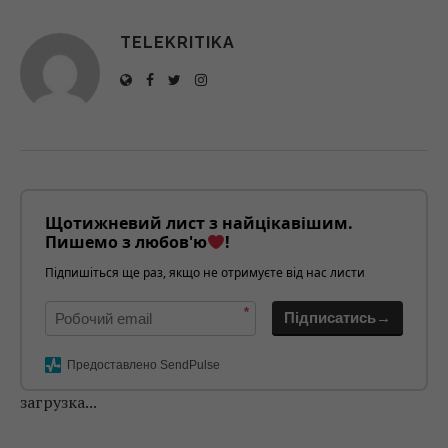
TELEKRITIKA
Щотижневий лист з найцікавішим.
Пишемо з любов'ю
!
Підпишіться ще раз, якщо не отримуєте від нас листи
*
Підписатись→
Предоставлено SendPulse
загрузка...