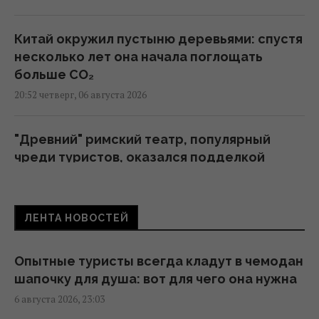
Китай окружил пустыню деревьями: спустя
несколько лет она начала поглощать
больше CO₂
20:52 четверг, 06 августа 2026
"Древний" римский театр, популярный
чреди туристов, оказался подделкой
20:49 четверг, 06 августа 2026
ЛЕНТА НОВОСТЕЙ
Никитюк с годовалым сыном укатила на
отдых в горы и нарвалась на хейт
19:57 четверг, 06 августа 2026
Опытные туристы всегда кладут в чемодан
шапочку для душа: вот для чего она нужна
6 августа 2026, 23:03
Песня, которая вдохновляет: как