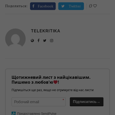
0
Поделиться:
Facebook
Twitter
TELEKRITIKA
Щотижневий лист з найцікавішим.
Пишемо з любов'ю
!
Підпишіться ще раз, якщо не отримуєте від нас листи
*
Підписатись→
Предоставлено SendPulse