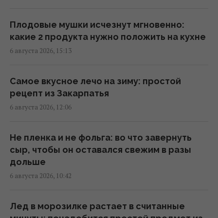
7 августа: церковный праздник сегодня,
Плодовые мушки исчезнут мгновенно:
кому нельзя много работать в этот день
какие 2 продукта нужно положить на кухне
17:10 четверг, 06 августа 2026
6 августа 2026, 15:13
Укрепляет кости и нервную систему:
Самое вкусное лечо на зиму: простой
диетологи назвали продукт №1 по
рецепт из Закарпатья
содержанию кальция
6 августа 2026, 12:06
16:54 четверг, 06 августа 2026
Не пленка и не фольга: во что завернуть
В Италии из-за жары
сыр, чтобы он оставался свежим в разы
достопримечательности будут работать
дольше
дольше: какой новый график работы
6 августа 2026, 10:42
16:50 четверг, 06 августа 2026
Лед в морозилке растает в считанные
Этот фильм 2010 года признали