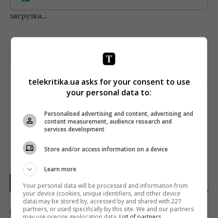
загрузка...
Предыдущий пост
ТЕЛЕРЕЙТИНГИ: БОКС, ПОЛИТИКА И КИНО
Следующий пост
telekritika.ua asks for your consent to use
your personal data to:
УКРАИНА ВЫСТУПИТ В ПЕРВОМ ПОЛУФИНАЛЕ
«ЕВРОВИДЕНИЯ 2020»
Personalised advertising and content, advertising and
content measurement, audience research and
services development
Store and/or access information on a device
Learn more
НОВОСТИ ДНЯ
Your personal data will be processed and information from
your device (cookies, unique identifiers, and other device
data) may be stored by, accessed by and shared with 227
partners, or used specifically by this site. We and our partners
Как выбраться из грязи на автомобиле:
may use precise geolocation data.
List of partners.