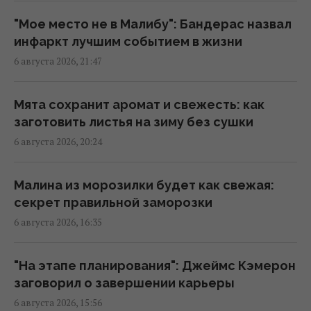
определить по дате рождения
19:54 четверг, 06 августа 2026
"Мое место не в Малибу": Бандерас назвал
инфаркт лучшим событием в жизни
6 августа 2026, 21:47
Встреча с "ведьмой" изменила все: звезда
2000-х впервые раскрыла, почему исчезла
со сцены
Мята сохранит аромат и свежесть: как
18:42 четверг, 06 августа 2026
заготовить листья на зиму без сушки
6 августа 2026, 20:24
Не Кировоград и не Елисаветград: как
назывался Кропивницкий изначально
Малина из морозилки будет как свежая:
17:15 четверг, 06 августа 2026
секрет правильной заморозки
6 августа 2026, 16:35
В Италии из-за жары популярные
достопримечательности будут работать
"На этапе планирования": Джеймс Кэмерон
дольше: новый график
заговорил о завершении карьеры
17:13 четверг, 06 августа 2026
6 августа 2026, 15:56