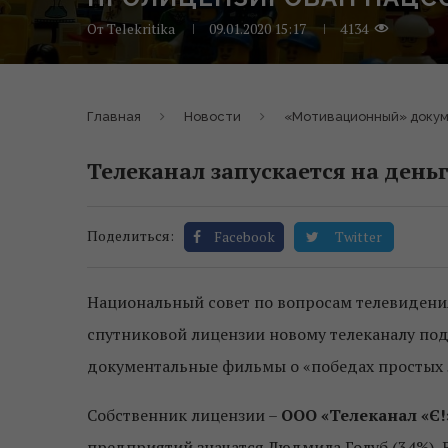
От
Telekritika
09.01.2020 15:17
4134
Главная
Новости
«Мотивационный» докум
Телеканал запускается на деньг
Поделиться:
Facebook
Twitter
Национальный совет по вопросам телевидени
спутниковой лицензии новому телеканалу по
документальные фильмы о «победах простых
Собственник лицензии –
ООО «Телеканал «Є!
предприятий значатся Людмила Голуб (34%), В