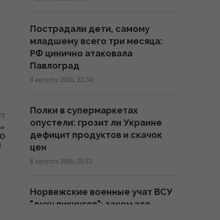
Россия нанесла
Пострадали дети, самому
массированный удар по
младшему всего три месяца:
Одессе: нет света и воды,
РФ цинично атаковала
много пострадавших
Павлоград
10:12 воскресенье, 09 августа 2026
8 августа 2026, 22:34
ВСУ взяли в плен Мохамеда
Полки в супермаркетах
Салаха: в сети
ст
опустели: грозит ли Украине
распространяется интервью с
У»
дефицит продуктов и скачок
тезкой звездного футболиста
ГО
М
цен
09:46 воскресенье, 09 августа 2026
8 августа 2026, 20:52
Оккупанты ударили по 10-
Норвежские военные учат ВСУ
этажке в Харькове: разрушены
"духу викингов": зачем это
верхние этажи, есть погибшие
нужно на фронте