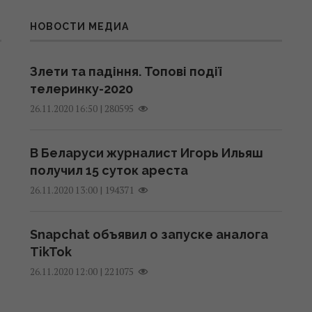
НОВОСТИ МЕДИА
Злети та падіння. Топові події
телеринку-2020
|
280595
26.11.2020 16:50
В Беларуси журналист Игорь Ильяш
получил 15 суток ареста
|
194371
26.11.2020 13:00
Snapchat объявил о запуске аналога
TikTok
|
221075
26.11.2020 12:00