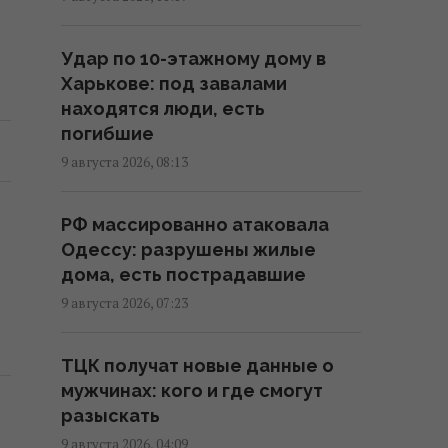
11:57 воскресенье, 09 августа 2026
Удар по 10-этажному дому в
В Геленджике уничтожена
Харькове: под завалами
позиция С-400, из которой 8
находятся люди, есть
августа били по Украине, -
погибшие
Мадяр
9 августа 2026, 08:13
11:43 воскресенье, 09 августа 2026
РФ массированно атаковала
Россияне продвинулись в
Одессу: разрушены жилые
Часовом Яру, – DeepState
дома, есть пострадавшие
11:16 воскресенье, 09 августа 2026
9 августа 2026, 07:23
РФ готовит масштабные удары
ТЦК получат новые данные о
по Киеву перед 24 августа: в
мужчинах: кого и где смогут
ISW раскрыли цели врага
разыскать
10:21 воскресенье, 09 августа 2026
9 августа 2026, 04:09