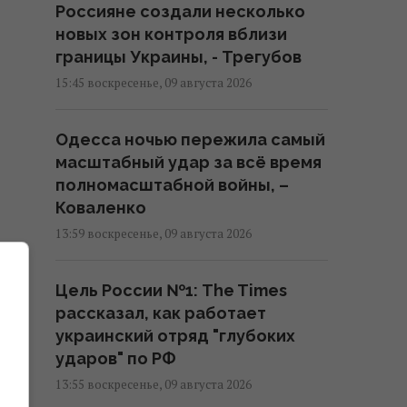
Россияне создали несколько
новых зон контроля вблизи
границы Украины, - Трегубов
15:45 воскресенье, 09 августа 2026
Одесса ночью пережила самый
масштабный удар за всё время
полномасштабной войны, –
Коваленко
13:59 воскресенье, 09 августа 2026
о
Цель России №1: The Times
ла
рассказал, как работает
украинский отряд "глубоких
ударов" по РФ
13:55 воскресенье, 09 августа 2026