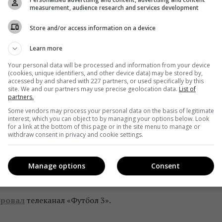
measurement, audience research and services development
андра Ильяшенко
сообщил, что не верит в коммерчески
а Коляда сообщила, что канал «Є!» – коммерческий, на не
Store and/or access information on a device
после видеопрезентации просила поработать над подаче
Learn more
мглавы
Ульяна Фещук
также усомнилась в успешности
Your personal data will be processed and information from your device
 в презентации телеканала «мотивации для успеха».
(cookies, unique identifiers, and other device data) may be stored by,
accessed by and shared with 227 partners, or used specifically by this
site. We and our partners may use precise geolocation data.
List of
канала указано следующее: «Украина – это не только
partners.
Some vendors may process your personal data on the basis of legitimate
ения. Украина – это люди. Ежедневно они делают свое
interest, which you can object to by managing your options below. Look
for a link at the bottom of this page or in the site menu to manage or
нал «Є!» — о людях. Об их опыте, победах, поисках
withdraw consent in privacy and cookie settings.
ть обычных людей, которые живут в Украине и
анал «Є!» – единственный в медийном пространстве
Manage options
Consent
ям о людях. Люди есть!».
ровал
телеканал «Футбол 3».