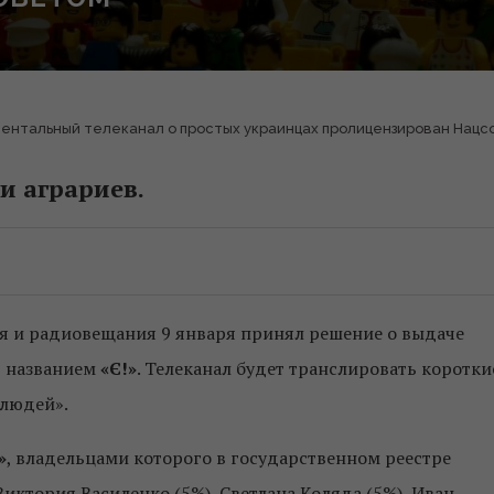
ентальный телеканал о простых украинцах пролицензирован Нацс
и аграриев.
я и радиовещания 9 января принял решение о выдаче
д названием
«Є!»
. Телеканал будет транслировать коротки
 людей».
»
, владельцами которого в государственном реестре
иктория Василенко (5%), Светлана Коляда (5%), Иван