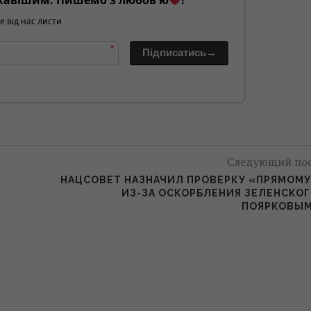
кавішим. Пишемо з любов'ю
!
е від нас листи
*
Підписатись→
Следующий по
НАЦСОВЕТ НАЗНАЧИЛ ПРОВЕРКУ «ПРЯМОМ
ИЗ-ЗА ОСКОРБЛЕНИЯ ЗЕЛЕНСКО
ПОЯРКОВЫ