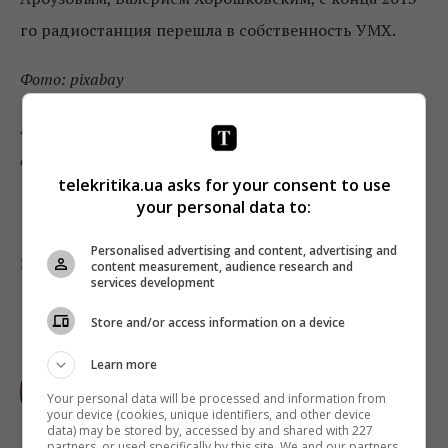
го радиостанция перешла в собственность УМХ.
Фото: pixabay
Подписывайтесь на «Телекритику»
в
Telegram
и
Facebook
!
telekritika.ua asks for your consent to use
your personal data to:
Personalised advertising and content, advertising and
0
Поделиться:
Facebook
Twitter
content measurement, audience research and
services development
Store and/or access information on a device
ПАВЕЛ МАНДРЫК
Learn more
Your personal data will be processed and information from
your device (cookies, unique identifiers, and other device
data) may be stored by, accessed by and shared with 227
partners, or used specifically by this site. We and our partners