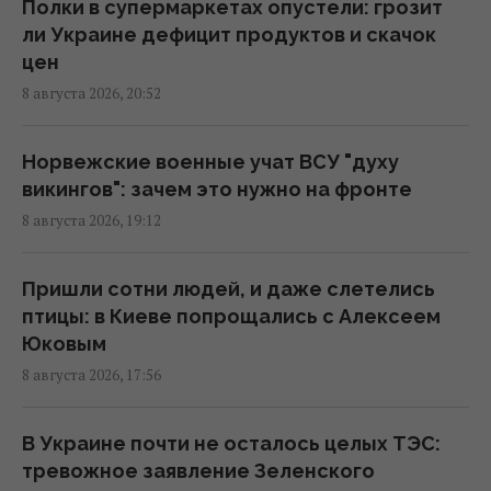
18:43 суббота, 08 августа 2026
Полки в супермаркетах опустели: грозит
ли Украине дефицит продуктов и скачок
цен
"Молимся, когда везем пациента": медики
8 августа 2026, 20:52
рассказали BBC об охоте российских
дронов
18:35 суббота, 08 августа 2026
Норвежские военные учат ВСУ "духу
викингов": зачем это нужно на фронте
8 августа 2026, 19:12
К 2030 году в Украине станет на треть
меньше первоклассников: эксперт
рассказала о рисках
Пришли сотни людей, и даже слетелись
16:46 суббота, 08 августа 2026
птицы: в Киеве попрощались с Алексеем
Юковым
8 августа 2026, 17:56
Россия готовит мощный удар по
энергетике Киева до 24 августа, -
мониторы
В Украине почти не осталось целых ТЭС:
16:43 суббота, 08 августа 2026
тревожное заявление Зеленского