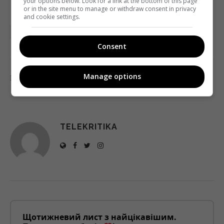
your options below. Look for a link at the bottom of this page
or in the site menu to manage or withdraw consent in privacy
and cookie settings.
АВРАХОВ
НАЦРАДА
НАЦСОВЕТ
НОТУ
НСТУ
Consent
0
Manage options
Поделиться:
Facebook
Twitter
TELEKRITIKA
Щотижневий лист з найцікавішим.