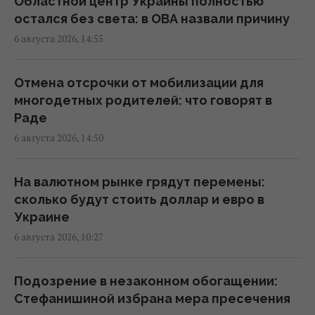
Областной центр Украины полностью
перехвата российских ракет над
остался без света: в ОВА назвали причину
Украиной, - PAP
6 августа 2026, 14:55
19:35 четверг, 06 августа 2026
Отмена отсрочки от мобилизации для
В Украине появится новый праздник: что
многодетных родителей: что говорят в
будут отмечать 8 августа
Раде
18:04 четверг, 06 августа 2026
6 августа 2026, 14:50
В Еврокомиссии отреагировали на
На валютном рынке грядут перемены:
заявление Зеленского о сокращении
сколько будут стоить доллар и евро в
поставок ракет
Украине
17:58 четверг, 06 августа 2026
6 августа 2026, 10:27
Ракет из США не хватит: эксперт объяснил
Подозрение в незаконном обогащении:
проблему с пусковыми установками РФ
Стефанишиной избрана мера пресечения