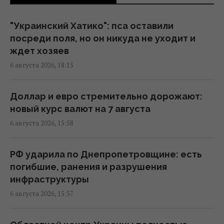
Корецкий объявил об увеличении
"Украинский Хатико": пса оставили
заработной платы педагогов с 1 сентября
посреди поля, но он никуда не уходит и
22:53 четверг, 06 августа 2026
ждет хозяев
6 августа 2026, 18:15
Такое оружие есть только у нескольких
стран: Зеленский о создании украинской
Доллар и евро стремительно дорожают:
баллистики
новый курс валют на 7 августа
22:00 четверг, 06 августа 2026
6 августа 2026, 15:58
Добраться на "ноль" становится
РФ ударила по Днепропетровщине: есть
практически невозможной задачей, –
погибшие, ранения и разрушения
Business Insider
инфраструктуры
20:18 четверг, 06 августа 2026
6 августа 2026, 15:57
В Польше заговорили о возможности