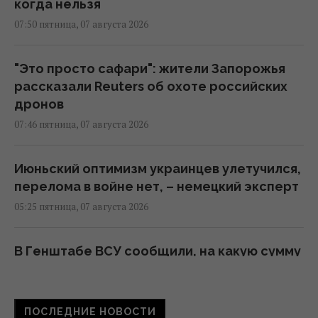
когда нельзя
07:50 пятница, 07 августа 2026
"Это просто сафари": жители Запорожья
рассказали Reuters об охоте российских
дронов
07:46 пятница, 07 августа 2026
Июньский оптимизм украинцев улетучился,
перелома в войне нет, – немецкий эксперт
05:25 пятница, 07 августа 2026
В Генштабе ВСУ сообщили, на какую сумму
страны НАТО выделят Украине военную
помощь
02:52 пятница, 07 августа 2026
ПОСЛЕДНИЕ НОВОСТИ