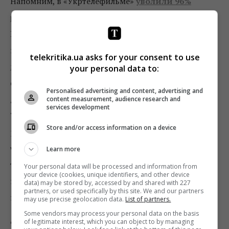
Напомним, в «Укртелефильме»
уволили 96%
работников
, госкомпания должна была войти в
НОТУ как продакшен в 2017 году, но вопрос
переносился из-за
скандалов вокруг жилого
telekritika.ua asks for your consent to use
комплекса
, построенного на ее территории. 7
your personal data to:
февраля экс-директору «Укртелефильма»
Personalised advertising and content, advertising and
детективы НАБУ объявили подозрение в нанесении
content measurement, audience research and
services development
70 млн убытков. По версии следствия, бывший
Store and/or access information on a device
руководитель
«Укртелефильма»
в сговоре с
частными лицами совершил отчуждение в пользу
Learn more
третьих лиц имущественных прав на
67 объектов
Your personal data will be processed and information from
your device (cookies, unique identifiers, and other device
недвижимого имущества (квартиры, нежилые
data) may be stored by, accessed by and shared with 227
partners, or used specifically by this site. We and our partners
помещения, паркоместа).
may use precise geolocation data.
List of partners.
Some vendors may process your personal data on the basis
Фото: НОТУ
of legitimate interest, which you can object to by managing