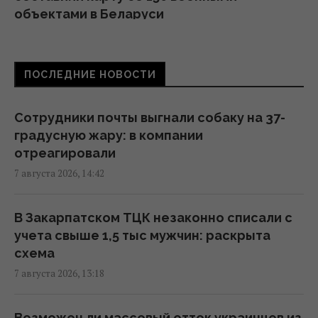
объектами в Беларуси
11:16 пятница, 07 августа 2026
ПОСЛЕДНИЕ НОВОСТИ
Жирная цель: в Крыму уничтожен
российский комплекс за $15 млн (видео)
11:00 пятница, 07 августа 2026
Сотрудники почты выгнали собаку на 37-
градусную жару: в компании
отреагировали
Адвокат поставил под сомнение
7 августа 2026, 14:42
беспристрастность антикоррупционной
вертикали в деле Галущенко
10:59 пятница, 07 августа 2026
В Закарпатском ТЦК незаконно списали с
учета свыше 1,5 тыс мужчин: раскрыта
схема
Угроза – баллистика: можно ли уничтожить
7 августа 2026, 13:18
пусковые установки россиян
10:54 пятница, 07 августа 2026
Возможен ли массовый отток украинцев из