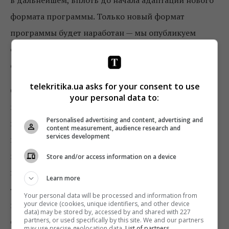
формата программы. Только новый формат
программы будет наработан — мы опубликуем
соответствующую информацию на официальном
сайте», — резюмируют на «Суспільному».
telekritika.ua asks for your consent to use
Отметим, 11 октября
Зураб Аласания
на пресс-
your personal data to:
конференции сообщил о закрытии утренних
Personalised advertising and content, advertising and
программ региональных телеканалов «Суспільного»
content measurement, audience research and
services development
и желании производства совместного утреннего
шоу на базе одного филиала. 12 ноября творческие
Store and/or access information on a device
группы утренних программ филиалов
Learn more
«Суспільного» написали открытое письмо
Your personal data will be processed and information from
your device (cookies, unique identifiers, and other device
председателю правления Национальной
data) may be stored by, accessed by and shared with 227
partners, or used specifically by this site. We and our partners
общественной телерадиокомпании Украины Зурабу
may use precise geolocation data.
List of partners.