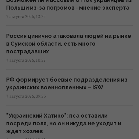
Польши из-за погромов - мнение эксперта
Дроны поразили склад Wildberries в
7 августа 2026, 12:22
Екатеринбурге за 2000 км от границы
(видео)
09:11 пятница, 07 августа 2026
Россия цинично атаковала людей на рынке
в Сумской области, есть много
пострадавших
Россия использует украинских
7 августа 2026, 10:52
военнопленных для формирования боевых
подразделений, - ISW
08:24 пятница, 07 августа 2026
РФ формирует боевые подразделения из
украинских военнопленных – ISW
7 августа 2026, 09:53
Камера в подъезде и во дворе: когда
можно ставить без согласия соседей, а
когда нельзя
"Украинский Хатико": пса оставили
07:50 пятница, 07 августа 2026
посреди поля, но он никуда не уходит и
ждет хозяев