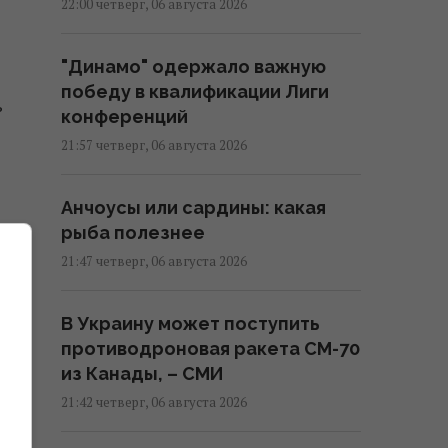
22:00 четверг, 06 августа 2026
"Динамо" одержало важную
победу в квалификации Лиги
ь
конференций
21:57 четверг, 06 августа 2026
Анчоусы или сардины: какая
рыба полезнее
21:47 четверг, 06 августа 2026
В Украину может поступить
противодроновая ракета CM-70
из Канады, – СМИ
21:42 четверг, 06 августа 2026