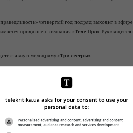
справедливости» четвертый год подряд выходит в эфире
анимается продакшен-компания
«Теле Про»
. Руководител
детективную мелодраму
«Три сестры»
.
Facebook
!
telekritika.ua asks for your consent to use your
personal data to:
Personalised advertising and content, advertising and content
measurement, audience research and services development