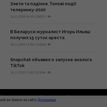
Злети та падіння. Топові події
телеринку-2020
|
280551
26.11.2020 16:50
В Беларуси журналист Игорь Ильяш
получил 15 суток ареста
|
194344
26.11.2020 13:00
Snapchat объявил о запуске аналога
TikTok
|
221046
26.11.2020 12:00
Рекламодателям
Контакты
Правила использован
Наши партнеры