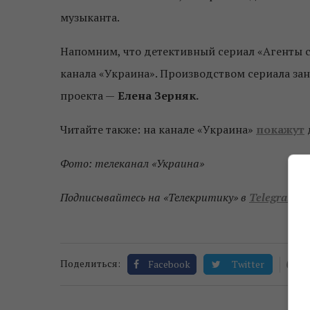
музыканта.
Напомним, что детективный сериал «Агенты 
канала «Украина». Производством сериала з
проекта —
Елена Зерняк.
Читайте также: на канале «Украина»
покажут
Фото: телеканал «Украина»
Подписывайтесь на «Телекритику» в
Telegram
и
0
Поделиться:
Facebook
Twitter