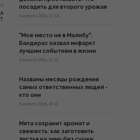
20:52 четверг, 06 августа 2026
ст
посадить для второго урожая
НА
6 августа 2026, 21:54
Т
"Древний" римский театр,
популярный чреди туристов,
"Мое место не в Малибу":
оказался подделкой
Бандерас назвал инфаркт
20:49 четверг, 06 августа 2026
лучшим событием в жизни
6 августа 2026, 21:47
Эти знаки на ладони есть не у
всех: что они означают
Названы месяцы рождения
20:45 четверг, 06 августа 2026
самых ответственных людей -
кто они
Добраться на "ноль"
6 августа 2026, 20:47
становится практически
невозможной задачей, –
Мята сохранит аромат и
Business Insider
свежесть: как заготовить
20:18 четверг, 06 августа 2026
листья на зиму без сушки