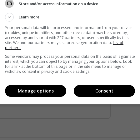
Store and/or access information on a device
Learn more
Your personal data will be processed and information from your device
(cookies, unique identifiers, and other device data) may be stored by,
accessed by and shared with 227 partners, or used specifically by this
site. We and our partners may use precise geolocation data.
List of
partners.
Some vendors may process your personal data on the basis of legitimate
interest, which you can object to by managing your options below. Look
for a link at the bottom of this page or in the site menu to manage or
withdraw consent in privacy and cookie settings.
кавішим. Пишемо з любов'ю
!
е від нас листи
Manage options
Consent
*
Підписатись→