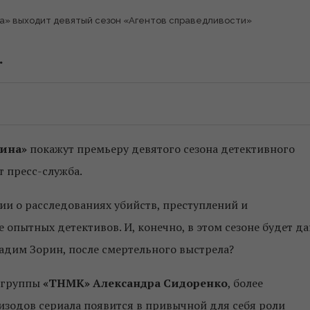
а» выходит девятый сезон «Агентов справедливости»
.
аина»
покажут премьеру девятого сезона детективного
т пресс-служба.
ии о расследованиях убийств, преступлений и
 опытных детективов. И, конечно, в этом сезоне будет да
Вадим Зорин, после смертельного выстрела?
 группы
«ТНМК»
Александра Сидоренко
, более
пизодов сериала появится в привычной для себя роли