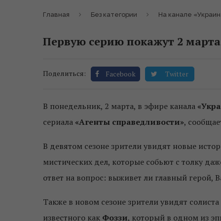
Главная
Без категории
На канале «Украин
Первую серию покажут 2 марта
Поделиться:
Facebook
Twitter
В понедельник, 2 марта, в эфире канала
«Укр
сериала
«Агенты справедливости»
, сообщае
В девятом сезоне зрители увидят новые истор
мистических дел, которые собьют с толку даже
ответ на вопрос: выживет ли главный герой, 
Также в новом сезоне зрители увидят солиста
известного как
Фоззи
, который в одном из э