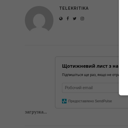
TELEKRITIKA
Щотижневий лист з найці
Підпишіться ще раз, якщо не отримуєт
Предоставлено SendPulse
загрузка...