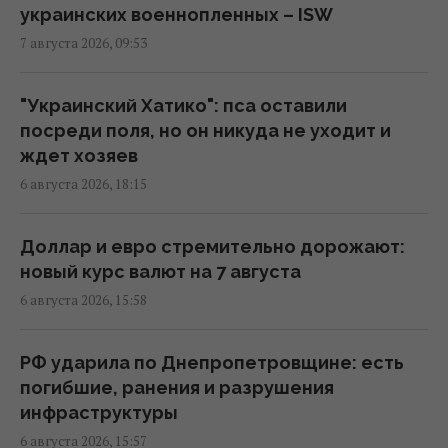
украинских военнопленных – ISW
7 августа 2026, 09:53
Камера в подъезде и во дворе: когда
можно ставить без согласия соседей, а
когда нельзя
"Украинский Хатико": пса оставили
07:50 пятница, 07 августа 2026
посреди поля, но он никуда не уходит и
ждет хозяев
6 августа 2026, 18:15
"Это просто сафари": жители Запорожья
рассказали Reuters об охоте российских
дронов
Доллар и евро стремительно дорожают:
07:46 пятница, 07 августа 2026
новый курс валют на 7 августа
6 августа 2026, 15:58
Июньский оптимизм украинцев улетучился,
перелома в войне нет, – немецкий эксперт
РФ ударила по Днепропетровщине: есть
05:25 пятница, 07 августа 2026
погибшие, ранения и разрушения
инфраструктуры
6 августа 2026, 15:57