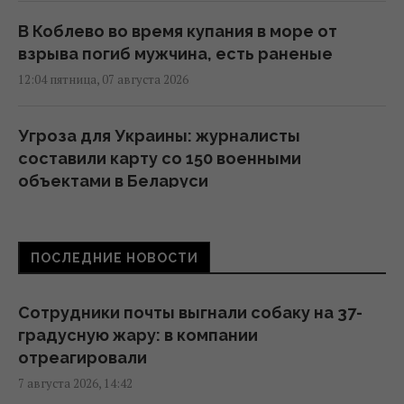
В Коблево во время купания в море от
взрыва погиб мужчина, есть раненые
12:04 пятница, 07 августа 2026
Угроза для Украины: журналисты
составили карту со 150 военными
объектами в Беларуси
11:16 пятница, 07 августа 2026
ПОСЛЕДНИЕ НОВОСТИ
Жирная цель: в Крыму уничтожен
российский комплекс за $15 млн (видео)
11:00 пятница, 07 августа 2026
Сотрудники почты выгнали собаку на 37-
градусную жару: в компании
отреагировали
Адвокат поставил под сомнение
7 августа 2026, 14:42
беспристрастность антикоррупционной