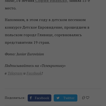
Music,14-летняя
София Иванько,
заняла 15-е
место.
Напомним, в этом году в детском песенном
конкурсе Детское Евровидение, прошедшем в
польском городе Гливице, соревновались
представители 19 стран.
Фото: Junior Eurovision
Подписывайтесь на «Телекритику»
в
Telegram
и
Facebook
!
0
Поделиться:
Facebook
Twitter