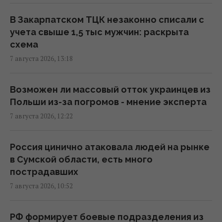
вертикали в деле Галущенко
10:59 пятница, 07 августа 2026
В Закарпатском ТЦК незаконно списали с
учета свыше 1,5 тыс мужчин: раскрыта
схема
Угроза – баллистика: можно ли уничтожить
7 августа 2026, 13:18
пусковые установки россиян
10:54 пятница, 07 августа 2026
Возможен ли массовый отток украинцев из
Польши из-за погромов - мнение эксперта
Дроны поразили склад Wildberries в
7 августа 2026, 12:22
Екатеринбурге за 2000 км от границы
(видео)
09:11 пятница, 07 августа 2026
Россия цинично атаковала людей на рынке
в Сумской области, есть много
пострадавших
Россия использует украинских
7 августа 2026, 10:52
военнопленных для формирования боевых
подразделений, - ISW
08:24 пятница, 07 августа 2026
РФ формирует боевые подразделения из