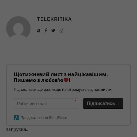
TELEKRITIKA
Щотижневий лист з найцікавішим.
Пишемо з любов'ю
!
Підпишіться ще раз, якщо не отримуєте від нас листи
*
Підписатись→
Предоставлено SendPulse
загрузка...