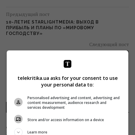
Предыдущий пост
10-ЛЕТИЕ STARLIGHTMEDIA: ВЫХОД В
ПРИБЫЛЬ И ПЛАНЫ ПО «МИРОВОМУ
ГОСПОДСТВУ»
Следующий пост
«ГРОМАДСЬКЕ РАДИО» ЗАПУСТИЛО
ПРОГРАММУ DRIVETIME
telekritika.ua asks for your consent to use
your personal data to:
Personalised advertising and content, advertising and
content measurement, audience research and
services development
НОВОСТИ УКРАИНЫ
Store and/or access information on a device
Дроны уже полсуток атакуют Крым: в Ялте
Learn more
зафиксирован пожар в районе порта