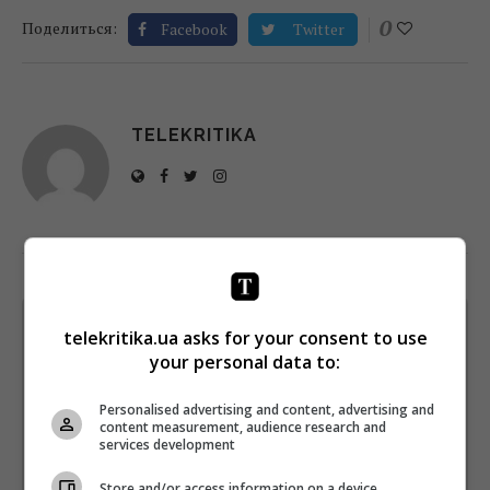
0
Поделиться:
Facebook
Twitter
TELEKRITIKA
Щотижневий лист з найцікавішим.
telekritika.ua asks for your consent to use
Пишемо з любов'ю
!
your personal data to:
Підпишіться ще раз, якщо не отримуєте від нас листи
Personalised advertising and content, advertising and
content measurement, audience research and
*
Підписатись→
services development
Store and/or access information on a device
Предоставлено SendPulse