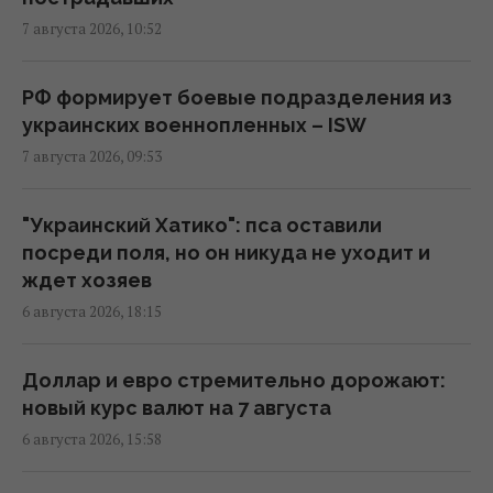
Россия использует украинских
7 августа 2026, 10:52
военнопленных для формирования боевых
подразделений, - ISW
08:24 пятница, 07 августа 2026
РФ формирует боевые подразделения из
украинских военнопленных – ISW
7 августа 2026, 09:53
Камера в подъезде и во дворе: когда
можно ставить без согласия соседей, а
когда нельзя
"Украинский Хатико": пса оставили
07:50 пятница, 07 августа 2026
посреди поля, но он никуда не уходит и
ждет хозяев
6 августа 2026, 18:15
"Это просто сафари": жители Запорожья
рассказали Reuters об охоте российских
дронов
Доллар и евро стремительно дорожают:
07:46 пятница, 07 августа 2026
новый курс валют на 7 августа
6 августа 2026, 15:58
Июньский оптимизм украинцев улетучился,