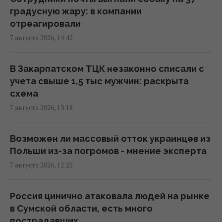
градусную жару: в компании
отреагировали
Адвокат поставил под сомнение
7 августа 2026, 14:42
беспристрастность антикоррупционной
вертикали в деле Галущенко
10:59 пятница, 07 августа 2026
В Закарпатском ТЦК незаконно списали с
учета свыше 1,5 тыс мужчин: раскрыта
схема
Угроза – баллистика: можно ли уничтожить
7 августа 2026, 13:18
пусковые установки россиян
10:54 пятница, 07 августа 2026
Возможен ли массовый отток украинцев из
Польши из-за погромов - мнение эксперта
Дроны поразили склад Wildberries в
7 августа 2026, 12:22
Екатеринбурге за 2000 км от границы
(видео)
09:11 пятница, 07 августа 2026
Россия цинично атаковала людей на рынке
в Сумской области, есть много
пострадавших