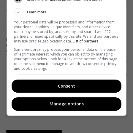
загрузка...
Learn more
Your personal data will be processed and information from
your device (cookies, unique identifiers, and other device
Предыдущий пост
data) may be stored by, accessed by and shared with 227
partners, or used specifically by this site. We and our partners
МИНИСТЕРСТВО ЦИФРОВОЙ ТРАНСФОРМАЦИИ
may use precise geolocation data.
List of partners.
И VISA ПОДПИСАЛИ МЕМОРАНДУМ О
Some vendors may process your personal data on the basis
СОТРУДНИЧЕСТВЕ
of legitimate interest, which you can object to by managing
your options below. Look for a link at the bottom of this page
Следующий пост
or in the site menu to manage or withdraw consent in privacy
and cookie settings.
СЕРИАЛЬНАЯ ПРЕЗЕНТАЦИЯ STARLIGHTMEDIA:
АДАПТАЦИЯ «ХОРОШЕЙ ЖЕНЫ», СИТКОМ О
ДОМОВОМ ЛЮБЧИКЕ И КОПРОДУКЦИЯ С SONY
Consent
И «ДИЗЕЛЬ СТУДИО»
Manage options