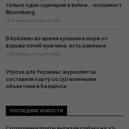
только один сценарий в войне, - колумнист
Bloomberg
12:31 пятница, 07 августа 2026
В Коблево во время купания в море от
взрыва погиб мужчина, есть раненые
12:04 пятница, 07 августа 2026
Угроза для Украины: журналисты
составили карту со 150 военными
объектами в Беларуси
11:16 пятница, 07 августа 2026
ПОСЛЕДНИЕ НОВОСТИ
Жирная цель: в Крыму уничтожен
российский комплекс за $15 млн (видео)
11:00 пятница, 07 августа 2026
Сотрудники почты выгнали собаку на 37-