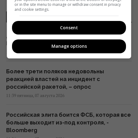
or in the site menu to manage or withdraw consent in privacy
and cookie settings.
НОВОСТИ МИРА
Consent
Дебаты по Украине свидетельствуют, что
ЕС не готов принимать новых членов, - FT
Manage options
11:46 пятница, 07 августа 2026
Более трети поляков недовольны
реакцией властей на инцидент с
российской ракетой, – опрос
11:39 пятница, 07 августа 2026
Российская элита боится ФСБ, которая все
больше выходит из-под контроля, -
Bloomberg