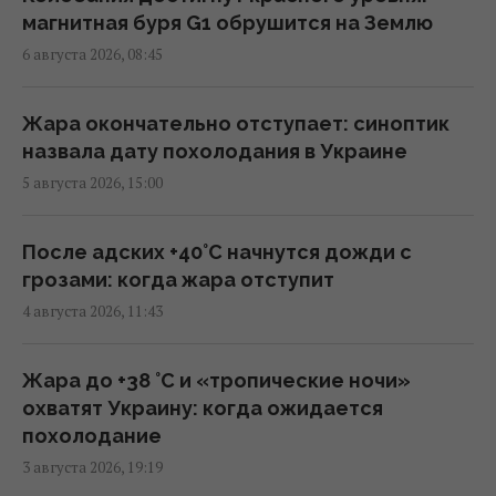
оружия в США, - CNN
магнитная буря G1 обрушится на Землю
07:23 пятница, 07 августа 2026
6 августа 2026, 08:45
Путин может напасть на НАТО уже осенью:
Жара окончательно отступает: синоптик
разведка США опубликовала новый
назвала дату похолодания в Украине
прогноз, - WSJ
5 августа 2026, 15:00
06:46 пятница, 07 августа 2026
После адских +40°C начнутся дожди с
Удары России по кораблям в Черном море:
грозами: когда жара отступит
в FP раскрыли последствия
4 августа 2026, 11:43
04:37 пятница, 07 августа 2026
Жара до +38 °С и «тропические ночи»
США ввели новые санкции против Кубы за
охватят Украину: когда ожидается
сотрудничество с Китаем и РФ, –
похолодание
Bloomberg
3 августа 2026, 19:19
02:05 пятница, 07 августа 2026