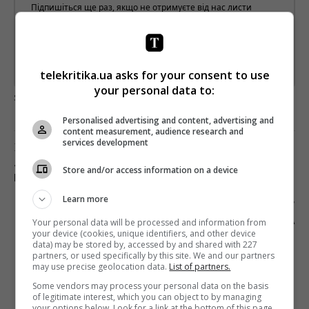
Підпишіться ще раз, якщо не отримуєте від нас листи
*
Підписатись→
Предоставлено SendPulse
telekritika.ua asks for your consent to use
your personal data to:
загрузка...
Personalised advertising and content, advertising and
content measurement, audience research and
services development
Предыдущий пост
«ЗЕРКАЛО НЕДЕЛИ» ЗАКРЫВАЕТ ПЕЧАТНУЮ
Store and/or access information on a device
ВЕРСИЮ
Learn more
Следующий пост
CES 2020: ЧТО НОВОГО МЫ УВИДИМ НА
Your personal data will be processed and information from
your device (cookies, unique identifiers, and other device
ВЫСТАВКЕ ЭЛЕКТРОНИКИ В ЛАС-ВЕГАСЕ
data) may be stored by, accessed by and shared with 227
partners, or used specifically by this site. We and our partners
may use precise geolocation data.
List of partners.
Some vendors may process your personal data on the basis
of legitimate interest, which you can object to by managing
your options below. Look for a link at the bottom of this page