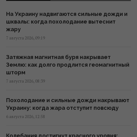
Трамп подписал указы об ограничении
гражданства по праву рождения в США
На Украину надвигаются сильные дожди и
08:49 пятница, 07 августа 2026
шквалы: когда похолодание вытеснит
жару
7 августа 2026, 09:19
Инцидент в Лейпциге: в Германии
опровергли, что украинский самолет
перевозил боеприпасы
Затяжная магнитная буря накрывает
08:32 пятница, 07 августа 2026
Землю: как долго продлится геомагнитный
шторм
7 августа 2026, 08:39
Ким Чен Ын с начала войны в Украине
получил $22 миллиарда сверхприбыли, -
Bloomberg
Похолодание и сильные дожди накрывают
08:08 пятница, 07 августа 2026
Украину: когда жара отступит повсюду
6 августа 2026, 12:58
Трамп пришел в ярость от утечки
информации об истощении запасов
Колебания достигнут красного уровня: