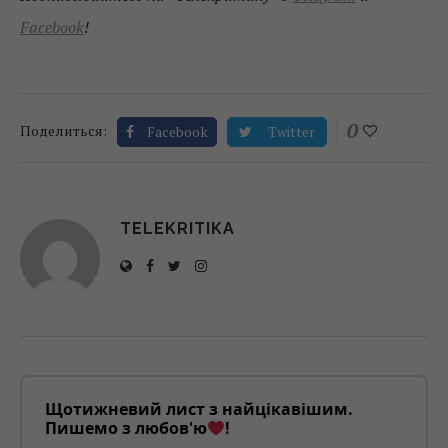
Facebook
!
0
Поделиться:
Facebook
Twitter
TELEKRITIKA
Щотижневий лист з найцікавішим.
Пишемо з любов'ю
!