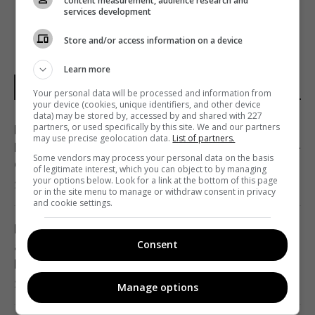
content measurement, audience research and
services development
Store and/or access information on a device
Learn more
НОВОСТИ МИРА
Your personal data will be processed and information from
your device (cookies, unique identifiers, and other device
data) may be stored by, accessed by and shared with 227
partners, or used specifically by this site. We and our partners
Над ремонтной базой систем Patriot в
may use precise geolocation data.
List of partners.
Германии летали подозрительные дроны, -
Some vendors may process your personal data on the basis
СМИ
of legitimate interest, which you can object to by managing
your options below. Look for a link at the bottom of this page
22:33 пятница, 07 августа 2026
or in the site menu to manage or withdraw consent in privacy
and cookie settings.
Россия намерена окончательно
Consent
аннексировать часть Грузии, – страны
НАТО
22:01 пятница, 07 августа 2026
Manage options