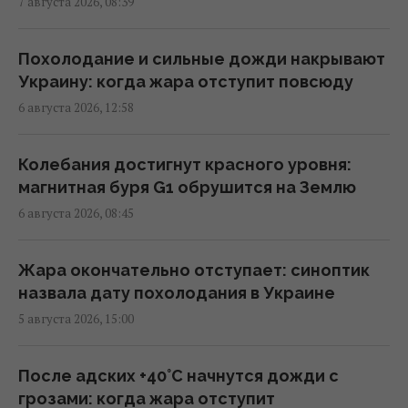
7 августа 2026, 08:39
Российская элита боится ФСБ, которая все
больше выходит из-под контроля, -
Похолодание и сильные дожди накрывают
Bloomberg
Украину: когда жара отступит повсюду
11:26 пятница, 07 августа 2026
6 августа 2026, 12:58
Есть еще много целей: глава Rheinmetall
Колебания достигнут красного уровня:
сделал жесткое предупреждение о
магнитная буря G1 обрушится на Землю
российских дронах
6 августа 2026, 08:45
10:12 пятница, 07 августа 2026
Жара окончательно отступает: синоптик
В Сумской области оккупанты ударили по
назвала дату похолодания в Украине
людям на рынке: много пострадавших
5 августа 2026, 15:00
09:45 пятница, 07 августа 2026
После адских +40°C начнутся дожди с
Генсек ООН осудил массированные удары
грозами: когда жара отступит