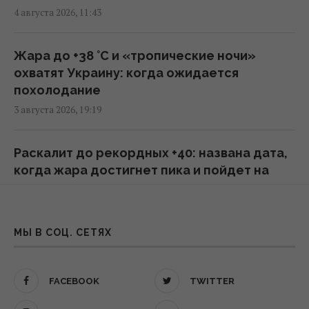
по Украине, но назвал эскалацией атаки в
4 августа 2026, 11:43
тыл России
09:39 пятница, 07 августа 2026
Жара до +38 °С и «тропические ночи»
охватят Украину: когда ожидается
Трамп подписал указы об ограничении
похолодание
гражданства по праву рождения в США
3 августа 2026, 19:19
08:49 пятница, 07 августа 2026
Раскалит до рекордных +40: названа дата,
Инцидент в Лейпциге: в Германии
когда жара достигнет пика и пойдет на
опровергли, что украинский самолет
спад
перевозил боеприпасы
3 августа 2026, 12:56
08:32 пятница, 07 августа 2026
МЫ В СОЦ. СЕТЯХ
Землю охватила магнитная буря красного
Ким Чен Ын с начала войны в Украине
уровня: когда утихнет геошторм
получил $22 миллиарда сверхприбыли, -
FACEBOOK
TWITTER
3 августа 2026, 10:38
Bloomberg