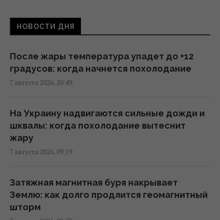
15:36 пятница, 07 августа 2026
НОВОСТИ ДНЯ
Навроцкий заявил о поддержке
украинской армии, но вспомнил о "флагах
После жары температура упадет до +12
Бандеры"
градусов: когда начнется похолодание
15:08 пятница, 07 августа 2026
7 августа 2026, 20:49
Дебаты по Украине свидетельствуют, что
На Украину надвигаются сильные дожди и
ЕС не готов принимать новых членов, - FT
шквалы: когда похолодание вытеснит
11:46 пятница, 07 августа 2026
жару
7 августа 2026, 09:19
Более трети поляков недовольны
реакцией властей на инцидент с
Затяжная магнитная буря накрывает
российской ракетой, – опрос
Землю: как долго продлится геомагнитный
11:39 пятница, 07 августа 2026
шторм