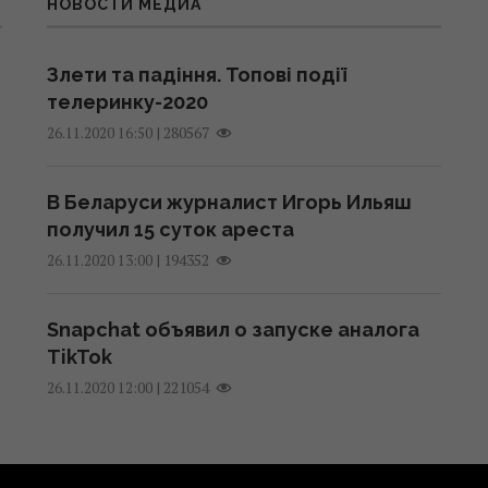
НОВОСТИ МЕДИА
Злети та падіння. Топові події
телеринку-2020
|
280567
26.11.2020 16:50
В Беларуси журналист Игорь Ильяш
получил 15 суток ареста
|
194352
26.11.2020 13:00
Snapchat объявил о запуске аналога
TikTok
|
221054
26.11.2020 12:00