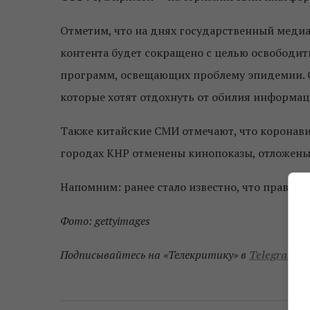
Отметим, что на днях государственный медиа
контента будет сокращено с целью освободи
программ, освещающих проблему эпидемии. О
которые хотят отдохнуть от обилия информац
Также китайские СМИ отмечают, что коронави
городах КНР отменены кинопоказы, отложены
Напомним: ранее стало известно, что права н
Фото: gettyimages
Подписывайтесь на «Телекритику» в
Telegram
и