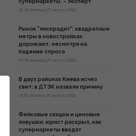
супермаркеты, – эксперт
18:42 пятница, 07 августа 2026
Рынок "лихорадит": квадратные
метры в новостройках
дорожают, несмотря на
падение спроса
18:38 пятница, 07 августа 2026
В двух районах Киева исчез
свет: в ДТЭК назвали причину
18:02 пятница, 07 августа 2026
Фейковые скидки и ценовые
ловушки: юрист раскрыл, как
супермаркеты вводят