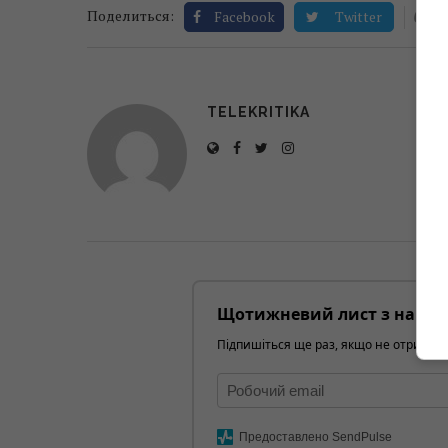
0
Поделиться:
Facebook
Twitter
TELEKRITIKA
Щотижневий лист з найці
Підпишіться ще раз, якщо не отримуєт
Предоставлено SendPulse