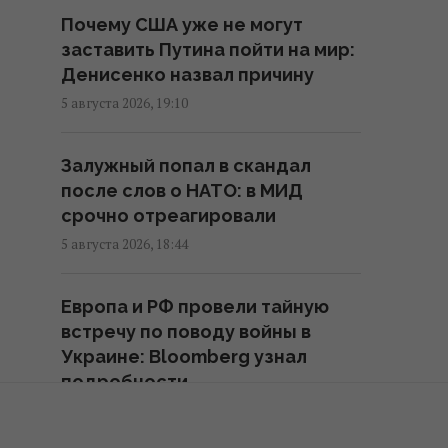
маршруты ряда поездов
Почему США уже не могут
14:14 пятница, 07 августа 2026
заставить Путина пойти на мир:
Денисенко назвал причину
В Украине стремительно
5 августа 2026, 19:10
дорожает аренда: Киев среди
лидеров
Залужный попал в скандал
13:51 пятница, 07 августа 2026
после слов о НАТО: в МИД
срочно отреагировали
В Украине выпустят памятную
5 августа 2026, 18:44
монету в честь Иоанна Павла II
13:15 пятница, 07 августа 2026
Европа и РФ провели тайную
встречу по поводу войны в
Блокировка портов уже
Украине: Bloomberg узнал
привела к остановке работы
подробности
предприятий, – СМИ
5 августа 2026, 12:36
12:53 пятница, 07 августа 2026