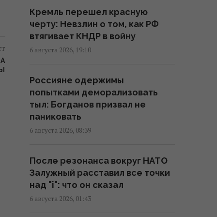
импортировать
Кремль перешел красную
электроэнергию зимой, –
черту: Невзлин о том, как РФ
Центр Разумкова
втягивает КНДР в войну
16:04 пятница, 07 августа 2026
ст
6 августа 2026, 19:10
IA
Нацбанк ужесточил гривню к
МЫ
Россияне одержимы
евро: официальный курс валют
попытками деморализовать
на понедельник
тыл: Богданов призвал не
15:56 пятница, 07 августа 2026
паниковать
6 августа 2026, 08:39
Действительно ли семейная
упаковка выгодна: эксперты
После резонанса вокруг НАТО
раскрыли неочевидный нюанс
Залужный расставил все точки
15:37 пятница, 07 августа 2026
над "i": что он сказал
6 августа 2026, 01:43
"Укрзализныця" меняет