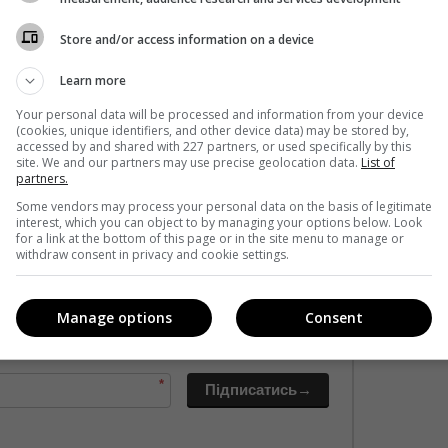
Store and/or access information on a device
Learn more
Your personal data will be processed and information from your device
(cookies, unique identifiers, and other device data) may be stored by,
accessed by and shared with 227 partners, or used specifically by this
site. We and our partners may use precise geolocation data.
List of
partners.
Some vendors may process your personal data on the basis of legitimate
interest, which you can object to by managing your options below. Look
for a link at the bottom of this page or in the site menu to manage or
withdraw consent in privacy and cookie settings.
кавішим. Пишемо з любов'ю
!
Manage options
Consent
е від нас листи
*
Підписатись→