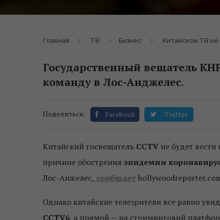
Главная
ТВ
Бизнес
Китайское ТВ не
Государственный вещатель КНР
команду в Лос-Анджелес.
Поделиться:
Facebook
Twitter
Китайский госвещатель
CCTV
не будет вести
причине обострения
эпидемии коронавиру
Лос-Анжелес,
сообщает
hollywoodreporter.co
Однако китайские телезрители все равно увид
CCTV6
, а прямой — на стриминговий платфо