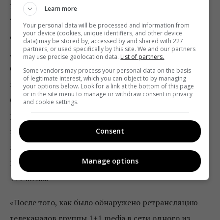
незаконная ретрансляция телеканалов «1+1», «2+2»,
Learn more
ТЕТ, «ПлюсПлюс», «Бигуди» и «УНИАН». Со своей
Your personal data will be processed and information from
your device (cookies, unique identifiers, and other device
стороны, мы решительно настроены довести это
data) may be stored by, accessed by and shared with 227
partners, or used specifically by this site. We and our partners
дело до логического и правомерного завершения, и
may use precise geolocation data.
List of partners.
благодарны сотрудникам Департамента
Some vendors may process your personal data on the basis
of legitimate interest, which you can object to by managing
киберполиции за их вовлеченность и поддержку,
your options below. Look for a link at the bottom of this page
or in the site menu to manage or withdraw consent in privacy
без которых не смогли бы столь эффективно
and cookie settings.
реализовывать стратегию борьбы с пиратством
контента уже столько лет подряд», —
Consent
прокомментировал
Антон Шадчинев
, специалист
Manage options
по защите интеллектуальной собственности группы
1+1 media.
«После того, как было обнаружено ретрансляцию
телеканалов группы 1+1 media в сети одного из