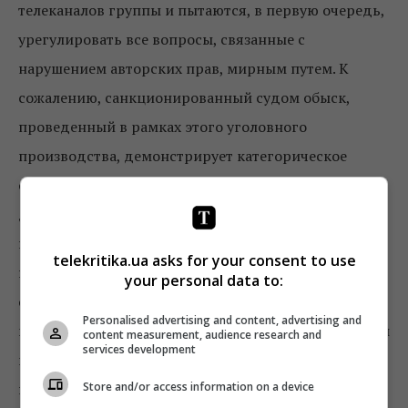
телеканалов группы и пытаются, в первую очередь,
урегулировать все вопросы, связанные с
нарушением авторских прав, мирным путем. К
сожалению, санкционированный судом обыск,
проведенный в рамках этого уголовного
производства, демонстрирует категорическое
отношение нарушителей к ведению любых
диалогов с правообладателями и соблюдения
правил ведения честного бизнеса. В ходе
telekritika.ua asks for your consent to use
проведения следственных действий сотрудники
your personal data to:
следствия и отдела противодействия
Personalised advertising and content, advertising and
киберпреступности в Киевской области обнаружили
content measurement, audience research and
services development
и изъяли две главные станции провайдера, с
Store and/or access information on a device
помощью которых осуществлялся прием и