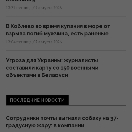
12:31 пятница, 07 августа 2026
В Коблево во время купания в море от
взрыва погиб мужчина, есть раненые
12:04 пятница, 07 августа 2026
Угроза для Украины: журналисты
составили карту со 150 военными
объектами в Беларуси
11:16 пятница, 07 августа 2026
ПОСЛЕДНИЕ НОВОСТИ
Жирная цель: в Крыму уничтожен
российский комплекс за $15 млн (видео)
11:00 пятница, 07 августа 2026
Сотрудники почты выгнали собаку на 37-
градусную жару: в компании