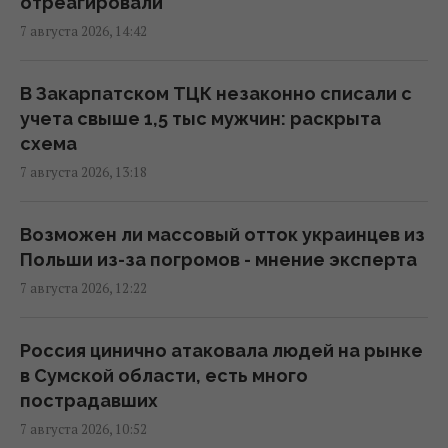
отреагировали
Адвокат поставил под сомнение
7 августа 2026, 14:42
беспристрастность антикоррупционной
вертикали в деле Галущенко
10:59 пятница, 07 августа 2026
В Закарпатском ТЦК незаконно списали с
учета свыше 1,5 тыс мужчин: раскрыта
схема
Угроза – баллистика: можно ли уничтожить
7 августа 2026, 13:18
пусковые установки россиян
10:54 пятница, 07 августа 2026
Возможен ли массовый отток украинцев из
Польши из-за погромов - мнение эксперта
Дроны поразили склад Wildberries в
7 августа 2026, 12:22
Екатеринбурге за 2000 км от границы
(видео)
09:11 пятница, 07 августа 2026
Россия цинично атаковала людей на рынке
в Сумской области, есть много
пострадавших
Россия использует украинских
7 августа 2026, 10:52
военнопленных для формирования боевых