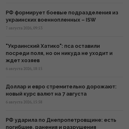
подразделений, - ISW
08:24 пятница, 07 августа 2026
РФ формирует боевые подразделения из
украинских военнопленных – ISW
7 августа 2026, 09:53
Камера в подъезде и во дворе: когда
можно ставить без согласия соседей, а
когда нельзя
"Украинский Хатико": пса оставили
07:50 пятница, 07 августа 2026
посреди поля, но он никуда не уходит и
ждет хозяев
6 августа 2026, 18:15
"Это просто сафари": жители Запорожья
рассказали Reuters об охоте российских
дронов
Доллар и евро стремительно дорожают:
07:46 пятница, 07 августа 2026
новый курс валют на 7 августа
6 августа 2026, 15:58
Июньский оптимизм украинцев улетучился,
перелома в войне нет, – немецкий эксперт
РФ ударила по Днепропетровщине: есть
05:25 пятница, 07 августа 2026
погибшие, ранения и разрушения