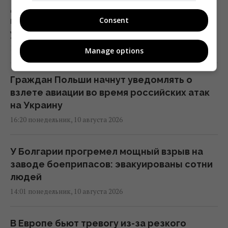
Дрон со взрывчаткой в Лейпциге: СМИ
Consent
пишут о новых деталях инцидента с
украинским самолетом
16:21 понедельник, 10 августа 2026
Manage options
Граждан Польши начнут уведомлять о
взлете авиации во время российских атак
на Украину
16:20 понедельник, 10 августа 2026
У Болгарии прогремел мощный взрыв на
заводе боеприпасов: эвакуированы сотни
людей
14:01 понедельник, 10 августа 2026
В Европе бьют тревогу из-за резкого