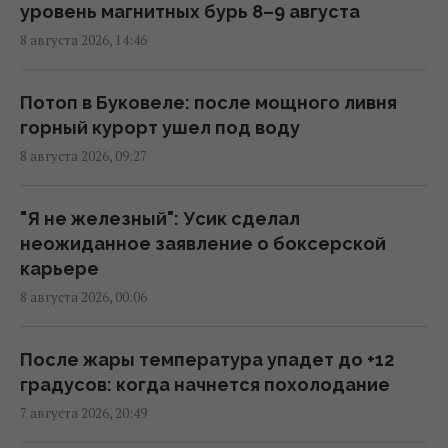
уровень магнитных бурь 8–9 августа
Нападёт ли Путин на НАТО: эксперт
8 августа 2026, 14:46
предсказал, во что это ему обойдётся
01:59 понедельник, 10 августа 2026
Потоп в Буковеле: после мощного ливня
горный курорт ушел под воду
Турция возобновила транзит судов через
8 августа 2026, 09:27
Чёрное море после задержек, –
Bloomberg
"Я не железный": Усик сделал
00:54 понедельник, 10 августа 2026
неожиданное заявление о боксерской
карьере
Взрыв в московском ресторане: СМИ
8 августа 2026, 00:06
получили новые данные о числе погибших
23:32 воскресенье, 09 августа 2026
После жары температура упадет до +12
градусов: когда начнется похолодание
В России заявили о желании пробиться к
7 августа 2026, 20:49
Индийскому океану