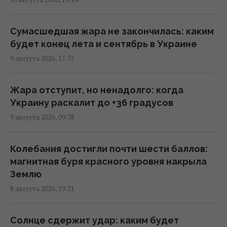
В МИД РФ исключили возможность
Сумасшедшая жара не закончилась: каким
"замораживания" войны в Украине и
будет конец лета и сентябрь в Украине
раскритиковали США
9 августа 2026, 17:37
09:34 понедельник, 10 августа 2026
Жара отступит, но ненадолго: когда
США дают Украине бесплатно только
Украину раскалит до +36 градусов
разведданные: The Atlantic раскрыл
9 августа 2026, 09:38
причину
09:26 понедельник, 10 августа 2026
Колебания достигли почти шести баллов:
магнитная буря красного уровня накрыла
В Перу впервые сообщили о погибших
Землю
гражданах, которые воевали на стороне
8 августа 2026, 19:21
РФ в Украине
07:37 понедельник, 10 августа 2026
Солнце сдержит удар: каким будет