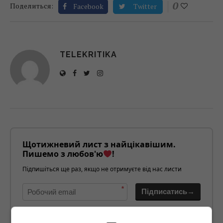
0
Поделиться:
Facebook
Twitter
TELEKRITIKA
Щотижневий лист з найцікавішим.
Пишемо з любов'ю
!
Підпишіться ще раз, якщо не отримуєте від нас листи
*
Підписатись→
Предоставлено SendPulse