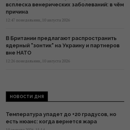
всплеска венерических заболеваний: в чём
причина
12:47 понедельник, 10 августа 2026
В Британии предлагают распространить
ядерный "зонтик" на Украину и партнеров
вне НАТО
12:26 понедельник, 10 августа 2026
Мобилизация в РФ: (не)реальные планы
11:30 понедельник, 10 августа 2026
НОВОСТИ ДНЯ
Британские морские дроны тайно
передавали данные Китаю через камеры,
Температура упадет до +20 градусов, но
– The Telegraph
есть нюанс: когда вернется жара
10:43 понедельник, 10 августа 2026
10 августа 2026, 15:14