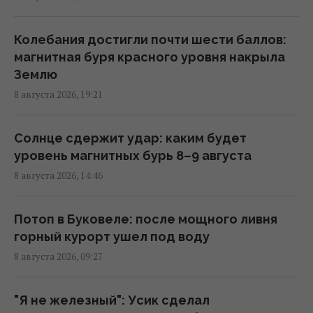
В Болгарии неподалеку от крупного
газопровода взорвался дрон: что известно
Колебания достигли почти шести баллов:
18:34 суббота, 08 августа 2026
магнитная буря красного уровня накрыла
Землю
8 августа 2026, 19:21
Норвежские военные учат ВСУ "духу
викингов" для выживания на фронте, - BI
17:38 суббота, 08 августа 2026
Солнце сдержит удар: каким будет
уровень магнитных бурь 8–9 августа
8 августа 2026, 14:46
Зачем Вучич пригласил Зеленского в гости:
NZZ раскрыл скрытую стратегию Сербии
15:57 суббота, 08 августа 2026
Потоп в Буковеле: после мощного ливня
горный курорт ушел под воду
8 августа 2026, 09:27
Космическая программа России зависит от
Китая: СМИ раскрыли подробности
15:31 суббота, 08 августа 2026
"Я не железный": Усик сделал