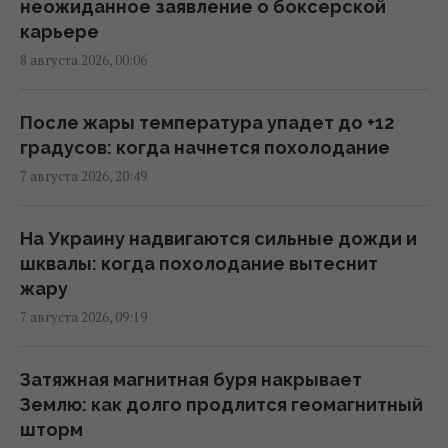
неожиданное заявление о боксерской
карьере
Евросоюз ускорил работу над
8 августа 2026, 00:06
собственным аналогом Starlink
14:54 суббота, 08 августа 2026
После жары температура упадет до +12
градусов: когда начнется похолодание
США внезапно уволили генерала,
7 августа 2026, 20:49
командовавшего войсками в Европе
12:13 суббота, 08 августа 2026
На Украину надвигаются сильные дожди и
шквалы: когда похолодание вытеснит
Главный генерал США ищет выход из
жару
войны в Иране, чтобы не разозлить
7 августа 2026, 09:19
Трампа, - CNN
11:21 суббота, 08 августа 2026
Затяжная магнитная буря накрывает
Землю: как долго продлится геомагнитный
Разведка США связывает с Россией дрон
шторм
со взрывчаткой в аэропорту Лейпцига, –