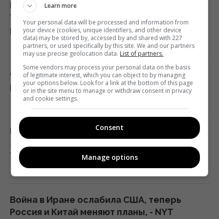
История о том, что "поляки не поставляют
Learn more
Украине МиГи", – неправда: посол
Your personal data will be processed and information from
разъяснил ситуацию
your device (cookies, unique identifiers, and other device
data) may be stored by, accessed by and shared with 227
13:18 воскресенье, 09 августа 2026
partners, or used specifically by this site. We and our partners
may use precise geolocation data.
List of partners.
Some vendors may process your personal data on the basis
Финляндия не будет передавать Украине
of legitimate interest, which you can object to by managing
your options below. Look for a link at the bottom of this page
ракеты Patriot: названа причина
or in the site menu to manage or withdraw consent in privacy
and cookie settings.
10:49 воскресенье, 09 августа 2026
Consent
Рекордные рейтинги и паранойя: Путин
зачищает выборы жестче обычного, - The
Telegraph
Manage options
10:06 воскресенье, 09 августа 2026
Война в Иране ослабила США, теперь
Россия и Китай меняют планы, - NYT