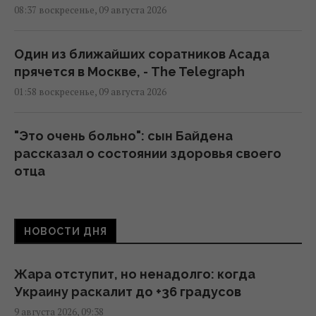
08:37 воскресенье, 09 августа 2026
Один из ближайших соратников Асада
прячется в Москве, - The Telegraph
01:58 воскресенье, 09 августа 2026
"Это очень больно": сын Байдена
рассказал о состоянии здоровья своего
отца
21:15 суббота, 08 августа 2026
НОВОСТИ ДНЯ
В ЕС предложили новую схему
конфискации замороженных активов РФ, –
FAZ
Жара отступит, но ненадолго: когда
19:19 суббота, 08 августа 2026
Украину раскалит до +36 градусов
9 августа 2026, 09:38