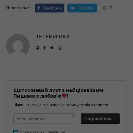
0
Поделиться:
Facebook
Twitter
TELEKRITIKA
Щотижневий лист з найцікавішим.
Пишемо з любов'ю
!
Підпишіться ще раз, якщо не отримуєте від нас листи
*
Підписатись→
Предоставлено SendPulse