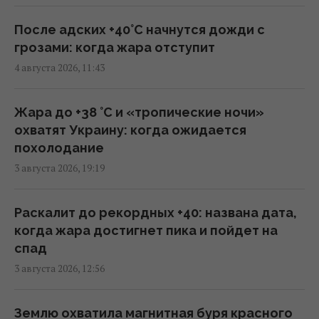
Разведка США помогла Украине
После адских +40°C начнутся дожди с
переломить ход войны, - Politico
грозами: когда жара отступит
06:48 четверг, 06 августа 2026
4 августа 2026, 11:43
Разведывательные отношения между США
Жара до +38 °С и «тропические ночи»
и Украиной значительно улучшились, -
охватят Украину: когда ожидается
Politico
похолодание
01:22 четверг, 06 августа 2026
3 августа 2026, 19:19
Макрон резко отреагировал на новые
Раскалит до рекордных +40: названа дата,
удары РФ по Киеву
когда жара достигнет пика и пойдет на
22:55 среда, 05 августа 2026
спад
3 августа 2026, 12:56
Украина не вступит в НАТО, но это не
поражение для Киева, -
Землю охватила магнитная буря красного