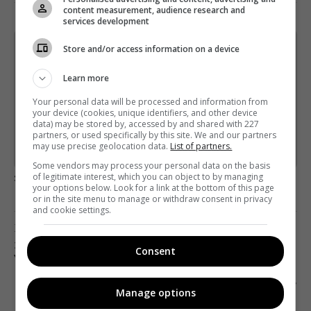
content measurement, audience research and
services development
Store and/or access information on a device
Щотижневий лист з найцікавішим.
Пишемо з любов'ю
!
Learn more
Підпишіться ще раз, якщо не отримуєте від нас листи
Your personal data will be processed and information from
your device (cookies, unique identifiers, and other device
*
Підписатись→
data) may be stored by, accessed by and shared with 227
partners, or used specifically by this site. We and our partners
may use precise geolocation data.
List of partners.
Предоставлено SendPulse
Some vendors may process your personal data on the basis
загрузка...
of legitimate interest, which you can object to by managing
your options below. Look for a link at the bottom of this page
or in the site menu to manage or withdraw consent in privacy
and cookie settings.
Предыдущий пост
ЗАЧЕМ УКРАИНЦАМ ИДТИ НА ФИЛЬМ ОБ
Consent
УПАДКЕ ЕВРОПЫ
Следующий пост
Manage options
КАК СНИМАЛИСЬ «ИГРЫ ПРИКОЛОВ»