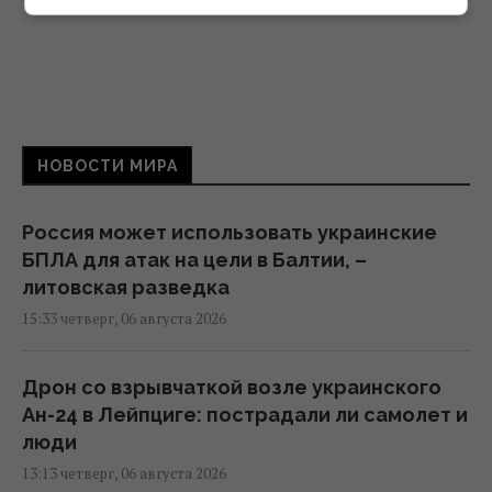
НОВОСТИ МИРА
Россия может использовать украинские
БПЛА для атак на цели в Балтии, –
литовская разведка
15:33 четверг, 06 августа 2026
Дрон со взрывчаткой возле украинского
Ан-24 в Лейпциге: пострадали ли самолет и
люди
13:13 четверг, 06 августа 2026