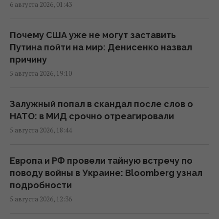
поездов
6 августа 2026, 01:43
14:14 пятница, 07 августа 2026
Почему США уже не могут заставить
В Украине стремительно дорожает
Путина пойти на мир: Денисенко назвал
аренда: Киев среди лидеров
причину
13:51 пятница, 07 августа 2026
5 августа 2026, 19:10
В Украине выпустят памятную монету в
Залужный попал в скандал после слов о
честь Иоанна Павла II
НАТО: в МИД срочно отреагировали
13:15 пятница, 07 августа 2026
5 августа 2026, 18:44
Блокировка портов уже привела к
Европа и РФ провели тайную встречу по
остановке работы предприятий, – СМИ
поводу войны в Украине: Bloomberg узнал
12:53 пятница, 07 августа 2026
подробности
5 августа 2026, 12:36
Цены на медь на пути к новому рекорду: