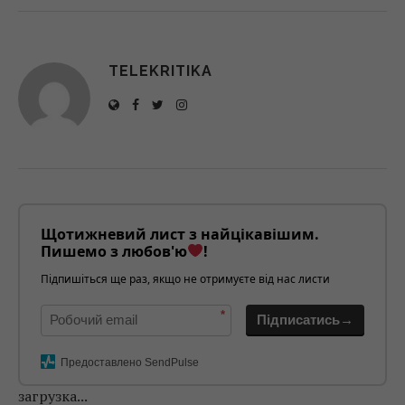
TELEKRITIKA
Щотижневий лист з найцікавішим.
Пишемо з любов'ю
!
Підпишіться ще раз, якщо не отримуєте від нас листи
*
Підписатись→
Предоставлено SendPulse
загрузка...