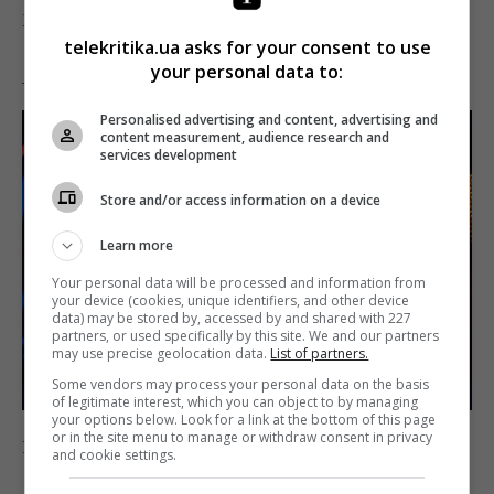
Масик (Дмитрий Голубев): «Камеру убери!»
telekritika.ua asks for your consent to use
your personal data to:
_
Personalised advertising and content, advertising and
content measurement, audience research and
services development
Store and/or access information on a device
Learn more
Your personal data will be processed and information from
your device (cookies, unique identifiers, and other device
data) may be stored by, accessed by and shared with 227
partners, or used specifically by this site. We and our partners
may use precise geolocation data.
List of partners.
Some vendors may process your personal data on the basis
of legitimate interest, which you can object to by managing
your options below. Look for a link at the bottom of this page
or in the site menu to manage or withdraw consent in privacy
Ну согласитесь, красиво же!
and cookie settings.