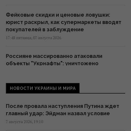
Фейковые скидки и ценовые ловушки:
юрист раскрыл, как супермаркеты вводят
покупателей в заблуждение
17:48 пятница, 07 августа 2026
Россияне массированно атаковали
объекты "Укрнафты": уничтожено
критически важное оборудование
17:27 пятница, 07 августа 2026
НОВОСТИ УКРАИНЫ И МИРА
Украинцев предупредили об обмане на
кассе: что делать, если цена в чеке выше
После провала наступления Путина ждет
ценника
главный удар: Эйдман назвал условие
16:18 пятница, 07 августа 2026
7 августа 2026, 19:10