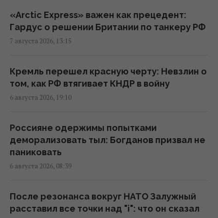
Без пересмотра прайс-кэпов Украине
«Arctic Express» важен как прецедент:
будет сложнее импортировать
Гардус о решении Британии по танкеру РФ
электроэнергию зимой, – Центр Разумкова
7 августа 2026, 13:15
16:04 пятница, 07 августа 2026
Кремль перешел красную черту: Невзлин о
Нацбанк ужесточил гривню к евро:
том, как РФ втягивает КНДР в войну
официальный курс валют на понедельник
6 августа 2026, 19:10
15:56 пятница, 07 августа 2026
Россияне одержимы попытками
Действительно ли семейная упаковка
деморализовать тыл: Богданов призвал не
выгодна: эксперты раскрыли неочевидный
паниковать
нюанс
6 августа 2026, 08:39
15:37 пятница, 07 августа 2026
После резонанса вокруг НАТО Залужный
"Укрзализныця" меняет маршруты ряда
расставил все точки над "i": что он сказал