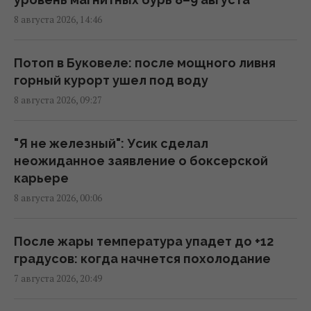
Bloomberg
8 августа 2026, 14:46
00:54 понедельник, 10 августа 2026
Потоп в Буковеле: после мощного ливня
Взрыв в московском ресторане: СМИ
горный курорт ушел под воду
получили новые данные о числе погибших
8 августа 2026, 09:27
23:32 воскресенье, 09 августа 2026
"Я не железный": Усик сделал
В России заявили о желании пробиться к
неожиданное заявление о боксерской
Индийскому океану
карьере
23:02 воскресенье, 09 августа 2026
8 августа 2026, 00:06
Трамп был готов завершить войну против
После жары температура упадет до +12
Ирана без подписания ядерного
градусов: когда начнется похолодание
соглашения, - WSJ
7 августа 2026, 20:49
21:47 воскресенье, 09 августа 2026