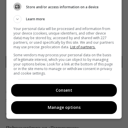
Store and/or access information on a device
Learn more
Your personal data will be processed and information from
your device (cookies, unique identifiers, and other device
data) may be stored by, accessed by and shared with 227
partners, or used specifically by this site. We and our partners
may use precise geolocation data.
List of partners.
Some vendors may process your personal data on the basis
of legitimate interest, which you can object to by managing
Инфографика Fohr
your options below. Look for a link at the bottom of this page
or in the site menu to manage or withdraw consent in privacy
and cookie settings.
Напомним, что недавно в Украине был
анонсирован запуск
платформы для бизнес-
Consent
знакомств
Merezha
.
Manage options
Фото: unsplash.com
Подписывайтесь на «Телекритику»