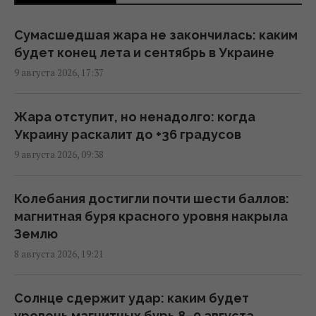
США предоставляют Украине бесплатно
только разведданные: The Atlantic назвал
Сумасшедшая жара не закончилась: каким
причины
будет конец лета и сентябрь в Украине
09:26 понедельник, 10 августа 2026
9 августа 2026, 17:37
В Перу впервые сообщили о погибших
Жара отступит, но ненадолго: когда
гражданах, которые воевали на стороне
Украину раскалит до +36 градусов
РФ в Украине
9 августа 2026, 09:38
07:37 понедельник, 10 августа 2026
Колебания достигли почти шести баллов:
Нападёт ли Путин на НАТО: эксперт
магнитная буря красного уровня накрыла
предсказал, во что это ему обойдётся
Землю
01:59 понедельник, 10 августа 2026
8 августа 2026, 19:21
Турция возобновила транзит судов через
Солнце сдержит удар: каким будет
Чёрное море после задержек, –
уровень магнитных бурь 8–9 августа