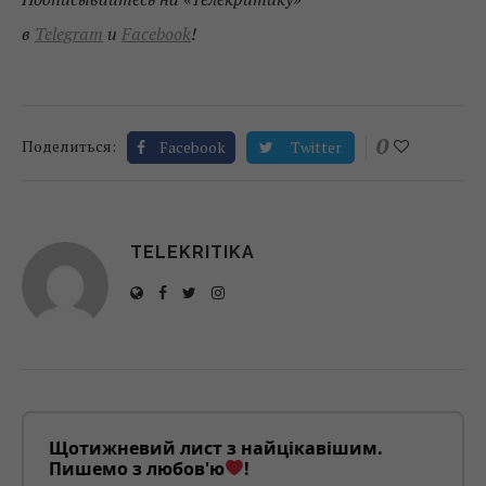
в
Telegram
и
Facebook
!
0
Поделиться:
Facebook
Twitter
TELEKRITIKA
Щотижневий лист з найцікавішим.
Пишемо з любов'ю
!