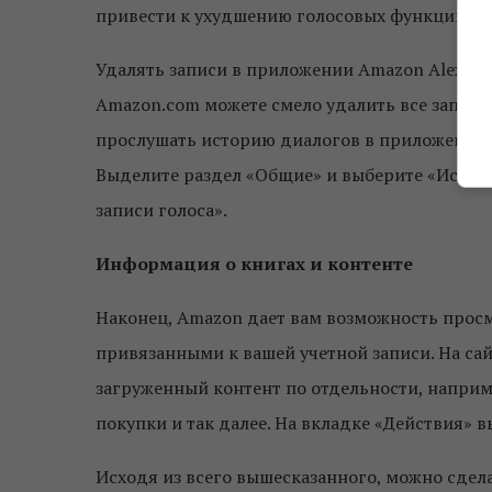
привести к ухудшению голосовых функций по
Удалять записи в приложении Amazon Alexa в 
Amazon.com можете смело удалить все записи
прослушать историю диалогов в приложении A
Выделите раздел «Общие» и выберите «Истори
записи голоса».
Информация о книгах и контенте
Наконец, Amazon дает вам возможность просм
привязанными к вашей учетной записи. На са
загруженный контент по отдельности, наприм
покупки и так далее. На вкладке «Действия» в
Исходя из всего вышесказанного, можно сдела