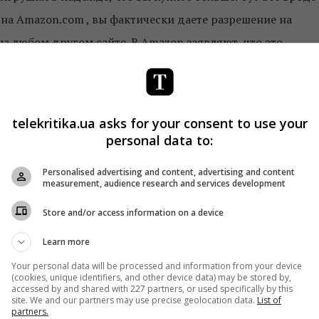
 на Amazon.com , вы фактически даете разрешение на
а любом другом сайте. В Amazon заявляют, что это
сайтов, на которых компания предоставляет рекламу или
telekritika.ua asks for your consent to use your
чить таргетинг, основанный на персонализированных
personal data to:
Не персонализировать рекламу от Amazon для этого
Personalised advertising and content, advertising and content
measurement, audience research and services development
Store and/or access information on a device
 определенную песню, рассказать о погоде или о том,
Learn more
можете прослушивать свои голосовые запросы снова и
Your personal data will be processed and information from your device
(cookies, unique identifiers, and other device data) may be stored by,
и, связанные с вашим аккаунтом, для повышения точности
accessed by and shared with 227 partners, or used specifically by this
site. We and our partners may use precise geolocation data.
List of
улучшения услуг. Если вы удалите эти записи, это может
partners.