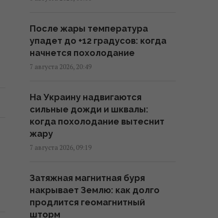
Космическая программа России
ь
зависит от Китая: СМИ
После жары температура
раскрыли подробности
упадет до +12 градусов: когда
15:31 суббота, 08 августа 2026
начнется похолодание
7 августа 2026, 20:49
Евросоюз ускорил работу над
собственным аналогом Starlink
На Украину надвигаются
14:54 суббота, 08 августа 2026
сильные дожди и шквалы:
когда похолодание вытеснит
США внезапно уволили
жару
генерала, командовавшего
7 августа 2026, 09:19
войсками в Европе
12:13 суббота, 08 августа 2026
Затяжная магнитная буря
накрывает Землю: как долго
Главный генерал США ищет
продлится геомагнитный
выход из войны в Иране, чтобы
шторм