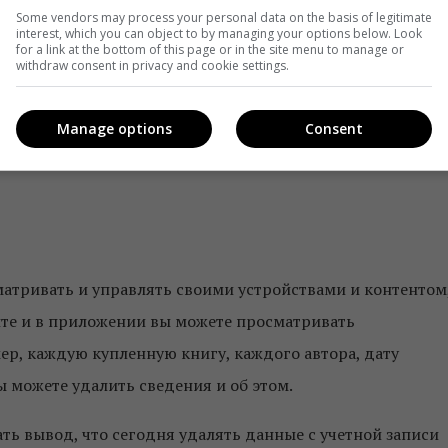
мощника, говорят представители компании.
Some vendors may process your personal data on the basis of legitimate
interest, which you can object to by managing your options below. Look
for a link at the bottom of this page or in the site menu to manage or
принципе можно, но только по одной. А вот на веб-сайте
withdraw consent in privacy and cookie settings.
 одним махом, но без их прослушивания. Чтобы
lexa, перейдите в меню и выберите «Настройки».
Manage options
Consent
я». Чтобы удалить отдельные записи, выберите «Удалить
атривать и управлять своими устройствами и контентом
йте и в приложении вы можете просматривать
ер, каждую купленную книгу, каждого автора, дату
ы можете удалить сведения и об этом.
ть вывод, что сегодня удалять данные с учетной записи