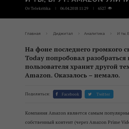
От
Telekritika
06.04.2018 11:29
6527
Главная
Диджитал
Аналитика
И ты,
На фоне последнего громкого с
Today попробовал разобраться 
пользователя хранит другой те
Amazon. Оказалось – немало.
Поделиться:
Facebook
Twitter
Компания Amazon является самым популярным
собственный контент (через Amazon Prime Vide