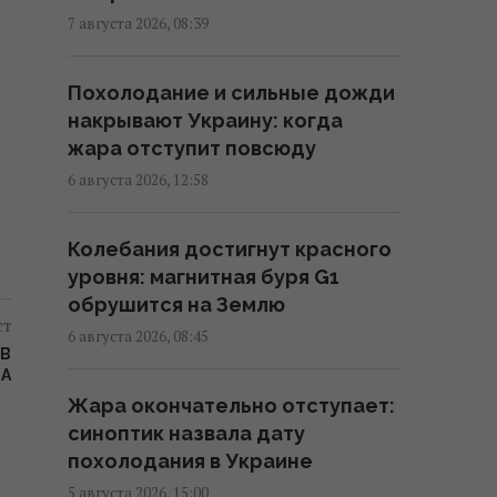
не разозлить Трампа, - CNN
7 августа 2026, 08:39
11:21 суббота, 08 августа 2026
Похолодание и сильные дожди
Разведка США связывает с
накрывают Украину: когда
Россией дрон со взрывчаткой в
жара отступит повсюду
аэропорту Лейпцига, – WSJ
6 августа 2026, 12:58
09:59 суббота, 08 августа 2026
Колебания достигнут красного
"Смело и мужественно": СМИ
уровня: магнитная буря G1
раскрыли, кто спас украинский
обрушится на Землю
ст
самолет от дрона в Лейпциге
6 августа 2026, 08:45
 В
08:59 суббота, 08 августа 2026
ТА
Жара окончательно отступает:
Трамп неохотно усиливает
синоптик назвала дату
давление на РФ, но
похолодания в Украине
законопроект Грэма заставит
5 августа 2026, 15:00