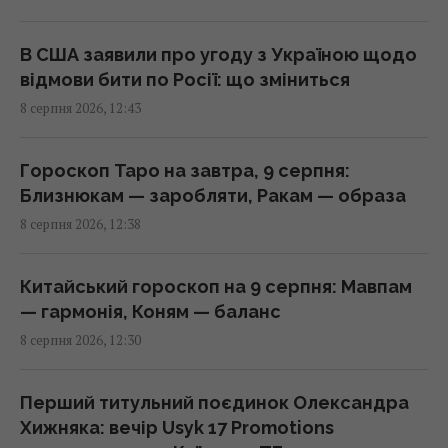
Усього 6 штук на день: вчені назвали
сухофрукт, який може здивувати своєю
В США заявили про угоду з Україною щодо
користю
відмови бити по Росії: що зміниться
12:42 субота, 08 серпня 2026
8 серпня 2026, 12:43
Ротару не змирилася з пенсією у 6 тисяч
Гороскоп Таро на завтра, 9 серпня:
гривень і пішла в суд
Близнюкам — заробляти, Ракам — образа
12:27 субота, 08 серпня 2026
8 серпня 2026, 12:38
У Кіровоградській області розбився
Китайський гороскоп на 9 серпня: Мавпам
бойовий вертоліт: що відомо
— гармонія, Коням — баланс
12:17 субота, 08 серпня 2026
8 серпня 2026, 12:30
США раптово звільнили генерала, що
Перший титульний поєдинок Олександра
командував військами у Європі
Хижняка: вечір Usyk 17 Promotions