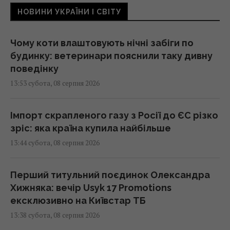
НОВИНИ УКРАЇНИ І СВІТУ
Чому коти влаштовують нічні забіги по
будинку: ветеринари пояснили таку дивну
поведінку
13:53 субота, 08 серпня 2026
Імпорт скрапленого газу з Росії до ЄС різко
зріс: яка країна купила найбільше
13:44 субота, 08 серпня 2026
Перший титульний поєдинок Олександра
Хижняка: вечір Usyk 17 Promotions
ексклюзивно на Київстар ТБ
13:38 субота, 08 серпня 2026