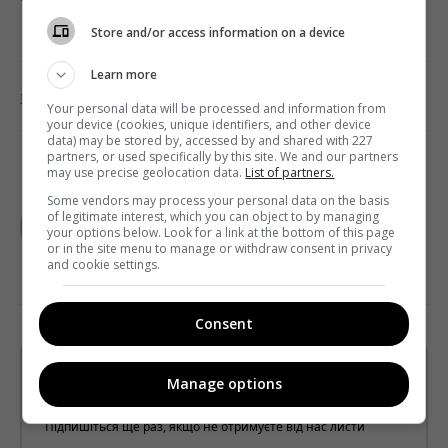
Store and/or access information on a device
Learn more
0
Поділитись:
Facebook
Twitter
Your personal data will be processed and information from
your device (cookies, unique identifiers, and other device
data) may be stored by, accessed by and shared with 227
partners, or used specifically by this site. We and our partners
may use precise geolocation data.
List of partners.
TELEKRITIKA
Some vendors may process your personal data on the basis
of legitimate interest, which you can object to by managing
your options below. Look for a link at the bottom of this page
or in the site menu to manage or withdraw consent in privacy
and cookie settings.
Consent
Щотижневий лист з найцікавішим.
Manage options
Пишемо з любов'ю
!
Підпишіться ще раз, якщо не отримуєте від нас листи