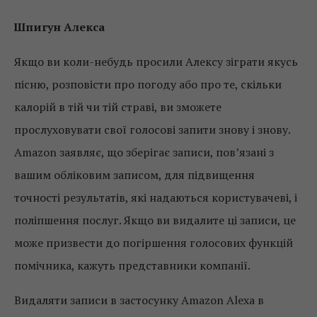
Шпигун Алекса
Якщо ви коли-небудь просили Алексу зіграти якусь
пісню, розповісти про погоду або про те, скільки
калорій в тій чи тій страві, ви зможете
прослуховувати свої голосові запити знову і знову.
Amazon заявляє, що зберігає записи, пов’язані з
вашим обліковим записом, для підвищення
точності результатів, які надаються користувачеві, і
поліпшення послуг. Якщо ви видалите ці записи, це
може призвести до погіршення голосових функцій
помічника, кажуть представники компанії.
Видаляти записи в застосунку Amazon Alexa в