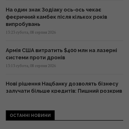
На один знак Зодіаку ось-ось чекає
феєричний камбек після кількох років
випробувань
13:23 субота, 08 серпня 2026
Армія США витратить $400 млн на лазерні
системи проти дронів
13:13 субота, 08 серпня 2026
Нові рішення Нацбанку дозволять бізнесу
залучати більше кредитів: Пишний розкрив
деталі
13:12 субота, 08 серпня 2026
ОСТАННІ НОВИНИ
Денисенко зізналася, чому насправді