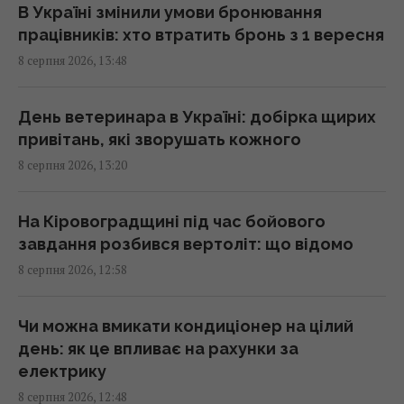
поспішає вийти заміж
В Україні змінили умови бронювання
13:06 субота, 08 серпня 2026
працівників: хто втратить бронь з 1 вересня
8 серпня 2026, 13:48
Обробка вхідних дверей оцтом: досвідчені
господині розповіли, для чого це потрібно
День ветеринара в Україні: добірка щирих
13:00 субота, 08 серпня 2026
привітань, які зворушать кожного
8 серпня 2026, 13:20
Цінують за надійність та довговічність:
названо найпопулярнішого автовиробника
На Кіровоградщині під час бойового
у світі
завдання розбився вертоліт: що відомо
12:51 субота, 08 серпня 2026
8 серпня 2026, 12:58
Ви неправильно заряджаєте смартфон: 6
Чи можна вмикати кондиціонер на цілий
популярних міфів, які давно розвінчали
день: як це впливає на рахунки за
12:50 субота, 08 серпня 2026
електрику
8 серпня 2026, 12:48