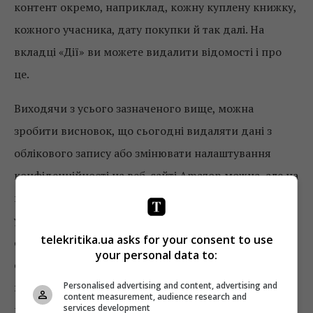
контент окремо, наприклад, кожну куплену книжку,
кожного учасника, дату покупки й так далі. На
вкладці «Дії» ви можете видалити відомості і про
це.
Виходячи з усього зазначеного вище, можна
зробити висновок, що сьогодні видаляти дані з
облікового запису або змінювати налаштування
конфіденційності на веб-сайті Amazon можна, але на
це доведеться витратити час. На жаль, елементи
управління конфіденційністю розміщені не в
telekritika.ua asks for your consent to use
одному місці або в одній вкладці, а розкидані по
your personal data to:
сайту. Однак загалом керувати завантаженням або
Personalised advertising and content, advertising and
видаленням усього вашого контента на Amazon
content measurement, audience research and
services development
набагато легше, ніж у тому ж Facebook.