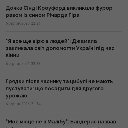
"Стародавній" римський театр, популярний
Дочка Сінді Кроуфорд викликала фурор
серед туристів, виявився підробкою
разом із сином Річарда Гіра
20:49 четвер, 06 серпня 2026
6 серпня 2026, 22:24
Ці знаки на долоні є не у всіх: що вони
"Я все ще вірю в людей": Джамала
означають
закликала світ допомогти Україні під час
20:45 четвер, 06 серпня 2026
війни
6 серпня 2026, 22:22
Дістатися "нуля" стає майже неможливим
завданням, - Business Insider
Грядки після часнику та цибулі не мають
20:18 четвер, 06 серпня 2026
пустувати: що посадити для другого
урожаю
Після скандалу у Федерації футболу
6 серпня 2026, 21:54
Інфантіно зберіг посаду, хоча Європа йому
не вірить
"Моє місце не в Малібу": Бандерас назвав
20:11 четвер, 06 серпня 2026