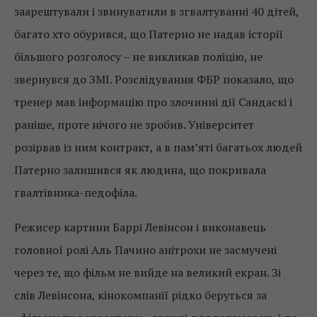
заарештували і звинуватили в згвалтуванні 40 дітей,
багато хто обурився, що Патерно не надав історії
більшого розголосу – не викликав поліцію, не
звернувся до ЗМІ. Розслідування ФБР показало, що
тренер мав інформацію про злочинні дії Сандаскі і
раніше, проте нічого не зробив. Університет
розірвав із ним контракт, а в пам’яті багатьох людей
Патерно залишився як людина, що покривала
ґвалтівника-педофіла.
Режисер картини Баррі Левінсон і виконавець
головної ролі Аль Пачино анітрохи не засмучені
через те, що фільм не вийде на великий екран. Зі
слів Левінсона, кінокомпанії рідко беруться за