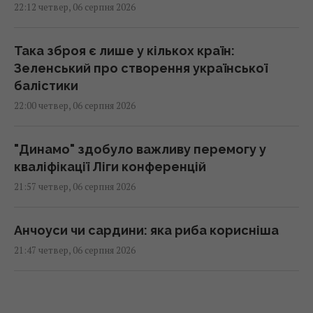
22:12 четвер, 06 серпня 2026
Така зброя є лише у кількох країн:
Зеленський про створення української
балістики
22:00 четвер, 06 серпня 2026
"Динамо" здобуло важливу перемогу у
кваліфікації Ліги конференцій
21:57 четвер, 06 серпня 2026
Анчоуси чи сардини: яка риба корисніша
21:47 четвер, 06 серпня 2026
В Україну може потрапити антидронова
ракета CM-70 з Канади, - ЗМІ