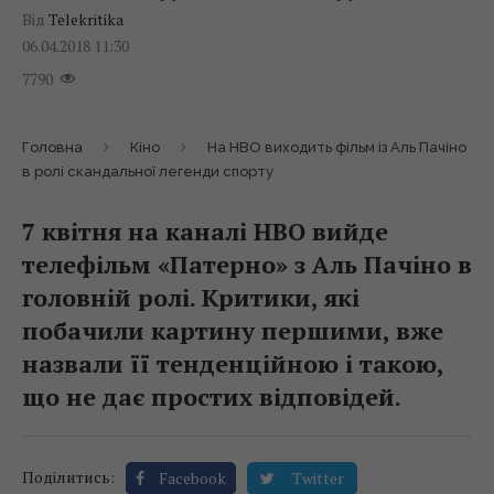
Від
Telekritika
06.04.2018 11:30
7790
Головна
Кіно
На HBO виходить фільм із Аль Пачіно
в ролі скандальної легенди спорту
7 квітня на каналі HBO вийде
телефільм «Патерно» з Аль Пачіно в
головній ролі. Критики, які
побачили картину першими, вже
назвали її тенденційною і такою,
що не дає простих відповідей.
Поділитись:
Facebook
Twitter