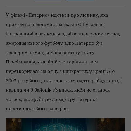
У фільмі «Патерно» йдеться про людину, яка
практично невідома за межами США, але на
батьківщині вважається однією з головних легенд
американського футболу. Джо Патерно був
тренером команди Університету штату
Пенсільванія, яка під його керівництвом
перетворилася на одну з найкращих у країні. До
2002 року його доля здавалася надто райдужною, і
навряд чи б байопік з’явився, якби не сталося
чогось, що зруйнувало кар’єру Патерно і
перетворило його на парію.