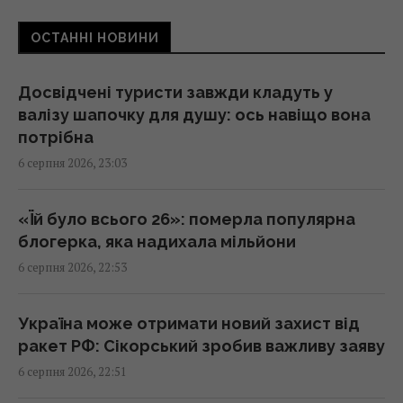
21:42 четвер, 06 серпня 2026
ОСТАННІ НОВИНИ
Чим Україна може знищувати "Іскандери":
Досвідчені туристи завжди кладуть у
експерти назвали єдиний реальний варіант
валізу шапочку для душу: ось навіщо вона
21:24 четвер, 06 серпня 2026
потрібна
6 серпня 2026, 23:03
Частина ракети SpaceX розбилася об
Місяць: вчені розповіли про побачене в
«Їй було всього 26»: померла популярна
телескоп
блогерка, яка надихала мільйони
20:58 четвер, 06 серпня 2026
6 серпня 2026, 22:53
Китай оточив пустелю деревами: через
Україна може отримати новий захист від
роки вона почала поглинати більше CO₂
ракет РФ: Сікорський зробив важливу заяву
20:52 четвер, 06 серпня 2026
6 серпня 2026, 22:51