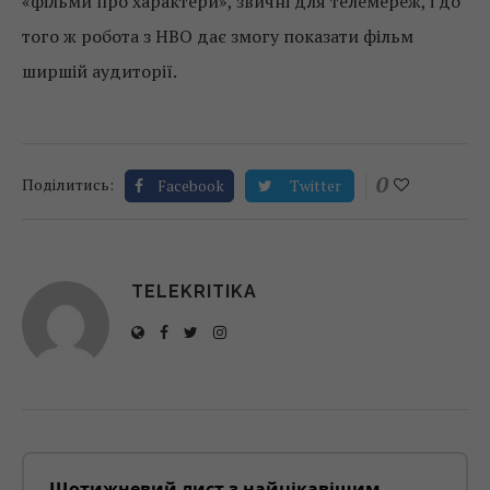
«фільми про характери», звичні для телемереж, і до
того ж робота з HBO дає змогу показати фільм
ширшій аудиторії.
0
Поділитись:
Facebook
Twitter
TELEKRITIKA
Щотижневий лист з найцікавішим.