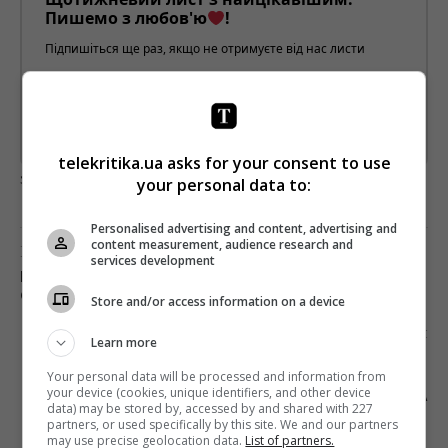
Пишемо з любов'ю
!
Підпишіться ще раз, якщо не отримуєте від нас листи
*
Підписатись→
Предоставлено SendPulse
telekritika.ua asks for your consent to use
загрузка...
your personal data to:
Personalised advertising and content, advertising and
content measurement, audience research and
Попередня стаття
services development
І ТИ, БРУТ: AMAZON ВИКРИЛИ НА ЗБОРІ
ОСОБИСТИХ ДАНИХ КОРИСТУВАЧІВ
Store and/or access information on a device
Наступна стаття
Learn more
«П`ЯТИХВИЛИННА ВАКХАНАЛІЯ»:
Your personal data will be processed and information from
ШАНУВАЛЬНИКИ В ЗАХВАТІ ВІД
your device (cookies, unique identifiers, and other device
АФРИКАНСЬКОГО КЛІПУ ІВАНА ДОРНА
data) may be stored by, accessed by and shared with 227
partners, or used specifically by this site. We and our partners
may use precise geolocation data.
List of partners.