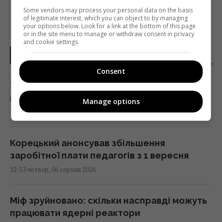
Some vendors may process your personal data on the basis
of legitimate interest, which you can object to by managing
your options below. Look for a link at the bottom of this page
or in the site menu to manage or withdraw consent in privacy
and cookie settings.
НОВИНИ УКРАЇНИ І СВІТУ
Consent
Україна ставить Путіна на передвиборчий
годинник, - Newsweek
Manage options
23:07 четвер, 06 серпня 2026
Корецький анонсував збільшення
заробітної плати педагогів з 1 вересня
22:53 четвер, 06 серпня 2026
Міф зруйновано: скільки насправді можуть
працювати ядерні реактори