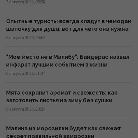
7 августа 2026, 03:58
Анчоусы или сардины: какая рыба
полезнее
21:47 четверг, 06 августа 2026
Опытные туристы всегда кладут в чемодан
шапочку для душа: вот для чего она нужна
6 августа 2026, 23:03
Китай окружил пустыню деревьями: спустя
несколько лет она начала поглощать
больше CO₂
"Мое место не в Малибу": Бандерас назвал
20:52 четверг, 06 августа 2026
инфаркт лучшим событием в жизни
6 августа 2026, 21:47
"Древний" римский театр, популярный
чреди туристов, оказался подделкой
Мята сохранит аромат и свежесть: как
20:49 четверг, 06 августа 2026
заготовить листья на зиму без сушки
6 августа 2026, 20:24
Никитюк с годовалым сыном укатила на
отдых в горы и нарвалась на хейт
Малина из морозилки будет как свежая:
19:57 четверг, 06 августа 2026
секрет правильной заморозки