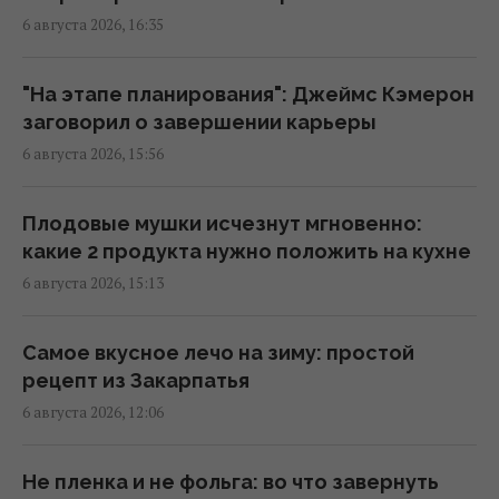
6 августа 2026, 16:35
Песня, которая вдохновляет: как
определить по дате рождения
"На этапе планирования": Джеймс Кэмерон
19:54 четверг, 06 августа 2026
заговорил о завершении карьеры
6 августа 2026, 15:56
Встреча с "ведьмой" изменила все: звезда
2000-х впервые раскрыла, почему исчезла
Плодовые мушки исчезнут мгновенно:
со сцены
какие 2 продукта нужно положить на кухне
18:42 четверг, 06 августа 2026
6 августа 2026, 15:13
Не Кировоград и не Елисаветград: как
Самое вкусное лечо на зиму: простой
назывался Кропивницкий изначально
рецепт из Закарпатья
17:15 четверг, 06 августа 2026
6 августа 2026, 12:06
В Италии из-за жары популярные
Не пленка и не фольга: во что завернуть