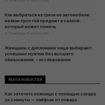
02:26 пятница, 07 августа 2026
Как выбраться из грязи на автомобиле:
назван простой предмет в салоне,
который может помочь
01:23 пятница, 07 августа 2026
Женщины с дипломами чаще выбирают
успешных мужчин без высшего
образования, – исследование
23:24 четверг, 06 августа 2026
ЛЕНТА НОВОСТЕЙ
Миф развенчан: сколько на самом деле
могут работать ядерные реакторы
22:12 четверг, 06 августа 2026
Как заточить ножницы с помощью сахара
за 2 минуты — лайфхак от повара