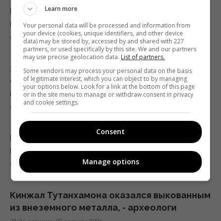
Learn more
Влияет ли глобальное потепление на
погоду в пустыне: что говорят учёные
Your personal data will be processed and information from
your device (cookies, unique identifiers, and other device
06:37 пятница, 07 августа 2026
data) may be stored by, accessed by and shared with 227
partners, or used specifically by this site. We and our partners
may use precise geolocation data.
List of partners.
214 миллионов лет назад астероид
Some vendors may process your personal data on the basis
of legitimate interest, which you can object to by managing
оставил в Канаде "глаз", видимый из
your options below. Look for a link at the bottom of this page
космоса
or in the site menu to manage or withdraw consent in privacy
and cookie settings.
04:31 пятница, 07 августа 2026
Consent
В чем польза грецких орехов для сердца,
мозга и укрепления иммунитета
Manage options
03:28 пятница, 07 августа 2026
Кинжал Тутанхамона оказался выкованным
из внеземного металла, - археологи