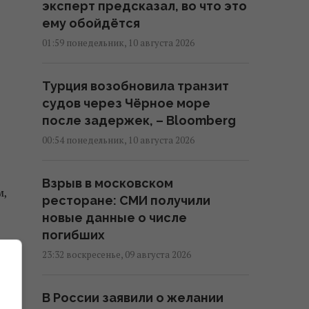
эксперт предсказал, во что это
ему обойдётся
01:59 понедельник, 10 августа 2026
Турция возобновила транзит
судов через Чёрное море
после задержек, – Bloomberg
00:54 понедельник, 10 августа 2026
Взрыв в московском
м,
ресторане: СМИ получили
новые данные о числе
погибших
в
23:32 воскресенье, 09 августа 2026
В России заявили о желании