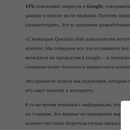
15%
поисковых запросов в
Google
, совершаем
раньше в поиске их не вводили. Поэтому глав
удовлетворить. Это и сподвигло разработчик
«С помощью Question Hub пользователи могут
контент. Мы собираем все эти оставшиеся без
менеджер по продуктам в Google, – и передае
создании более богатого и интересного конте
Это приносит пользу как издателям, которые 
кто ищет контент в интернете.
В то же время появилась информация, что бол
по ссылкам. Это данные исследования марке
количество таких безрезультатных запросов у