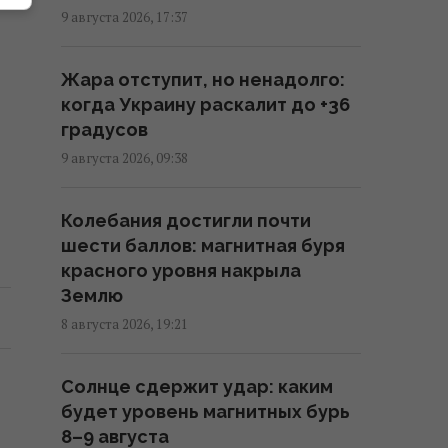
Россия подписала меморандум
9 августа 2026, 17:37
с Сирией касательно будущего
своих баз в стране
Жара отступит, но ненадолго:
19:54 воскресенье, 09 августа 2026
когда Украину раскалит до +36
градусов
В Косово обиделись на Украину
9 августа 2026, 09:38
и сняли украинский флаг
19:25 воскресенье, 09 августа 2026
Колебания достигли почти
шести баллов: магнитная буря
Атаки на Wildberries могут
красного уровня накрыла
создать новые проблемы для
Землю
экономики РФ: в WSJ раскрыли
8 августа 2026, 19:21
подробности
16:36 воскресенье, 09 августа 2026
Солнце сдержит удар: каким
будет уровень магнитных бурь
История о том, что "поляки не
8–9 августа