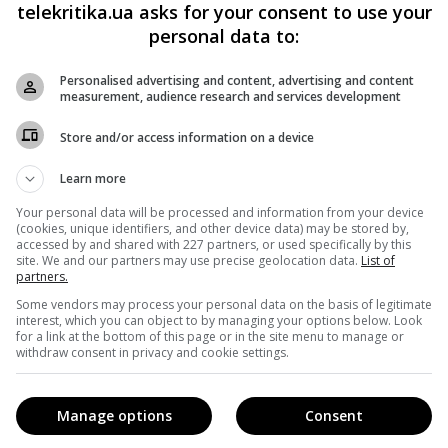
вых запросов в июне в браузерах в США и выяснили, что
telekritika.ua asks for your consent to use your
personal data to:
анчиваются кликами по ссылкам, составило
50,3%
.
Personalised advertising and content, advertising and content
 (включая 5,9% на сайты или сервисы Google), клики по
measurement, audience research and services development
затель для поисковика за последние годы. Количество
Store and/or access information on a device
 (тогда она составляло 43,9%). Количество запросов без
Learn more
и Google составляет 61,9%. Это большой скачок с января
Your personal data will be processed and information from your device
чество кликов по выпадающим результатам упало с 44,9% 
(cookies, unique identifiers, and other device data) may be stored by,
accessed by and shared with 227 partners, or used specifically by this
ло с 3,3% до 11,4%.
site. We and our partners may use precise geolocation data.
List of
partners.
 последние годы Google сконцентрировался на
Some vendors may process your personal data on the basis of legitimate
interest, which you can object to by managing your options below. Look
екламных позициях перед выдачей основных поисковых
for a link at the bottom of this page or in the site menu to manage or
withdraw consent in privacy and cookie settings.
ще всего на подобных отдельных позициях указываются
 безуспешно стремятся попасть в эти первые строчки в
Manage options
Consent