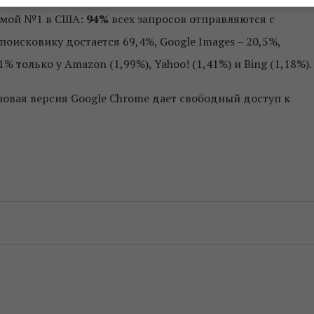
темой №1 в США:
94%
всех запросов отправляются с
оисковику достается 69,4%, Google Images – 20,5%,
% только у Amazon (1,99%), Yahoo! (1,41%) и Bing (1,18%).
 новая версия Google Chrome дает свободный доступ к