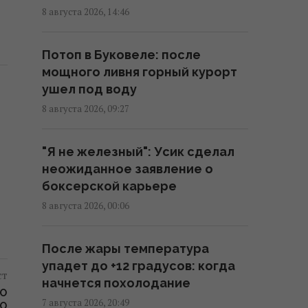
поставляют Украине МиГи", –
8 августа 2026, 14:46
неправда: посол разъяснил
ситуацию
Потоп в Буковеле: после
13:18 воскресенье, 09 августа 2026
мощного ливня горный курорт
ушел под воду
Финляндия не будет
8 августа 2026, 09:27
передавать Украине ракеты
Patriot: названа причина
"Я не железный": Усик сделал
10:49 воскресенье, 09 августа 2026
неожиданное заявление о
боксерской карьере
Рекордные рейтинги и
8 августа 2026, 00:06
паранойя: Путин зачищает
выборы жестче обычного, - The
После жары температура
Telegraph
упадет до +12 градусов: когда
10:06 воскресенье, 09 августа 2026
ст
начнется похолодание
НО
7 августа 2026, 20:49
ГО