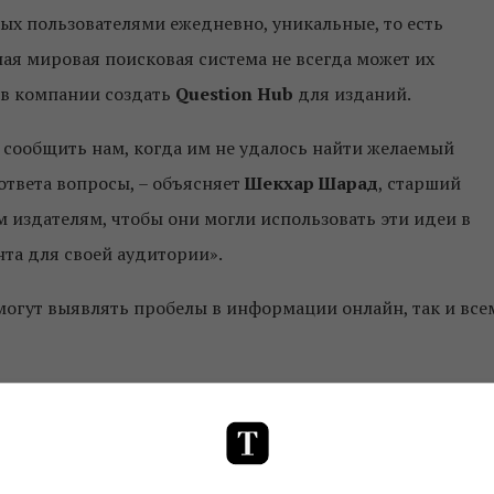
ых пользователями ежедневно, уникальные, то есть
ная мировая поисковая система не всегда может их
ов компании создать
Question Hub
для изданий.
 сообщить нам, когда им не удалось найти желаемый
 ответа вопросы, – объясняет
Шекхар Шарад
, старший
м издателям, чтобы они могли использовать эти идеи в
нта для своей аудитории».
могут выявлять пробелы в информации онлайн, так и все
ьшинство запросов в Google заканчиваются без переходо
тинговой аналитической фирмы
Jumpshot
. Причем
величивалось с 2016 года и продолжает рости.