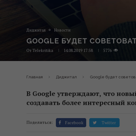
Диджитал
Новости
GOOGLE БУДЕТ СОВЕТОВАТ
От
Telekritika
14.08.2019 17:58
5776
Главная
Диджитал
Google будет советова
В Google утверждают, что новы
создавать более интересный ко
Поделиться:
Facebook
Twitter