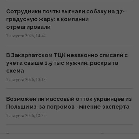
Сотрудники почты выгнали собаку на 37-
В уголовном деле рынка "Столичный"
градусную жару: в компании
материалами стали сообщения о
отреагировали
поддержке ВСУ, - СМИ
7 августа 2026, 14:42
16:06 пятница, 07 августа 2026
В Закарпатском ТЦК незаконно списали с
В июне – 30 бомб, в июле – более 50: в ОВА
учета свыше 1,5 тыс мужчин: раскрыта
заявили об усилении авиаударов по Сумам
схема
16:04 пятница, 07 августа 2026
7 августа 2026, 13:18
Киборга Оловаренко уже шестой год
Возможен ли массовый отток украинцев из
судят из-за конфликта с агитаторами
Польши из-за погромов - мнение эксперта
Шария, – Аронец
7 августа 2026, 12:22
15:51 пятница, 07 августа 2026
Россия цинично атаковала людей на рынке