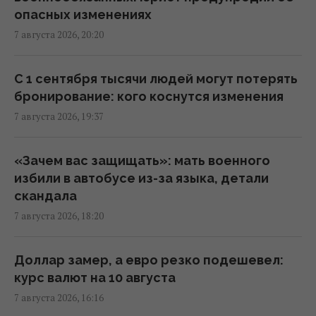
визитом в Сербию: названа дата
опасных изменениях
17:18 пятница, 07 августа 2026
7 августа 2026, 20:20
Россия ударила по футбольному стадиону
С 1 сентября тысячи людей могут потерять
"Черноморец" в Одессе, есть раненые
бронирование: кого коснутся изменения
(фото, видео)
7 августа 2026, 19:37
16:37 пятница, 07 августа 2026
«Зачем вас защищать»: мать военного
Дроны уже полдня атакуют Крым: ГУР
избили в автобусе из-за языка, детали
провел "морской парад" в Ялте
скандала
16:31 пятница, 07 августа 2026
7 августа 2026, 18:20
"Будет волна банкротства": разгром
Доллар замер, а евро резко подешевел:
складов Wildberries больно бьет по РФ, -
курс валют на 10 августа
Die Welt
7 августа 2026, 16:16
16:22 пятница, 07 августа 2026