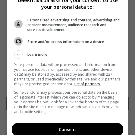
telekritika.ua asks for your consent to use
your personal data to:
Personalised advertising and content, advertising and
content measurement, audience research and
services development
Store and/or access information on a device
Learn more
Your personal data will be processed and information from
your device (cookies, unique identifiers, and other device
data) may be stored by, accessed by and shared with 227
partners, or used specifically by this site. We and our partners
may use precise geolocation data.
List of partners.
Some vendors may process your personal data on the basis
of legitimate interest, which you can object to by managing
your options below. Look for a link at the bottom of this page
Леонардо Ди Каприо. Фото: Instagram
or in the site menu to manage or withdraw consent in privacy
and cookie settings.
49-летний Джей Филден находился на посту
Consent
главреда издания три года – с мая 2016-го. Он