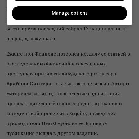
заменил на этом посту
Дэвида Грейнджера
,
Manage options
который возглавлял журнал на протяжении 19 лет.
За это время последний собрал 17 национальных
наград для журнала.
Esquire при Филдене потерпел неудачу со статьей о
расследовании обвинений в сексуальных
проступках против голливудского режиссера
Брайана Сингера
– статья так и не вышла. Авторы
материала заявили, что в течение года история
прошла тщательный процесс редактирования и
юридической проверки в Esquire, прежде чем
руководители Hearst «убили» ее. В январе
публикация вышла в другом издании.