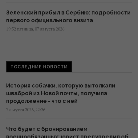
Зеленский прибыл в Сербию: подробности
первого официального визита
19:52 пятница, 07 августа 2026
Дипломатическое контрнаступление
Украины на Вашингтон захлебнулось, – The
Atlantic
ПОСЛЕДНИЕ НОВОСТИ
19:23 пятница, 07 августа 2026
История собачки, которую вытолкали
База ФСБ, корабли и ЗРК "Бук": Мадяр
шваброй из Новой почты, получила
раскрыл результаты ударов по
продолжение - что с ней
российским целям (видео)
7 августа 2026, 22:36
18:33 пятница, 07 августа 2026
Что будет с бронированием
Зеленский впервые поедет с официальным
военнообязанных: юрист предупредил об