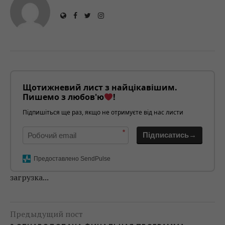
Щотижневий лист з найцікавішим.
Пишемо з любов'ю
!
Підпишіться ще раз, якщо не отримуєте від нас листи
*
Підписатись→
Предоставлено SendPulse
загрузка...
Предыдущий пост