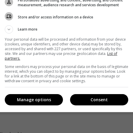
Personalised advertising and content, advertising and content
measurement, audience research and services development
Store and/or access information on a device
Learn more
Your personal data will be processed and information from your device
(cookies, unique identifiers, and other device data) may be stored by,
accessed by and shared with 227 partners, or used specifically by this
site. We and our partners may use precise geolocation data.
List of
ни Diamonds в исполнении пары, которая также
partners.
оекте
Романа Дуды
и
Веры Кекелии
. Аранжировка –
Some vendors may process your personal data on the basis of legitimate
interest, which you can object to by managing your options below. Look
сер промо СТБ.
for a link at the bottom of this page or in the site menu to manage or
withdraw consent in privacy and cookie settings.
Manage options
Consent
ступил
к съемкам сериала
«Слід»
.