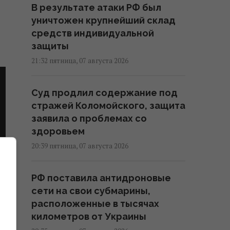
В результате атаки РФ был
уничтожен крупнейший склад
средств индивидуальной
защиты
21:32 пятница, 07 августа 2026
Суд продлил содержание под
стражей Коломойского, защита
заявила о проблемах со
здоровьем
20:39 пятница, 07 августа 2026
РФ поставила антидроновые
сети на свои субмарины,
расположенные в тысячах
километров от Украины