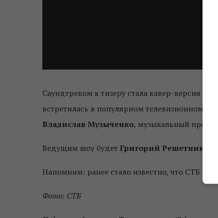
Саундтреком к тизеру стала кавер-версия пес
встретилась в популярном телевизионном пр
Владислав Музыченко
, музыкальный продю
Ведущим шоу будет
Григорий Решетник.
Напомним: ранее стало известно, что СТБ
при
Фото: СТБ