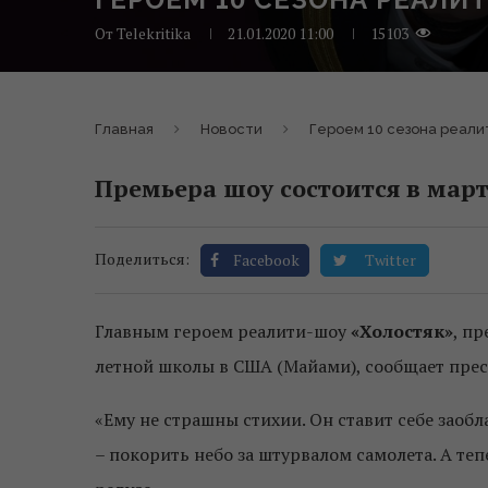
От
Telekritika
21.01.2020 11:00
15103
Главная
Новости
Героем 10 сезона реали
Премьера шоу состоится в марте
Поделиться:
Facebook
Twitter
Главным героем реалити-шоу
«Холостяк»
, п
летной школы в США (Майами), сообщает прес
«Ему не страшны стихии. Он ставит себе заобл
– покорить небо за штурвалом самолета. А теп