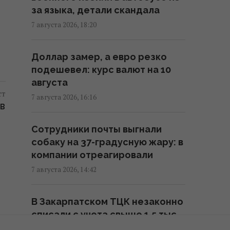
за языка, детали скандала
"Черноморец" в Одессе, есть
раненые (фото, видео)
7 августа 2026, 18:20
16:37 пятница, 07 августа 2026
Доллар замер, а евро резко
подешевел: курс валют на 10
Дроны уже полдня атакуют
августа
Крым: ГУР провел "морской
ст
парад" в Ялте
7 августа 2026, 16:16
ОВ
16:31 пятница, 07 августа 2026
Сотрудники почты выгнали
собаку на 37-градусную жару: в
"Будет волна банкротства":
компании отреагировали
разгром складов Wildberries
больно бьет по РФ, - Die Welt
7 августа 2026, 14:42
16:22 пятница, 07 августа 2026
В Закарпатском ТЦК незаконно
списали с учета свыше 1,5 тыс
В уголовном деле рынка
мужчин: раскрыта схема
"Столичный" материалами