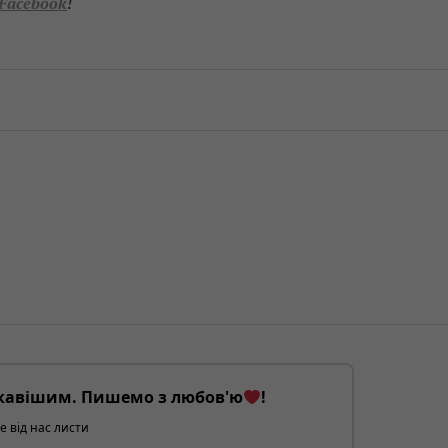
Facebook
!
кавішим. Пишемо з любов'ю
!
е від нас листи