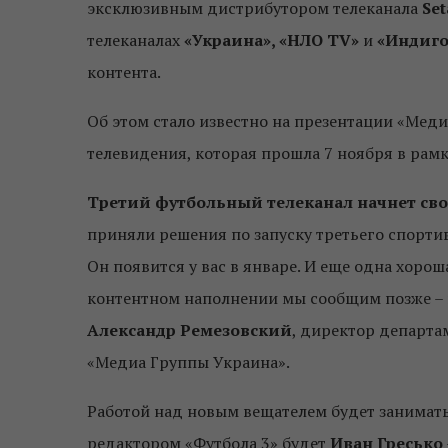
эксклюзивным дистрибутором телеканала
Set
телеканалах
«Украина», «НЛО TV»
и
«Индиго
контента.
Об этом стало известно на презентации «Мед
телевидения, которая прошла 7 ноября в ра
Третий футбольный телеканал начнет сво
приняли решения по запуску третьего спортивн
Он появится у вас в январе. И еще одна хорош
контентном наполнении мы сообщим позже – п
Александр Ремезовский
, директор департ
«Медиа Группы Украина».
Работой над новым вещателем будет занимать
редактором «Футбола 3» будет
Иван Гресько