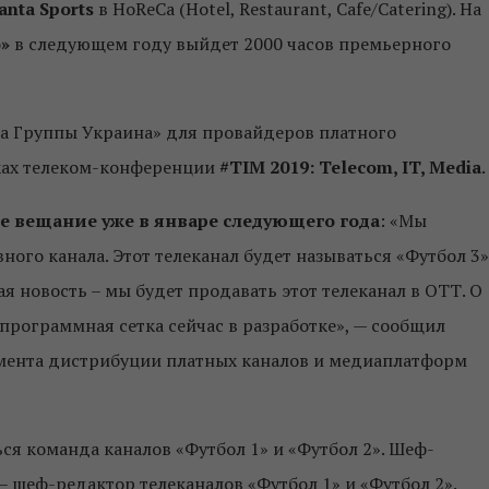
anta Sports
в HoReCa (Hotel, Restaurant, Cafe/Catering). На
»
в следующем году выйдет 2000 часов премьерного
иа Группы Украина» для провайдеров платного
мках телеком-конференции
#TIM 2019: Telecom, IT, Media
.
е вещание уже в январе следующего года
: «Мы
ого канала. Этот телеканал будет называться «Футбол 3»
ая новость – мы будет продавать этот телеканал в ОТТ. О
рограммная сетка сейчас в разработке», — сообщил
амента дистрибуции платных каналов и медиаплатформ
ся команда каналов «Футбол 1» и «Футбол 2». Шеф-
– шеф-редактор телеканалов «Футбол 1» и «Футбол 2».