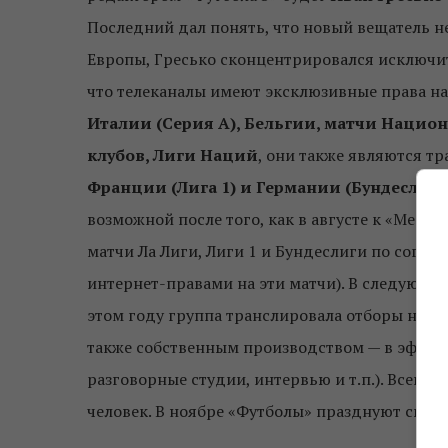
Последний дал понять, что новый вещатель н
Европы, Гресько сконцентрировался исключите
что телеканалы имеют эксклюзивные права н
Италии (Серия А), Бельгии, матчи Нацио
клубов, Лиги Наций
, они также являются т
Франции (Лига 1) и Германии (Бундеслига
возможной после того, как в августе к «Меди
матчи Ла Лиги, Лиги 1 и Бундеслиги по согл
интернет-правами на эти матчи). В следующе
этом году группа транслировала отборы на Ев
также собственным производством — в эфире 
разговорные студии, интервью и т.п.). Всего 
человек. В ноябре «Футболы» празднуют свое 