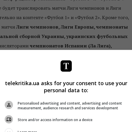
е будет транслировать матчи Лиги чемпионов и Лиги
льно на контенте «Футбол 1» и «Футбол 2». Кроме того,
а матчи
Лиги чемпионов, Лиги Европы, чемпионаты
нальной сборной Украины, украинских футбольных
рансляторами
чемпионатов Испании (Ла Лига),
)
. Трансляция последних трех чемпионатов стала
а Группе Украина» перешла
сублицензия телеправ
на
ашению с Megogo (эксклюзивно владеет телевизионными и
telekritika.ua asks for your consent to use your
м году телеканалы намерены транслировать Евро 2020, в
personal data to:
ро 2020. Телеканалы «Футбол 1» и «Футбол 2» занимаются
телеканалов выходит всего 12 программ (новости,
Personalised advertising and content, advertising and content
measurement, audience research and services development
на футбольных каналах холдинга работает более 200
Store and/or access information on a device
11-летие.