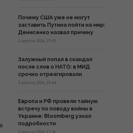
17:27 пятница, 07 августа 2026
Почему США уже не могут
Украинцев предупредили об
заставить Путина пойти на мир:
обмане на кассе: что делать,
Денисенко назвал причину
если цена в чеке выше ценника
5 августа 2026, 19:10
16:18 пятница, 07 августа 2026
Залужный попал в скандал
Без пересмотра прайс-кэпов
после слов о НАТО: в МИД
Украине будет сложнее
срочно отреагировали
импортировать
электроэнергию зимой, –
5 августа 2026, 18:44
Центр Разумкова
16:04 пятница, 07 августа 2026
Европа и РФ провели тайную
встречу по поводу войны в
Украине: Bloomberg узнал
Нацбанк ужесточил гривню к
подробности
евро: официальный курс валют
0
на понедельник
5 августа 2026, 12:36