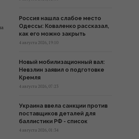
15:56 пятница, 07 августа 2026
Россия нашла слабое место
Одессы: Коваленко рассказал,
на
Действительно ли семейная
как его можно закрыть
упаковка выгодна: эксперты
раскрыли неочевидный нюанс
4 августа 2026, 19:10
15:37 пятница, 07 августа 2026
Новый мобилизационный вал:
Невзлин заявил о подготовке
"Укрзализныця" меняет
Кремля
маршруты ряда поездов
4 августа 2026, 07:23
14:14 пятница, 07 августа 2026
Украина ввела санкции против
В Украине стремительно
поставщиков деталей для
дорожает аренда: Киев среди
баллистики РФ - список
лидеров
4 августа 2026, 01:34
13:51 пятница, 07 августа 2026