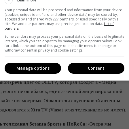
Learn more
каналы «Футбол 1» и «Футбол 2» с аналоговых пакето
Your personal data will be processed and information from your device
 2020 года телеканалы «Футбол 1» и «Футбол 2» будут
(cookies, unique identifiers, and other device data) may be stored by,
accessed by and shared with 227 partners, or used specifically by this
делать тем, у кого исключительно аналоговая сеть? Мы
site. We and our partners may use precise geolocation data.
List of
partners.
 мысли как с этим работать», — отметил Александр
Some vendors may process your personal data on the basis of legitimate
interest, which you can object to by managing your options below. Look
for a link at the bottom of this page or in the site menu to manage or
withdraw consent in privacy and cookie settings.
едоставляет «Футбол 1» и «Футбол 2» ОТТ-операторам,
х каналов и медиа платформ МГУ сообщил следующее:
Manage options
Consent
 представлены в кабельных сетях, в ОТТ телеканалы есть
акой (речь идет об ОLL.TV, которая входит в «Медиа
ня, если я не ошибаюсь, единственной лицензированной
авайте посмотрим». Обладатели спутниковой антенны
дключатся к Xtra TV (Viasat этих телеканалов не имеет).
 телеканал Setanta Sports в HoReCa
: «Вчера мы