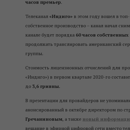
часов премьер
.
Телеканал
«Индиго»
в этом году вошел в топ
собственное производство – канал начал сни
канале будет порядка
60 часов собственных
продолжать транслировать американский сери
группы.
Стоимость лицензионных отчислений для пров
«Индиго») в первом квартале 2020-го состави
до
3,6 гривны.
В презентации для провайдеров не упоминал
анонсированный в октябре директором по ст
Гречаниновым
, а также
новый информаци
вещание в эфирной цифровой сети вместо те