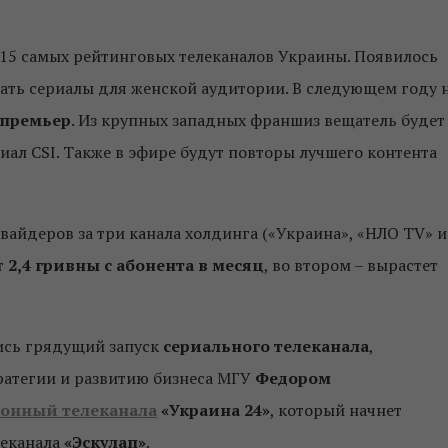
-15 самых рейтинговых телеканалов Украины. Появилось
мать сериалы для женской аудитории. В следующем году 
 премьер
. Из крупных западных франшиз вещатель будет
ал CSI. Также в эфире будут повторы лучшего контента
айдеров за три канала холдинга («Украина», «НЛО TV» и
т
2,4 гривны с абонента в месяц
, во втором – вырастет
ись грядущий запуск
сериального телеканала
,
ратегии и развитию бизнеса МГУ
Федором
онный телеканала
«Украина 24»
, который начнет
леканала
«Эскулап»
.