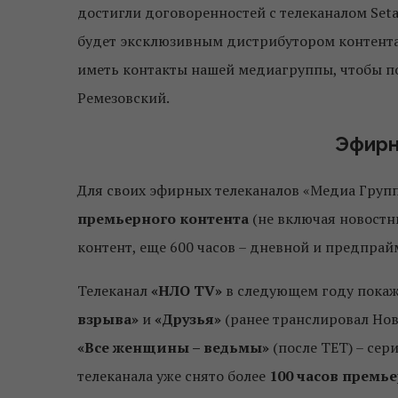
достигли договоренностей с телеканалом Seta
будет эксклюзивным дистрибутором контента к
иметь контакты нашей медиагруппы, чтобы по
Ремезовский.
Эфирн
Для своих эфирных телеканалов «Медиа Групп
премьерного контента
(не включая новостны
контент, еще 600 часов – дневной и предпрай
Телеканал
«НЛО TV»
в следующем году покаж
взрыва»
и
«Друзья»
(ранее транслировал Нов
«Все женщины – ведьмы»
(после ТЕТ) – сер
телеканала уже снято более
100 часов премь