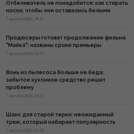
питательных веществ
Отбеливатель не понадобится: как стирать
07:31 суббота, 08 августа 2026
носки, чтобы они оставались белыми
7 августа 2026, 18:51
Три Спаса, Успение и Усекновение:
православный календарь на август 2026
Продюсеры готовят продолжение фильма
07:30 суббота, 08 августа 2026
"Майкл": названы сроки премьеры
7 августа 2026, 16:11
8 августа: церковный праздник сегодня,
что нужно сделать, чтобы исполнилось
Вонь из пылесоса больше не беда:
желание
забытое кухонное средство решит
06:30 суббота, 08 августа 2026
проблему
7 августа 2026, 15:21
Поражают воображение: какие самые
большие организмы на планете
Шанс для старой терки: неожиданный
06:27 суббота, 08 августа 2026
трюк, который набирает популярность
7 августа 2026, 13:35