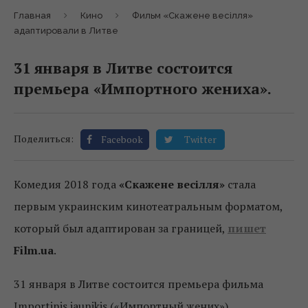
Главная
Кино
Фильм «Скажене весілля»
адаптировали в Литве
31 января в Литве состоится
премьера «Импортного жениха».
Поделиться:
Facebook
Twitter
Комедия 2018 года
«Скажене весілля»
стала
первым украинским кинотеатральным форматом,
который был адаптирован за границей,
пишет
Film.ua
.
31 января в Литве состоится премьера фильма
Importinis jaunikis («Импортный жених»).