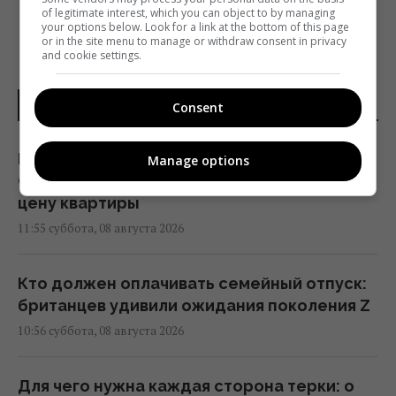
of legitimate interest, which you can object to by managing
your options below. Look for a link at the bottom of this page
or in the site menu to manage or withdraw consent in privacy
and cookie settings.
НОВОСТИ ДНЯ
Consent
Школа, церковь, бар и 44 дома: пара из
Manage options
США купила целую деревню в Испании за
цену квартиры
11:55 суббота, 08 августа 2026
Кто должен оплачивать семейный отпуск:
британцев удивили ожидания поколения Z
10:56 суббота, 08 августа 2026
Для чего нужна каждая сторона терки: о