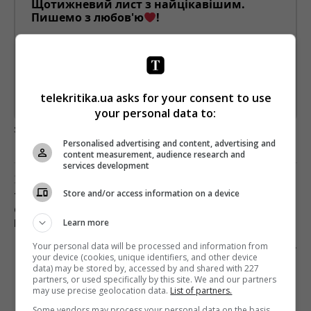
Щотижневий лист з найцікавішим.
Пишемо з любов'ю
!
Підпишіться ще раз, якщо не отримуєте від нас листи
*
Підписатись→
telekritika.ua asks for your consent to use
Предоставлено SendPulse
your personal data to:
загрузка...
Personalised advertising and content, advertising and
content measurement, audience research and
services development
Предыдущий пост
Store and/or access information on a device
ТЕЛЕРЕЙТИНГИ: «КРЕПКИЙ ОРЕШЕК»,
СКРОМНЫЕ СТАРТЫ «ЖЕНСКОГО ДОКТОРА-4»
Learn more
И «ГОЛОСА КРАЇНИ-10»
Your personal data will be processed and information from
Следующий пост
your device (cookies, unique identifiers, and other device
ИЗВЕСТНЫ ИМЕНА ЗАВУЧЕЙ ШКОЛЫ ЛЕДИ
data) may be stored by, accessed by and shared with 227
partners, or used specifically by this site. We and our partners
«ВІД ПАЦАНКИ ДО ПАНЯНКИ»
may use precise geolocation data.
List of partners.
Some vendors may process your personal data on the basis