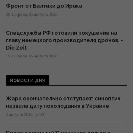
Фронт от Балтики до Ирака
20:23 среда, 05 августа 2026
Спецслужбы РФ готовили покушение на
главу немецкого производителя дронов, -
Die Zeit
19:42 среда, 05 августа 2026
В Подмосковье вспыхнул главный научный
НОВОСТИ ДНЯ
центр "Роскосмоса"
18:18 среда, 05 августа 2026
Жара окончательно отступает: синоптик
назвала дату похолодания в Украине
В Сеуту могли прибыть подозреваемые в
5 августа 2026, 15:00
джихадизме: в МВД Испании это отрицают
18:13 среда, 05 августа 2026
После адских +40°C начнутся дожди с