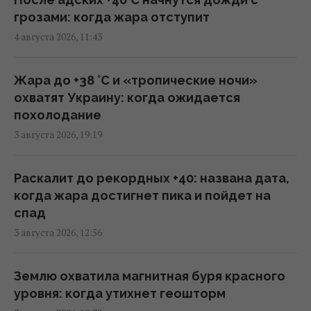
грозами: когда жара отступит
США готовят новую ядерную стратегию на
4 августа 2026, 11:43
случай войны с Россией или Китаем, - NBC
News
16:23 среда, 05 августа 2026
Жара до +38 °С и «тропические ночи»
охватят Украину: когда ожидается
похолодание
Украина становится для Европы важнее,
3 августа 2026, 19:19
чем США, – WELT
14:14 среда, 05 августа 2026
Раскалит до рекордных +40: названа дата,
когда жара достигнет пика и пойдет на
Трамп отказался передать Украине
спад
ракеты для Patriot, – FT
3 августа 2026, 12:56
12:38 среда, 05 августа 2026
Землю охватила магнитная буря красного
Несмотря на сомнения Трампа: США
уровня: когда утихнет геошторм
продолжают переговоры с Украиной по