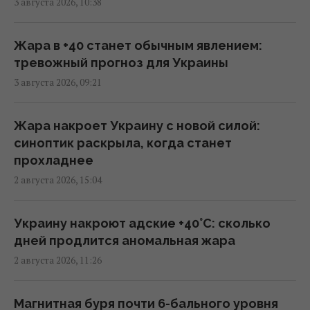
3 августа 2026, 10:38
Patriot, - Reuters
09:55 среда, 05 августа 2026
Жара в +40 станет обычным явлением:
тревожный прогноз для Украины
Дроны поразили крупный склад
3 августа 2026, 09:21
Wildberries в Тульской области: вспыхнул
пожар (видео)
09:45 среда, 05 августа 2026
Жара накроет Украину с новой силой:
синоптик раскрыла, когда станет
прохладнее
Возле гольф-клуба Трампа задержали
2 августа 2026, 15:04
вооруженного мужчину с "тревожными
записками", – Politico
09:01 среда, 05 августа 2026
Украину накроют адские +40°C: сколько
дней продлится аномальная жара
2 августа 2026, 11:26
На Дунае из-за засухи из-под воды
всплыли десятки нацистских кораблей с
боеприпасами
Магнитная буря почти 6-бального уровня