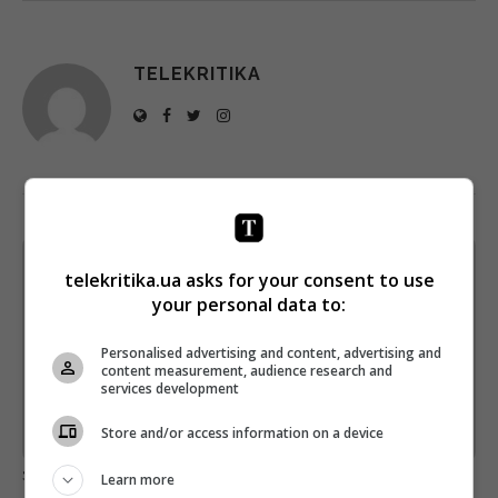
TELEKRITIKA
Щотижневий лист з найцікавішим.
telekritika.ua asks for your consent to use
Пишемо з любов'ю
!
your personal data to:
Підпишіться ще раз, якщо не отримуєте від нас листи
Personalised advertising and content, advertising and
content measurement, audience research and
*
Підписатись→
services development
Store and/or access information on a device
Предоставлено SendPulse
загрузка...
Learn more