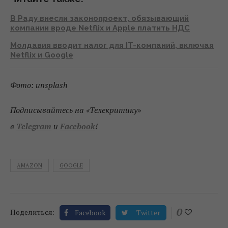
В Раду внесли законопроект, обязывающий
компании вроде Netflix и Apple платить НДС
Молдавия вводит налог для IT-компаний, включая
Netflix и Google
Фото: unsplash
Подписывайтесь на «Телекритику»
в
Telegram
и
Facebook
!
AMAZON
GOOGLE
0
Поделиться:
Facebook
Twitter