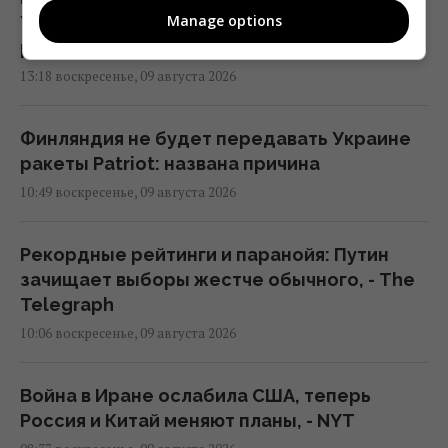
Manage options
Украине МиГи", – неправда: посол
разъяснил ситуацию
13:18 воскресенье, 09 августа 2026
Финляндия не будет передавать Украине
ракеты Patriot: названа причина
10:49 воскресенье, 09 августа 2026
Рекордные рейтинги и паранойя: Путин
зачищает выборы жестче обычного, - The
Telegraph
10:06 воскресенье, 09 августа 2026
Война в Иране ослабила США, теперь
Россия и Китай меняют планы, - NYT