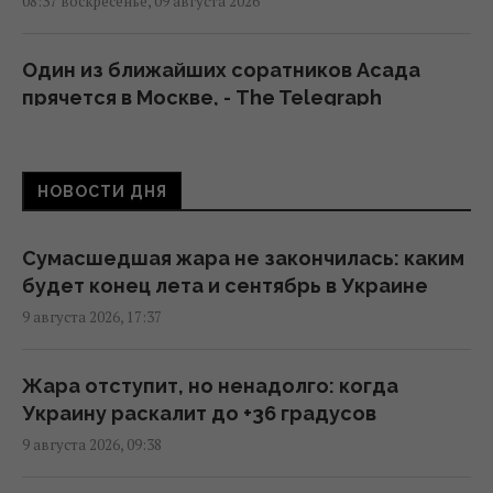
08:37 воскресенье, 09 августа 2026
Один из ближайших соратников Асада
прячется в Москве, - The Telegraph
01:58 воскресенье, 09 августа 2026
НОВОСТИ ДНЯ
"Это очень больно": сын Байдена
рассказал о состоянии здоровья своего
отца
Сумасшедшая жара не закончилась: каким
21:15 суббота, 08 августа 2026
будет конец лета и сентябрь в Украине
9 августа 2026, 17:37
В ЕС предложили новую схему
конфискации замороженных активов РФ, –
Жара отступит, но ненадолго: когда
FAZ
Украину раскалит до +36 градусов
19:19 суббота, 08 августа 2026
9 августа 2026, 09:38