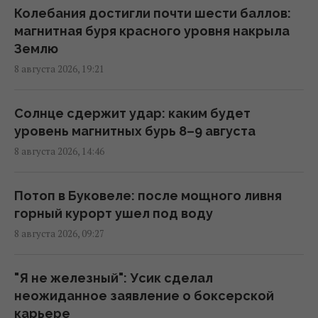
В Болгарии неподалеку от крупного
Колебания достигли почти шести баллов:
газопровода взорвался дрон: что известно
магнитная буря красного уровня накрыла
18:34 суббота, 08 августа 2026
Землю
8 августа 2026, 19:21
Норвежские военные учат ВСУ "духу
викингов" для выживания на фронте, - BI
Солнце сдержит удар: каким будет
17:38 суббота, 08 августа 2026
уровень магнитных бурь 8–9 августа
8 августа 2026, 14:46
Зачем Вучич пригласил Зеленского в гости:
NZZ раскрыл скрытую стратегию Сербии
Потоп в Буковеле: после мощного ливня
15:57 суббота, 08 августа 2026
горный курорт ушел под воду
8 августа 2026, 09:27
Космическая программа России зависит от
Китая: СМИ раскрыли подробности
"Я не железный": Усик сделал
15:31 суббота, 08 августа 2026
неожиданное заявление о боксерской
карьере