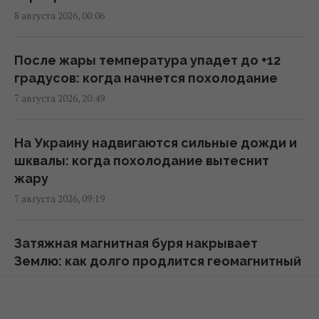
8 августа 2026, 00:06
Евросоюз ускорил работу над
собственным аналогом Starlink
14:54 суббота, 08 августа 2026
После жары температура упадет до +12
градусов: когда начнется похолодание
7 августа 2026, 20:49
США внезапно уволили генерала,
командовавшего войсками в Европе
12:13 суббота, 08 августа 2026
На Украину надвигаются сильные дожди и
шквалы: когда похолодание вытеснит
жару
Главный генерал США ищет выход из
7 августа 2026, 09:19
войны в Иране, чтобы не разозлить
Трампа, - CNN
11:21 суббота, 08 августа 2026
Затяжная магнитная буря накрывает
Землю: как долго продлится геомагнитный
шторм
Разведка США связывает с Россией дрон
7 августа 2026, 08:39
со взрывчаткой в аэропорту Лейпцига, –