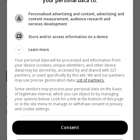
your personal data to:
Следующий пост
Personalised advertising and content, advertising and
content measurement, audience research and
УТРЕННИЕ «НОВОСТИ» НА «UA: ПЕРШИЙ»
services development
ТЕПЕРЬ ВЫХОДЯТ С СУРДОПЕРЕВОДОМ
Store and/or access information on a device
Learn more
Your personal data will be processed and information from
your device (cookies, unique identifiers, and other device
data) may be stored by, accessed by and shared with 227
partners, or used specifically by this site. We and our partners
НОВОСТИ МИРА
may use precise geolocation data.
List of partners.
Some vendors may process your personal data on the basis
of legitimate interest, which you can object to by managing
Атаки на Wildberries могут создать новые
your options below. Look for a link at the bottom of this page
проблемы для экономики РФ: в WSJ
or in the site menu to manage or withdraw consent in privacy
and cookie settings.
раскрыли подробности
16:36 воскресенье, 09 августа 2026
Consent
История о том, что "поляки не поставляют