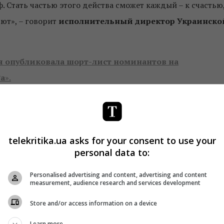
 Стать частью этого действа сможет каждый – к счастью
ют», – говорит
исполнительный директор Украинско
 опубликовала шорт-лист номинантов на
а
».
Facebook
!
telekritika.ua asks for your consent to use your
personal data to:
Personalised advertising and content, advertising and content
measurement, audience research and services development
Store and/or access information on a device
Learn more