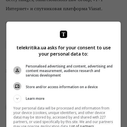
Интернет» и спутниковая платформа Viasat.
Фото: pixabay
ПИРАТСТВО
ФЕДОРОВА
ЧИСТОЕ НЕБО
telekritika.ua asks for your consent to use
your personal data to:
Personalised advertising and content, advertising and
0
Поделиться:
Facebook
Twitter
content measurement, audience research and
services development
Store and/or access information on a device
TELEKRITIKA
Learn more
Your personal data will be processed and information from
your device (cookies, unique identifiers, and other device
data) may be stored by, accessed by and shared with 227
partners, or used specifically by this site. We and our partners
may use precise geolocation data.
List of partners.