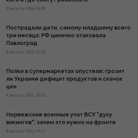
22:39 суббота, 08 августа 2026
9 августа 2026, 04:09
ВСУ уничтожили комплекс РЭБ,
Пострадали дети, самому младшему всего
предназначенный для подавления Starlink,
три месяца: РФ цинично атаковала
- OSINT
Павлоград
22:16 суббота, 08 августа 2026
8 августа 2026, 22:34
Путин стянул в Москву ПВО со всей России,
Полки в супермаркетах опустели: грозит
но потери все равно огромны, – Зеленский
ли Украине дефицит продуктов и скачок
21:04 суббота, 08 августа 2026
цен
8 августа 2026, 20:52
Скрытая мобилизация и манипуляции:
Зеленский раскрыл дальнейшие планы
Норвежские военные учат ВСУ "духу
Путина
викингов": зачем это нужно на фронте
20:50 суббота, 08 августа 2026
8 августа 2026, 19:12