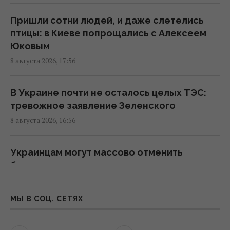
Маск не разрешил Украине использовать
Пришли сотни людей, и даже слетелись
Starlink для ударов по России, - The Atlantic
птицы: в Киеве попрощались с Алексеем
19:19 суббота, 08 августа 2026
Юковым
8 августа 2026, 17:56
Пессимизм вернулся в Украину: аналитик
предостерег от ошибочного взгляда на
В Украине почти не осталось целых ТЭС:
войну
тревожное заявление Зеленского
18:43 суббота, 08 августа 2026
8 августа 2026, 16:56
"Молимся, когда везем пациента": медики
Украинцам могут массово отменить
рассказали BBC об охоте российских
бронирование за сутки: юрист назвал
дронов
причину
18:35 суббота, 08 августа 2026
8 августа 2026, 16:24
МЫ В СОЦ. СЕТЯХ
К 2030 году в Украине станет на треть
Доллар и евро в середине августа: банкир