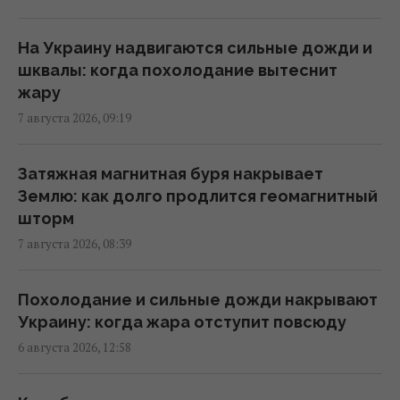
РФ, но законопроект Грэма заставит его
принять меры, – WSJ
На Украину надвигаются сильные дожди и
02:56 суббота, 08 августа 2026
шквалы: когда похолодание вытеснит
жару
7 августа 2026, 09:19
Мелони отреагировала на требование
Испании о проведении пограничных
проверок в Шенгенской зоне
Затяжная магнитная буря накрывает
02:23 суббота, 08 августа 2026
Землю: как долго продлится геомагнитный
шторм
7 августа 2026, 08:39
Саудовская Аравия, Пакистан и Турция
заключили соглашение о взаимной
обороне, – Reuters
Похолодание и сильные дожди накрывают
01:44 суббота, 08 августа 2026
Украину: когда жара отступит повсюду
6 августа 2026, 12:58
Бывшему главе МИД Венгрии может
грозить до трёх лет лишения свободы, –