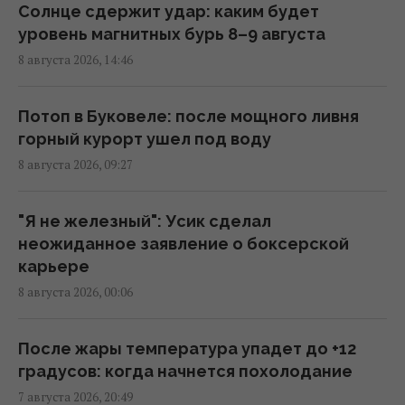
Солнце сдержит удар: каким будет
Главный генерал США ищет выход из
уровень магнитных бурь 8–9 августа
войны в Иране, чтобы не разозлить
8 августа 2026, 14:46
Трампа, - CNN
11:21 суббота, 08 августа 2026
Потоп в Буковеле: после мощного ливня
горный курорт ушел под воду
Разведка США связывает с Россией дрон
8 августа 2026, 09:27
со взрывчаткой в аэропорту Лейпцига, –
WSJ
09:59 суббота, 08 августа 2026
"Я не железный": Усик сделал
неожиданное заявление о боксерской
карьере
"Смело и мужественно": СМИ раскрыли, кто
8 августа 2026, 00:06
спас украинский самолет от дрона в
Лейпциге
08:59 суббота, 08 августа 2026
После жары температура упадет до +12
градусов: когда начнется похолодание
7 августа 2026, 20:49
Трамп неохотно усиливает давление на