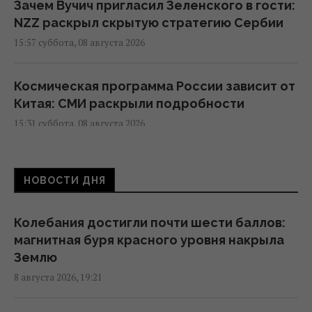
Зачем Вучич пригласил Зеленского в гости:
NZZ раскрыл скрытую стратегию Сербии
15:57 суббота, 08 августа 2026
Космическая программа России зависит от
Китая: СМИ раскрыли подробности
15:31 суббота, 08 августа 2026
Евросоюз ускорил работу над
НОВОСТИ ДНЯ
собственным аналогом Starlink
14:54 суббота, 08 августа 2026
Колебания достигли почти шести баллов:
магнитная буря красного уровня накрыла
США внезапно уволили генерала,
Землю
командовавшего войсками в Европе
8 августа 2026, 19:21
12:13 суббота, 08 августа 2026