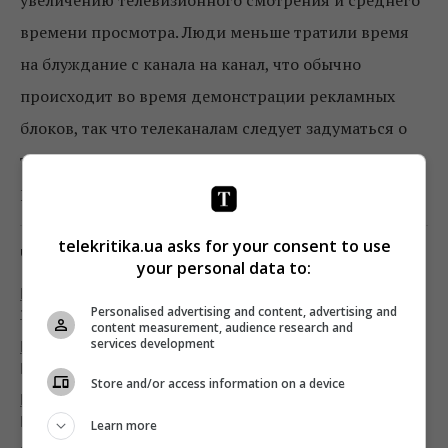
времени просмотра. Люди меньше тратили время
на блуждание с канала на канал, что обычно
происходит во время демонстрации рекламных
блоков, так что телеканалам следует задуматься о
том, сколько роликов показывать в одном
рекламном блоке.
telekritika.ua asks for your consent to use
Читайте также:
your personal data to:
Распроданость рекламных блоков на украинском
Personalised advertising and content, advertising and
телевидении достигла 77% – Ocean Media
content measurement, audience research and
services development
Прекрасное будущее: почему стоит
рекламироваться на OTT-платформах
Store and/or access information on a device
Digital+TV: 5 советов бизнесу, как сделать
рекламу эффективной
Learn more