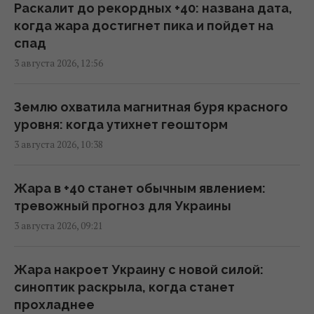
Раскалит до рекордных +40: названа дата,
когда жара достигнет пика и пойдет на
Несмотря на сомнения Трампа: США
спад
продолжают переговоры с Украиной по
3 августа 2026, 12:56
Patriot, - Reuters
09:55 среда, 05 августа 2026
Землю охватила магнитная буря красного
уровня: когда утихнет геошторм
Дроны поразили крупный склад
3 августа 2026, 10:38
Wildberries в Тульской области: вспыхнул
пожар (видео)
09:45 среда, 05 августа 2026
Жара в +40 станет обычным явлением:
тревожный прогноз для Украины
3 августа 2026, 09:21
Возле гольф-клуба Трампа задержали
вооруженного мужчину с "тревожными
записками", – Politico
Жара накроет Украину с новой силой:
09:01 среда, 05 августа 2026
синоптик раскрыла, когда станет
прохладнее