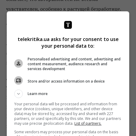
чувствителен, особенно к растущей безработице.
«Мы возвращаемся к обычному режиму работы в
шоу-румах, и теперь я должен сосредоточиться
telekritika.ua asks for your consent to use
лишь на том, чтобы помочь клиентам с покупкой
your personal data to:
автомобиля», — прокомментировал
Марк Бентон,
Personalised advertising and content, advertising and
менеджер CRM в Lexus
.
content measurement, audience research and
services development
Девятый фактор
— поскольку во многих странах
Store and/or access information on a device
условия карантина смягчены, рекламодатели
Learn more
готовы пересмотреть решения, принятые во время
Your personal data will be processed and information from
пика пандемии. Согласно данным Advertiser
your device (cookies, unique identifiers, and other device
data) may be stored by, accessed by and shared with 227
Perceptions, более 50% рекламодателей
partners, or used specifically by this site. We and our partners
may use precise geolocation data.
List of partners.
планировали размещать рекламу в прямых эфирах,
Some vendors may process your personal data on the basis
а теперь 75% из них готовы идти на встречу