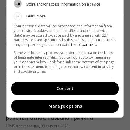
Store and/or access information on a device
НОВОСТИ МИРА
Learn more
Your personal data will be processed and information from
Атаки на Wildberries могут создать новые
your device (cookies, unique identifiers, and other device
проблемы для экономики РФ: в WSJ
data) may be stored by, accessed by and shared with 227
partners, or used specifically by this site. We and our partners
раскрыли подробности
may use precise geolocation data.
List of partners.
16:36 воскресенье, 09 августа 2026
Some vendors may process your personal data on the basis
of legitimate interest, which you can object to by managing
your options below. Look for a link at the bottom of this page
or in the site menu to manage or withdraw consent in privacy
История о том, что "поляки не поставляют
and cookie settings.
Украине МиГи", – неправда: посол
разъяснил ситуацию
Consent
13:18 воскресенье, 09 августа 2026
Manage options
Финляндия не будет передавать Украине
ракеты Patriot: названа причина
10:49 воскресенье, 09 августа 2026