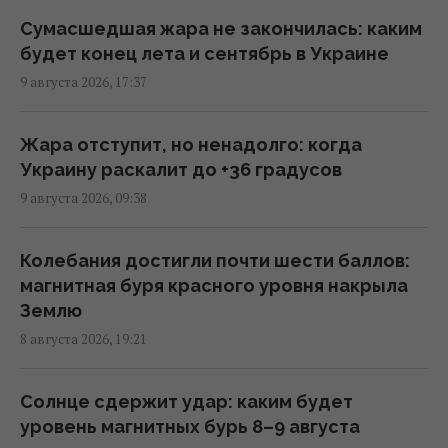
отца
Сумасшедшая жара не закончилась: каким
21:15 суббота, 08 августа 2026
будет конец лета и сентябрь в Украине
9 августа 2026, 17:37
В ЕС предложили новую схему
конфискации замороженных активов РФ, –
Жара отступит, но ненадолго: когда
FAZ
Украину раскалит до +36 градусов
19:19 суббота, 08 августа 2026
9 августа 2026, 09:38
В Болгарии неподалеку от крупного
Колебания достигли почти шести баллов:
газопровода взорвался дрон: что известно
магнитная буря красного уровня накрыла
18:34 суббота, 08 августа 2026
Землю
8 августа 2026, 19:21
Норвежские военные учат ВСУ "духу
викингов" для выживания на фронте, - BI
Солнце сдержит удар: каким будет
17:38 суббота, 08 августа 2026
уровень магнитных бурь 8–9 августа