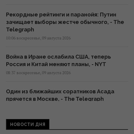
Рекордные рейтинги и паранойя: Путин
зачищает выборы жестче обычного, - The
Telegraph
10:06 воскресенье, 09 августа 2026
Война в Иране ослабила США, теперь
Россия и Китай меняют планы, - NYT
08:37 воскресенье, 09 августа 2026
Один из ближайших соратников Асада
прячется в Москве, - The Telegraph
01:58 воскресенье, 09 августа 2026
НОВОСТИ ДНЯ
"Это очень больно": сын Байдена
рассказал о состоянии здоровья своего