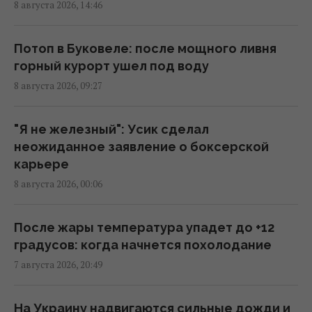
8 августа 2026, 14:46
Зачем Вучич пригласил Зеленского в гости:
NZZ раскрыл скрытую стратегию Сербии
Потоп в Буковеле: после мощного ливня
15:57 суббота, 08 августа 2026
горный курорт ушел под воду
8 августа 2026, 09:27
Космическая программа России зависит от
Китая: СМИ раскрыли подробности
"Я не железный": Усик сделал
15:31 суббота, 08 августа 2026
неожиданное заявление о боксерской
карьере
8 августа 2026, 00:06
Евросоюз ускорил работу над
собственным аналогом Starlink
14:54 суббота, 08 августа 2026
После жары температура упадет до +12
градусов: когда начнется похолодание
7 августа 2026, 20:49
США внезапно уволили генерала,
командовавшего войсками в Европе
12:13 суббота, 08 августа 2026
На Украину надвигаются сильные дожди и