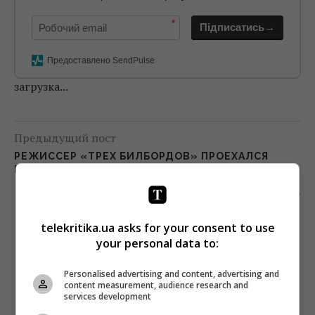
*
Підписатись→
Предоставлено SendPulse
загрузка...
Предыдущий пост
РЕЖИССЕР «ТРЕХ БИЛБОРДОВ» ПРОЕХАЛСЯ
ПО ФИЛЬМАМ MARVEL
Следующий пост
МОДЕЛЬ БЕЛЛА ХАДИД ПОМОГЛА ПОЛИЦИИ
telekritika.ua asks for your consent to use
АРЕСТОВАТЬ ПРЕСЛЕДОВАТЕЛЯ
your personal data to:
Personalised advertising and content, advertising and
content measurement, audience research and
services development