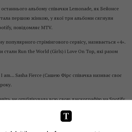
у останнього альбому співачки Lemonade, як Бейонсе
тала першою жінкою, у якої три альбоми сягнули
otify, повідомляє MTV.
у популярного стрімінгового сервісу, називається «4».
тали Run the World (Girls) і Love On Top, які разом
 am… Sasha Fierce (Сашею Фірс співачка називає своє
 року.
авіть не опублікувала всю свою дискографію на Spotify,
вісу TIDAL свого чоловіка Джея Зі, який запустили у 201
рний альбом Lemonade. У ньому порушуються питання