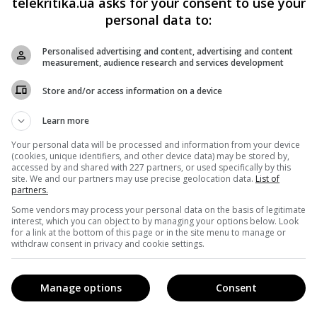
telekritika.ua asks for your consent to use your
personal data to:
півачкою за всю історію премії Grammy і найбільш
іх часів.
Personalised advertising and content, advertising and content
measurement, audience research and services development
Store and/or access information on a device
Learn more
Your personal data will be processed and information from your device
(cookies, unique identifiers, and other device data) may be stored by,
accessed by and shared with 227 partners, or used specifically by this
site. We and our partners may use precise geolocation data.
List of
partners.
Some vendors may process your personal data on the basis of legitimate
interest, which you can object to by managing your options below. Look
for a link at the bottom of this page or in the site menu to manage or
withdraw consent in privacy and cookie settings.
Manage options
Consent