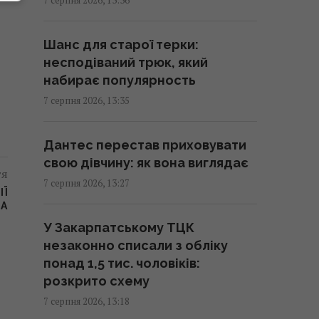
Безкоштовно без черг: у яких
аеропортах Європи можна
Шанс для старої терки:
швидше пройти контроль
несподіваний трюк, який
13:21 п'ятниця, 07 серпня 2026
набирає популярность
7 серпня 2026, 13:35
Зірка "Одіссеї" Деймон з'явився
на публіці зі своїми доньками-
Дантес перестав приховувати
красунями (фото)
свою дівчину: як вона виглядає
тя
13:19 п'ятниця, 07 серпня 2026
7 серпня 2026, 13:27
ІЇ
ЧА
В Україні випустять пам’ятну
У Закарпатському ТЦК
монету на честь Іоанна Павла II
незаконно списали з обліку
13:15 п'ятниця, 07 серпня 2026
понад 1,5 тис. чоловіків:
розкрито схему
7 серпня 2026, 13:18
Не те що кондиціонер – навіть