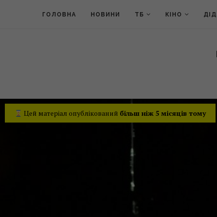
ГОЛОВНА
НОВИНИ
ТБ
КІНО
ДІ
Цей матеріал опублікований
більш ніж 5 місяців тому