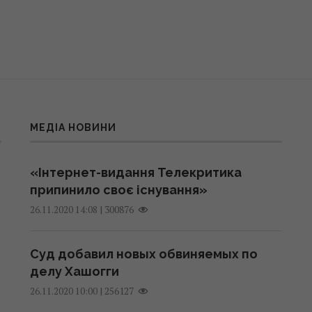
МЕДІА НОВИНИ
«Інтернет-видання Телекритика
припинило своє існування»
|
300876
26.11.2020 14:08
Суд добавил новых обвиняемых по
делу Хашогги
|
256127
26.11.2020 10:00