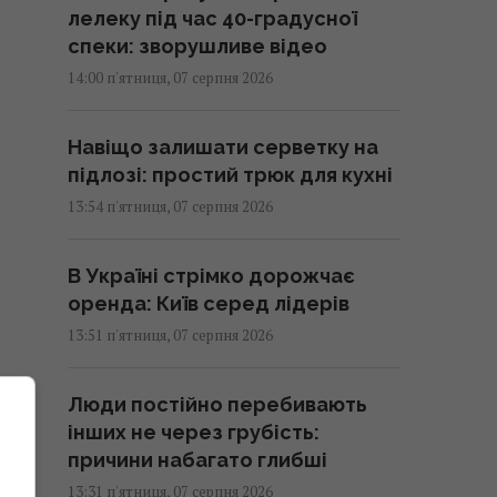
лелеку під час 40-градусної
спеки: зворушливе відео
14:00 п'ятниця, 07 серпня 2026
Навіщо залишати серветку на
підлозі: простий трюк для кухні
13:54 п'ятниця, 07 серпня 2026
В Україні стрімко дорожчає
оренда: Київ серед лідерів
13:51 п'ятниця, 07 серпня 2026
Люди постійно перебивають
5
інших не через грубість:
причини набагато глибші
13:31 п'ятниця, 07 серпня 2026