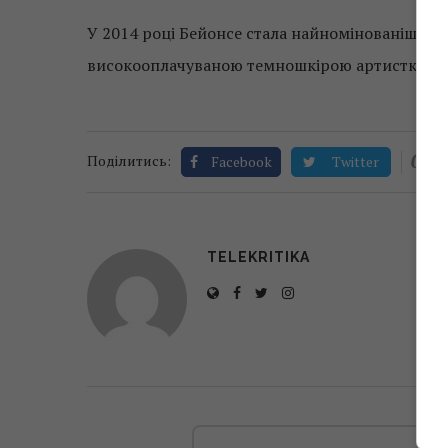
У 2014 році Бейонсе стала найномінованішою с
високооплачуваною темношкірою артисткою вс
0
Поділитись:
Facebook
Twitter
TELEKRITIKA