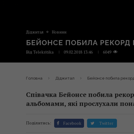
Діджитал
Новини
БЕЙОНСЕ ПОБИЛА РЕКОРД 
Від
Telekritika
09.02.2018 13:46
6049
Головна
Діджитал
Бейонсе побила рекорд 
Співачка Бейонсе побила рекорд
альбомами, які прослухали пона
Поділитись:
Facebook
Twitter