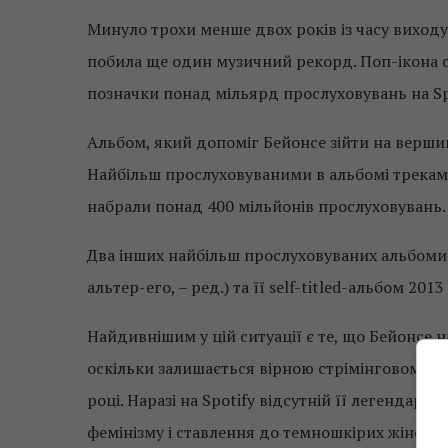
Минуло трохи менше двох років із часу виход
побила ще один музичний рекорд. Поп-ікона с
позначки понад мільярд прослуховувань на Sp
Альбом, який допоміг Бейонсе зійти на вершин
Найбільш прослуховуваними в альбомі треками с
набрали понад 400 мільйонів прослуховувань.
Два інших найбільш прослуховуваних альбоми I
альтер-его, – ред.) та її self-titled-альбом 2013
Найдивнішим у цій ситуації є те, що Бейонсе н
оскільки залишається вірною стрімінговому сер
році. Наразі на Spotify відсутній її легенда
фемінізму і ставлення до темношкірих жінок.