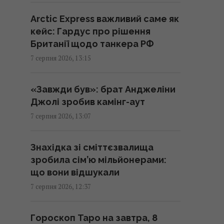
вентилятор не потрібен:
турецький лайфхак, як
Arctic Express важливий саме як
охолодити дім
кейс: Гардус про рішення
13:15 п'ятниця, 07 серпня 2026
Британії щодо танкера РФ
7 серпня 2026, 13:15
США та Україна спільно
працюють над оновленням
«Завжди був»: брат Анджеліни
ракет для ППО С-300, –
Джолі зробив камінг-аут
експолковник Штатів
7 серпня 2026, 13:07
13:13 п'ятниця, 07 серпня 2026
Знахідка зі сміттєзвалища
Українці висловили думку, коли
зробила сім’ю мільйонерами:
закінчиться війна, - результати
що вони відшукали
опитування
7 серпня 2026, 12:37
13:06 п'ятниця, 07 серпня 2026
Гороскоп Таро на завтра, 8