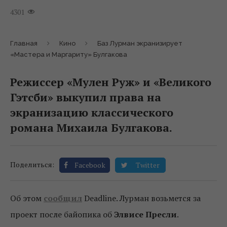
4301
Главная
Кино
Баз Лурман экранизирует
«Мастера и Маргариту» Булгакова
Режиссер «Мулен Руж» и «Великого
Гэтсби» выкупил права на
экранизацию классического
романа Михаила Булгакова.
Поделиться:
Facebook
Twitter
Об этом
сообщил
Deadline. Лурман возьмется за
проект после байопика об
Элвисе Пресли
.