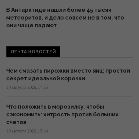
В Антарктиде нашли более 45 тысяч
метеоритов, и дело совсем не в том, что
они чаще падают
15:29 понедельник, 10 августа 2026
ЛЕНТА НОВОСТЕЙ
Почки могут страдать от продуктов,
которые многие употребляют почти
каждый день
Чем смазать пирожки вместо яиц: простой
15:01 понедельник, 10 августа 2026
секрет идеальной корочки
10 августа 2026, 17:23
Денисенко впервые рассказала
подробности свадьбы с новым
Что положить в морозилку, чтобы
избранником
сэкономить: хитрость против больших
14:21 понедельник, 10 августа 2026
счетов
10 августа 2026, 15:44