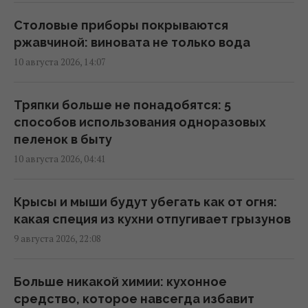
Книгу вернули в библиотеку через 150 лет:
сумма штрафа оказалась
Столовые приборы покрываются
астрономической
ржавчиной: виновата не только вода
13:49 понедельник, 10 августа 2026
10 августа 2026, 14:07
Монатик публично обратился к жене и
Тряпки больше не понадобятся: 5
показал их новые фото
способов использования одноразовых
13:13 понедельник, 10 августа 2026
пеленок в быту
10 августа 2026, 04:41
Звезда "Белого лотоса" впервые стала
мамой
Крысы и мыши будут убегать как от огня:
12:35 понедельник, 10 августа 2026
какая специя из кухни отпугивает грызунов
9 августа 2026, 22:08
Бывалая туристка назвала лучшие места
для соло-отдыха 40+
Больше никакой химии: кухонное
12:35 понедельник, 10 августа 2026
средство, которое навсегда избавит