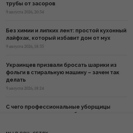
трубы от засоров
9 августа 2026, 20:34
Пророчество "Живого Нострадамуса" на
вторую половину 2026 года леденит душу:
что случится
Без химии и липких лент: простой кухонный
12:31 понедельник, 10 августа 2026
лайфхак, который избавит дом от мух
9 августа 2026, 18:33
В Риме от жары укрываются под землей, -
The Independent (фото)
Украинцев призвали бросать шарики из
12:07 понедельник, 10 августа 2026
фольги в стиральную машину – зачем так
делать
9 августа 2026, 18:24
Во время зарядки электромобиля дома
теряется до четверти электроэнергии
12:05 понедельник, 10 августа 2026
С чего профессиональные уборщицы
всегда начинают кухню: большинство
делает наоборот
5 самых неприхотливых комнатных
9 августа 2026, 16:55
растений: красивые и не требуют ухода