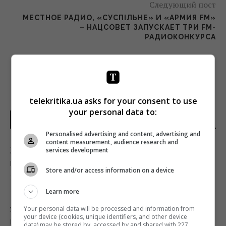
Следующий пост
МЕСТНОЕ РАДИО, «СУСПІЛЬНЕ» И «АРМИЯ FM»
– НАЦСОВЕТ ЗАПУСКАЕТ ТРИ FM-
РАДИОКОНКУРСА
telekritika.ua asks for your consent to use
your personal data to:
НОВОСТИ ДНЯ
Personalised advertising and content, advertising and
content measurement, audience research and
Жилищный кризис в Испании догнал тех,
services development
кто уже думает о пенсии
Store and/or access information on a device
17:11 понедельник, 10 августа 2026
Learn more
11 августа: церковный праздник сегодня,
Your personal data will be processed and information from
your device (cookies, unique identifiers, and other device
почему в этот день нельзя пить
data) may be stored by, accessed by and shared with 227