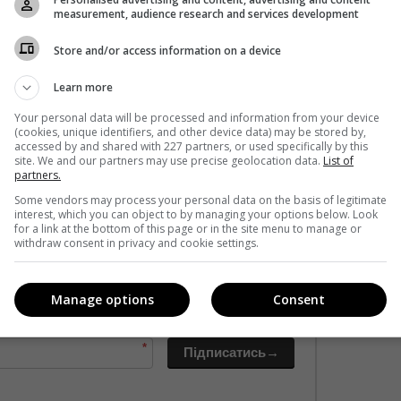
measurement, audience research and services development
Store and/or access information on a device
Learn more
Your personal data will be processed and information from your device
(cookies, unique identifiers, and other device data) may be stored by,
accessed by and shared with 227 partners, or used specifically by this
site. We and our partners may use precise geolocation data.
List of
partners.
Some vendors may process your personal data on the basis of legitimate
interest, which you can object to by managing your options below. Look
for a link at the bottom of this page or in the site menu to manage or
withdraw consent in privacy and cookie settings.
кавішим. Пишемо з любов'ю
!
Manage options
Consent
е від нас листи
*
Підписатись→