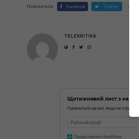
0
Поделиться:
Facebook
Twitter
TELEKRITIKA
Щотижневий лист з найці
Підпишіться ще раз, якщо не отримуєт
Предоставлено SendPulse