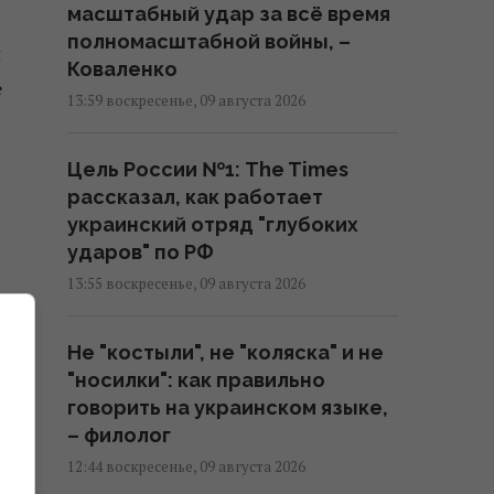
масштабный удар за всё время
полномасштабной войны, –
н
Коваленко
е
13:59 воскресенье, 09 августа 2026
Цель России №1: The Times
рассказал, как работает
украинский отряд "глубоких
ударов" по РФ
13:55 воскресенье, 09 августа 2026
Не "костыли", не "коляска" и не
"носилки": как правильно
говорить на украинском языке,
– филолог
12:44 воскресенье, 09 августа 2026