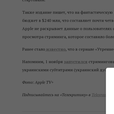
Также издание пишет, что на фантастическую
бюджет в $240 млн, что составляет почти чет
Apple не раскрывает данные о пользователях
просмотра стриминга, которое составило боле
Ранее стало
известно
, что в сериале «Утренн
Напомним, 1 ноября
запустился
стриминговый
украинскими субтитрами (украинский дубляж 
Фото: Apple TV+
Подписывайтесь на «Телекритику» в
Telegram
и
F