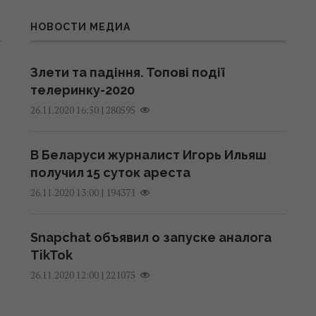
НОВОСТИ МЕДИА
Злети та падіння. Топові події
телеринку-2020
|
280595
26.11.2020 16:50
В Беларуси журналист Игорь Ильяш
получил 15 суток ареста
|
194371
26.11.2020 13:00
Snapchat объявил о запуске аналога
TikTok
|
221075
26.11.2020 12:00