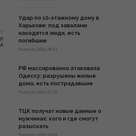
11:43 воскресенье, 09 августа 2026
Удар по 10-этажному дому в
Россияне продвинулись в
Харькове: под завалами
Часовом Яру, – DeepState
ст
находятся люди, есть
11:16 воскресенье, 09 августа 2026
ИЛ
погибшие
А
9 августа 2026, 08:13
РФ готовит масштабные удары
по Киеву перед 24 августа: в
РФ массированно атаковала
ISW раскрыли цели врага
Одессу: разрушены жилые
10:21 воскресенье, 09 августа 2026
дома, есть пострадавшие
9 августа 2026, 07:23
Россия нанесла
массированный удар по
ТЦК получат новые данные о
Одессе: нет света и воды,
мужчинах: кого и где смогут
много пострадавших
разыскать
10:12 воскресенье, 09 августа 2026
9 августа 2026, 04:09