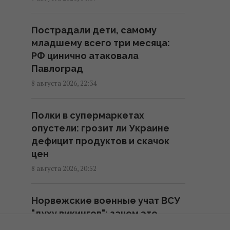
ВСУ взяли в плен Мохамеда
Пострадали дети, самому
Салаха: в сети
младшему всего три месяца:
распространяется интервью с
РФ цинично атаковала
тезкой звездного футболиста
Павлоград
09:46 воскресенье, 09 августа 2026
8 августа 2026, 22:34
Оккупанты ударили по 10-
Полки в супермаркетах
этажке в Харькове: разрушены
опустели: грозит ли Украине
верхние этажи, есть погибшие
дефицит продуктов и скачок
09:30 воскресенье, 09 августа 2026
цен
8 августа 2026, 20:52
Некоторые женщины могут
выйти на пенсию раньше 60
Норвежские военные учат ВСУ
лет: как воспользоваться
"духу викингов": зачем это
льготой
нужно на фронте