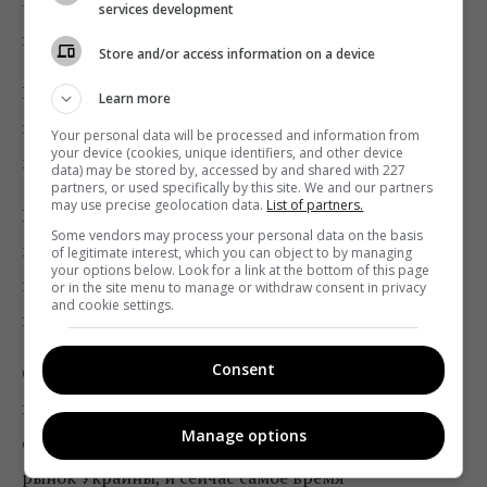
— дополнительные скидки на прирост бюджетов и
services development
переносы кампаний на более ранний период и т.д.
Store and/or access information on a device
Большинство рекламодателей с рекламными
Learn more
кампаниями в период карантина сполна
Your personal data will be processed and information from
your device (cookies, unique identifiers, and other device
воспользовались данными программами.
data) may be stored by, accessed by and shared with 227
partners, or used specifically by this site. We and our partners
may use precise geolocation data.
List of partners.
На сегодня карантин в Украине не остановлен, а
Some vendors may process your personal data on the basis
исходя из данных МОЗ по ежедневному количеству
of legitimate interest, which you can object to by managing
your options below. Look for a link at the bottom of this page
новых случаев COVID-19 в стране, можно ожидать
or in the site menu to manage or withdraw consent in privacy
and cookie settings.
продления бонусирования от телеканалов.
Consent
С одной стороны – коронавирус, и каждый клиент
по-разному ощущает его влияние, с другой –
Manage options
очевидные плюсы воздействия пандемии на ТВ-
рынок Украины, и сейчас самое время