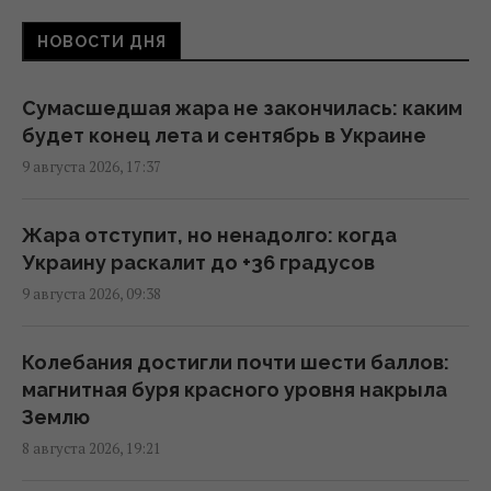
09:26 понедельник, 10 августа 2026
НОВОСТИ ДНЯ
В Перу впервые сообщили о погибших
гражданах, которые воевали на стороне
Сумасшедшая жара не закончилась: каким
РФ в Украине
будет конец лета и сентябрь в Украине
07:37 понедельник, 10 августа 2026
9 августа 2026, 17:37
Нападёт ли Путин на НАТО: эксперт
Жара отступит, но ненадолго: когда
предсказал, во что это ему обойдётся
Украину раскалит до +36 градусов
01:59 понедельник, 10 августа 2026
9 августа 2026, 09:38
Турция возобновила транзит судов через
Колебания достигли почти шести баллов:
Чёрное море после задержек, –
магнитная буря красного уровня накрыла
Bloomberg
Землю
00:54 понедельник, 10 августа 2026
8 августа 2026, 19:21