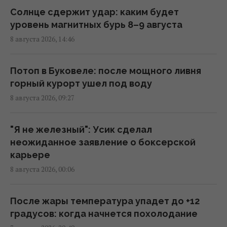
Взрыв в московском ресторане: СМИ
Солнце сдержит удар: каким будет
получили новые данные о числе погибших
уровень магнитных бурь 8–9 августа
23:32 воскресенье, 09 августа 2026
8 августа 2026, 14:46
В России заявили о желании пробиться к
Потоп в Буковеле: после мощного ливня
Индийскому океану
горный курорт ушел под воду
23:02 воскресенье, 09 августа 2026
8 августа 2026, 09:27
Трамп был готов завершить войну против
"Я не железный": Усик сделал
Ирана без подписания ядерного
неожиданное заявление о боксерской
соглашения, - WSJ
карьере
21:47 воскресенье, 09 августа 2026
8 августа 2026, 00:06
Самый старый президент в мире уехал в
После жары температура упадет до +12
короткую командировку и пропал на два
градусов: когда начнется похолодание
месяца, - СМИ