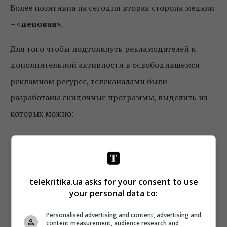
Более позитивна на сегодня вторая сторона медали
– «
ценовая»
.
Для того чтобы подтолкнуть рекламодателей к
дополнительной активности в освободившемся
рекламном ресурсе, телеканалами были
разработаны скидочные программы, выделить из
которых можно:
— бонусирование дополнительными рейтингами,
— лояльные условия межпрограммного
размещения,
telekritika.ua asks for your consent to use
your personal data to:
— увеличенную скидку на лонч на Альянсе,
Personalised advertising and content, advertising and
content measurement, audience research and