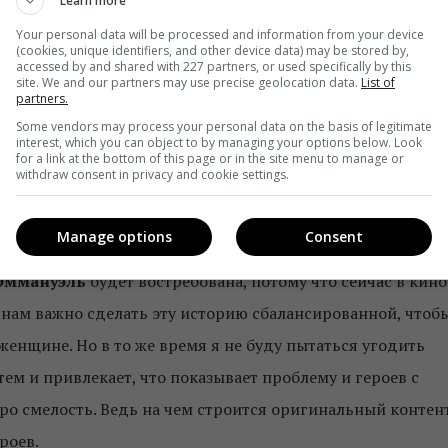
Learn more
ран. Конечно, мы планируем создавать не локальные
Your personal data will be processed and information from your device
(cookies, unique identifiers, and other device data) may be stored by,
accessed by and shared with 227 partners, or used specifically by this
site. We and our partners may use precise geolocation data.
List of
partners.
его хочет продюсер
Some vendors may process your personal data on the basis of legitimate
interest, which you can object to by managing your options below. Look
ый продукт «суховат», ему не хватает полноты жизни, и
for a link at the bottom of this page or in the site menu to manage or
withdraw consent in privacy and cookie settings.
: «Круто!». А для того, чтобы создавать такие продукты,
 продюсеров, и актеров. Думаю, что у нас есть и смелость
Manage options
Consent
 мы затронем тему
ЛГБТ
, в другом расскажем историю
 Эммануэль
будет востребована, потому что сейчас в кино
 нам важно сделать эту историю сбалансированной, чтоб
женщине. Но в то же время я не буду пытаться угодить
м и привлекает, что показывает проблему и героев с
ро смелость. Ведь на чем строится оригинальный контен
роев.