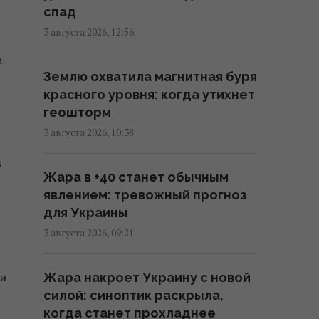
спад
12:00 четверг, 06 августа 2026
3 августа 2026, 12:56
а
Военное сотрудничество
Землю охватила магнитная буря
вышло на новый уровень: РФ
красного уровня: когда утихнет
помогает Ирану определять
геошторм
цели для ударов
3 августа 2026, 10:38
11:44 четверг, 06 августа 2026
в
Жара в +40 станет обычным
Трамп заявил об "огромных
явлением: тревожный прогноз
запасах" средств ПВО в США
для Украины
11:43 четверг, 06 августа 2026
3 августа 2026, 09:21
Число вылетов авиации НАТО
ии
Жара накроет Украину с новой
из-за угрозы России возросло
силой: синоптик раскрыла,
на 250%
когда станет прохладнее
10:47 четверг, 06 августа 2026