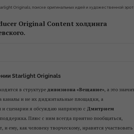
rlight Originals, поиске оригинальных идей и художественной эро
ducer Original Content холдинга
евского.
ии Starlight Originals
одится в структуре
дивизиона «Вещание»
, а это значит
а каналы и не их диджитальные площадки, а
и и сценарии я обсуждаю напрямую с
Дмитрием
т, поддержка. Плюс с ним всегда приятно пообщаться,
 и ему, как человеку творческому, нравится участвовать