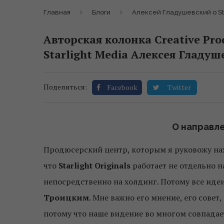
Главная
Блоги
Алексей Гладушевский о Sta
Авторская колонка Creative Pro
Starlight Media Алексея Гладуш
Поделиться:
Facebook
Twitter
О направлен
Продюсерский центр, которым я руковожу нах
что
Starlight Originals
работает не отдельно н
непосредственно на холдинг. Потому все иде
Троицким
. Мне важно его мнение, его сове
потому что наше видение во многом совпадает,