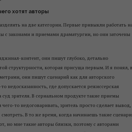
 чего хотят авторы
разделить на две категории. Первые привыкли работать н
мы с законами и приемами драматургии, но они заточены
иджинал-контент, они пишут глубоко, детально
той структурности, которая присуща первым. И я понял, 
метрами, они пишут сценарий как для авторского
-то недосказанность, где допускается режиссерская
а суд зрителя. В сериальном продукте такие приемы
 чего-то недоговаривать, зритель просто сделает вывод,
 смотреть. В то же время, когда начинаешь такие сценар
т, но мне такие авторы близки, поэтому с авторами