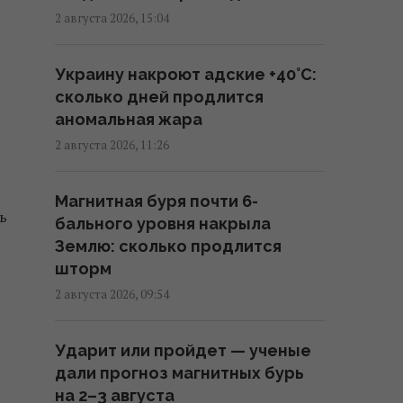
2 августа 2026, 15:04
Вместо расширения ЕС: экс-
Украину накроют адские +40°C:
депутат парламента Британии
сколько дней продлится
предложил создать новый
аномальная жара
союз
2 августа 2026, 11:26
09:29 четверг, 06 августа 2026
Магнитная буря почти 6-
Трамп "наехал" на Хегсета из-
ь
бального уровня накрыла
за острой нехватки ракет для
Землю: сколько продлится
ПВО, – WP
шторм
08:58 четверг, 06 августа 2026
2 августа 2026, 09:54
Разведка США помогла Украине
Ударит или пройдет — ученые
переломить ход войны, -
дали прогноз магнитных бурь
Politico
на 2–3 августа
06:48 четверг, 06 августа 2026