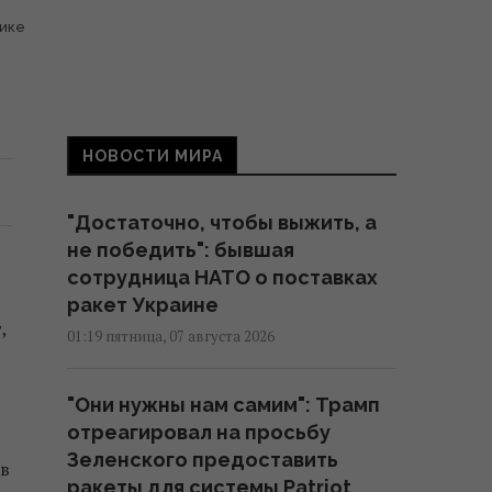
тике
НОВОСТИ МИРА
"Достаточно, чтобы выжить, а
не победить": бывшая
сотрудница НАТО о поставках
ракет Украине
,
01:19 пятница, 07 августа 2026
"Они нужны нам самим": Трамп
отреагировал на просьбу
Зеленского предоставить
 в
ракеты для системы Patriot