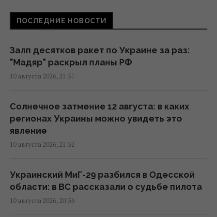
ПОСЛЕДНИЕ НОВОСТИ
Намного быстрее, чем предполагалось: в
ГУР раскрыли, когда Россия получит
аналог Starlink
Залп десятков ракет по Украине за раз:
16:13 понедельник, 10 августа 2026
"Мадяр" раскрыл планы РФ
10 августа 2026, 21:57
Суд разрешил Ермаку выезжать в
различные области Украины, – САП
Солнечное затмение 12 августа: в каких
16:05 понедельник, 10 августа 2026
регионах Украины можно увидеть это
явление
10 августа 2026, 21:52
Большинство украинцев верят в победу, но
не в этом году, – результаты опроса
14:54 понедельник, 10 августа 2026
Украинский МиГ-29 разбился в Одесской
области: в ВС рассказали о судьбе пилота
10 августа 2026, 20:56
"Делаем работу за Скабееву": Игнат
попросил СМИ не писать о "не сбитой"