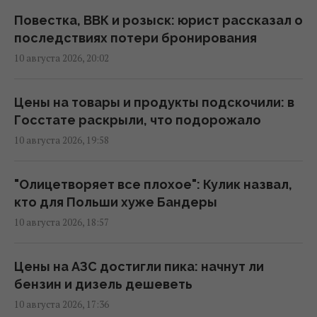
баллистике
Повестка, ВВК и розыск: юрист рассказал о
14:47 понедельник, 10 августа 2026
последствиях потери бронирования
10 августа 2026, 20:02
МОН, Музей Гончара и БФ "Коло" подписали
меморандум о развитии украинских
Цены на товары и продукты подскочили: в
традиций в школах, - Игнат Коробко
Госстате раскрыли, что подорожало
14:24 понедельник, 10 августа 2026
10 августа 2026, 19:58
Блокировка Черного моря: Луценко
"Олицетворяет все плохое": Кулик назвал,
раскрыл, какой ответ должна получить
кто для Польши хуже Бандеры
Россия
10 августа 2026, 18:57
14:12 понедельник, 10 августа 2026
Цены на АЗС достигли пика: начнут ли
Россия хочет возобновить
бензин и дизель дешеветь
механизированные штурмы на фронте: в
10 августа 2026, 17:36
ISW рассказали, насколько это возможно