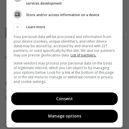
services development
Store and/or access information on a device
Learn more
НОВОСТИ УКРАИНЫ
Your personal data will be processed and information from
your device (cookies, unique identifiers, and other device
data) may be stored by, accessed by and shared with 227
Топ-менеджер известного магазина
partners, or used specifically by this site. We and our partners
may use precise geolocation data.
List of partners.
косметики погибла в ДТП
Some vendors may process your personal data on the basis
21:17 понедельник, 10 августа 2026
of legitimate interest, which you can object to by managing
your options below. Look for a link at the bottom of this page
or in the site menu to manage or withdraw consent in privacy
and cookie settings.
В Одесской области разбился военный
самолет, пилот катапультировался, -
Воздушные силы
Consent
20:44 понедельник, 10 августа 2026
Manage options
Украина уничтожает средства ПВО,