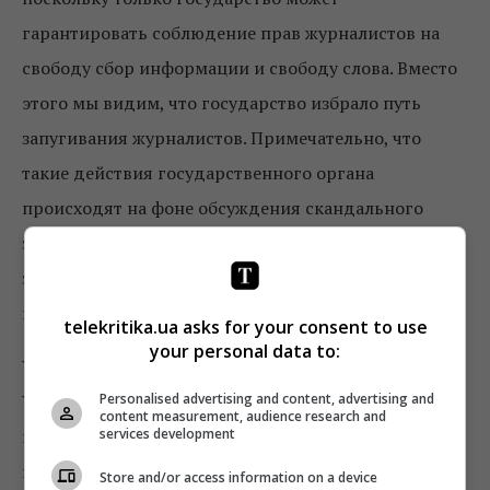
гарантировать соблюдение прав журналистов на
свободу сбор информации и свободу слова. Вместо
этого мы видим, что государство избрало путь
запугивания журналистов. Примечательно, что
такие действия государственного органа
происходят на фоне обсуждения скандального
законопроекта «О дезинформации», в котором
заложены механизмы цензуры и который
превращает Украину в своего северного соседа.
telekritika.ua asks for your consent to use
your personal data to:
Убеждены, что действия Службы безопасности
Personalised advertising and content, advertising and
Украины относительно обыска журналистов
content measurement, audience research and
services development
противоречат принципам политической
нейтральности и беспристрастности, согласно
Store and/or access information on a device