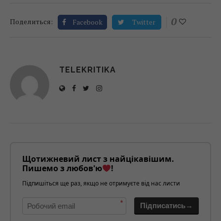
0
Поделиться:
Facebook
Twitter
TELEKRITIKA
Щотижневий лист з найцікавішим.
Пишемо з любов'ю
!
Підпишіться ще раз, якщо не отримуєте від нас листи
*
Підписатись→