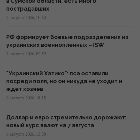
в Сумской области, есть много
07:50 пятница, 07 августа 2026
пострадавших
7 августа 2026, 10:52
"Это просто сафари": жители Запорожья
рассказали Reuters об охоте российских
РФ формирует боевые подразделения из
дронов
украинских военнопленных – ISW
07:46 пятница, 07 августа 2026
7 августа 2026, 09:53
Июньский оптимизм украинцев улетучился,
"Украинский Хатико": пса оставили
перелома в войне нет, – немецкий эксперт
посреди поля, но он никуда не уходит и
05:25 пятница, 07 августа 2026
ждет хозяев
6 августа 2026, 18:15
В Генштабе ВСУ сообщили, на какую сумму
страны НАТО выделят Украине военную
Доллар и евро стремительно дорожают:
помощь
новый курс валют на 7 августа
02:52 пятница, 07 августа 2026
6 августа 2026, 15:58