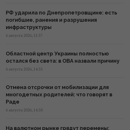
Корецкий объявил об увеличении
РФ ударила по Днепропетровщине: есть
заработной платы педагогов с 1 сентября
погибшие, ранения и разрушения
22:53 четверг, 06 августа 2026
инфраструктуры
6 августа 2026, 15:57
Такое оружие есть только у нескольких
стран: Зеленский о создании украинской
Областной центр Украины полностью
баллистики
остался без света: в ОВА назвали причину
22:00 четверг, 06 августа 2026
6 августа 2026, 14:55
Добраться на "ноль" становится
Отмена отсрочки от мобилизации для
практически невозможной задачей, –
многодетных родителей: что говорят в
Business Insider
Раде
20:18 четверг, 06 августа 2026
6 августа 2026, 14:50
В Польше заговорили о возможности
На валютном рынке грядут перемены: