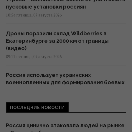
пусковые установки россиян
10:54 пятница, 07 августа 2026
Дроны поразили склад Wildberries в
Екатеринбурге за 2000 км от границы
(видео)
09:11 пятница, 07 августа 2026
Россия использует украинских
военнопленных для формирования боевых
подразделений, - ISW
08:24 пятница, 07 августа 2026
ПОСЛЕДНИЕ НОВОСТИ
Камера в подъезде и во дворе: когда
можно ставить без согласия соседей, а
Россия цинично атаковала людей на рынке
когда нельзя