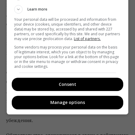
которым любые государственные органы и их
Learn more
должностные лица обязаны при исполнении своих
Your personal data will be processed and information from
служебных полномочий соблюдать политическую
your device (cookies, unique identifiers, and other device
data) may be stored by, accessed by and shared with 227
нейтральность, избегать демонстрации в любом
partners, or used specifically by this site. We and our partners
may use precise geolocation data.
List of partners.
виде собственных политических убеждений или
Some vendors may process your personal data on the basis
of legitimate interest, which you can object to by managing
взглядов, не использовать служебные полномочия в
your options below. Look for a link at the bottom of this page
or in the site menu to manage or withdraw consent in privacy
интересах политических партий или их ячеек или
and cookie settings.
отдельных политиков, должны действовать
беспристрастно, несмотря на частные интер си,
Consent
личное отношение к любым лиц, на свои
политические взгляды, идеологические,
Manage options
религиозные или другие личные взгляды или
убеждения.