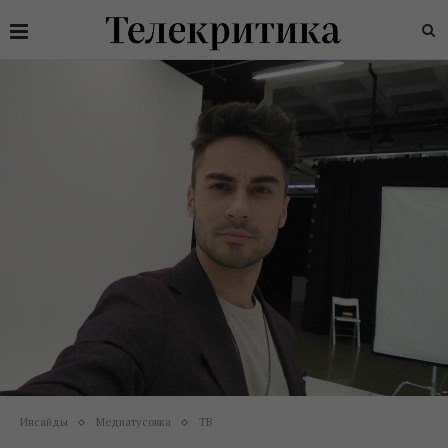
Инсайды
Медиатусовка
ТВ