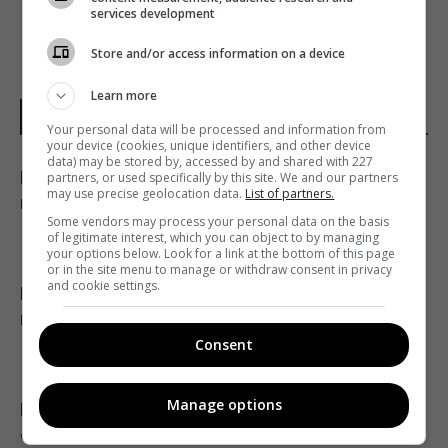
services development
Store and/or access information on a device
Learn more
ПОГОДА НА ЗАВТРА
Your personal data will be processed and information from
your device (cookies, unique identifiers, and other device
data) may be stored by, accessed by and shared with 227
После аномальной жары: какие сюрпризы
partners, or used specifically by this site. We and our partners
may use precise geolocation data.
List of partners.
готовит погода на выходных
Some vendors may process your personal data on the basis
12:00 пятница, 07 августа 2026
of legitimate interest, which you can object to by managing
your options below. Look for a link at the bottom of this page
or in the site menu to manage or withdraw consent in privacy
and cookie settings.
Похолодание в Украине будет, но есть
нюанс, - синоптик
Consent
10:03 пятница, 07 августа 2026
Manage options
Непогода накроет половину Украины:
синоптики объявили I уровень опасности