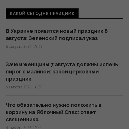
7 августа в Украину зайдут долгожданные
дожди и прохлада: каким областям
КАКОЙ СЕГОДНЯ ПРАЗДНИК
повезет (карта)
06:30 пятница, 07 августа 2026
В Украине появится новый праздник 8
августа: Зеленский подписал указ
7 августа Украину накроет непогода:
6 августа 2026, 19:49
синоптики предупреждают об опасности
после жары
13:46 четверг, 06 августа 2026
Зачем женщины 7 августа должны испечь
пирог с малиной: какой церковный
праздник
Синоптик назвала области, которые
6 августа 2026, 16:50
первыми накроет непогода и
долгожданное похолодание
13:19 четверг, 06 августа 2026
Что обязательно нужно положить в
корзину на Яблочный Спас: ответ
священника
После аномальной жары в Украину
4 августа 2026, 17:00