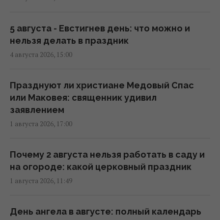
ворвутся грозы, шквалы и град, - синоптик
(карта)
09:31 четверг, 06 августа 2026
5 августа - Евстигнев день: что можно и
нельзя делать в праздник
4 августа 2026, 15:00
Синоптик сообщила об окончании
аномальной жары: где первыми
почувствуют похолодание
Празднуют ли христиане Медовый Спас
08:28 четверг, 06 августа 2026
или Маковея: священник удивил
заявлением
1 августа 2026, 17:00
6 августа жара в Киеве достигнет апогея:
разогреет аж до +39°
08:03 четверг, 06 августа 2026
Почему 2 августа нельзя работать в саду и
на огороде: какой церковный праздник
1 августа 2026, 11:49
Магнитные бури 6-8 августа: когда ждать
нового удара (график)
07:10 четверг, 06 августа 2026
День ангела в августе: полный календарь